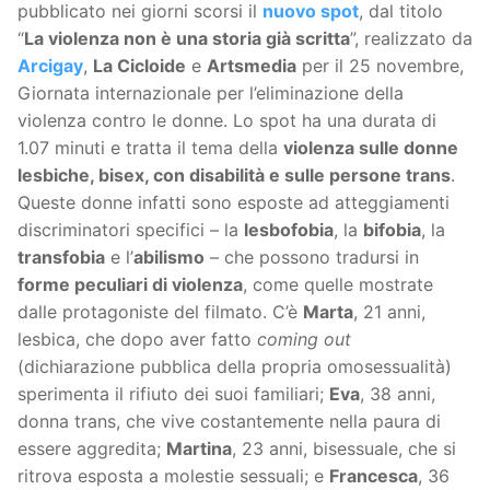
pubblicato nei giorni scorsi il
nuovo spot
, dal titolo
“
La violenza non è una storia già scritta
”, realizzato da
Arcigay
,
La Cicloide
e
Artsmedia
per il 25 novembre,
Giornata internazionale per l’eliminazione della
violenza contro le donne. Lo spot ha una durata di
1.07 minuti e tratta il tema della
violenza sulle donne
lesbiche, bisex, con disabilità e sulle persone trans
.
Queste donne infatti sono esposte ad atteggiamenti
discriminatori specifici – la
lesbofobia
, la
bifobia
, la
transfobia
e l’
abilismo
– che possono tradursi in
forme peculiari di violenza
, come quelle mostrate
dalle protagoniste del filmato. C’è
Marta
, 21 anni,
lesbica, che dopo aver fatto
coming out
(dichiarazione pubblica della propria omosessualità)
sperimenta il rifiuto dei suoi familiari;
Eva
, 38 anni,
donna trans, che vive costantemente nella paura di
essere aggredita;
Martina
, 23 anni, bisessuale, che si
ritrova esposta a molestie sessuali; e
Francesca
, 36