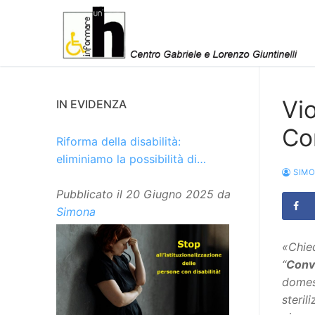
Vai
al
contenuto
Vio
IN EVIDENZA
Co
Riforma della disabilità:
eliminiamo la possibilità di
SIM
istituzionalizzare le persone
Pubblicato il
20 Giugno 2025
da
Simona
«Chied
“
Conve
domest
steril