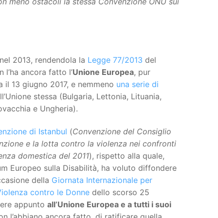
con meno ostacoli la stessa Convenzione ONU sui
a nel 2013, rendendola la
Legge 77/2013
del
l’ha ancora fatto l’
Unione Europea
, pur
ta il 13 giugno 2017, e nemmeno
una serie di
l’Unione stessa (Bulgaria, Lettonia, Lituania,
ovacchia e Ungheria).
nzione di Istanbul
(
Convenzione del Consiglio
zione e la lotta contro la violenza nei confronti
lenza domestica del 2011
), rispetto alla quale,
rum Europeo sulla Disabilità, ha voluto diffondere
ccasione della
Giornata Internazionale per
 Violenza contro le Donne
dello scorso 25
dere appunto
all’Unione Europea e a tutti i suoi
n l’abbiano ancora fatto, di ratificare quella