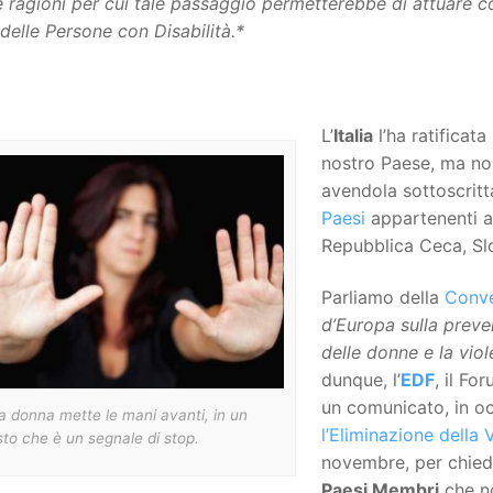
e ragioni per cui tale passaggio permetterebbe di attuare 
i delle Persone con Disabilità.*
L’
Italia
l’ha ratificat
nostro Paese, ma non 
avendola sottoscrit
Paesi
appartenenti al
Repubblica Ceca, Sl
Parliamo della
Conve
d’Europa sulla preven
delle donne e la vio
dunque, l’
EDF
, il Fo
un comunicato, in o
 donna mette le mani avanti, in un
l’Eliminazione della
to che è un segnale di stop.
novembre, per chie
Paesi Membri
che no