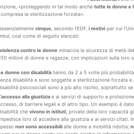
nzione, «proteggendo in tal modo anche
tutte le donne e 
 compresa la sterilizzazione forzata».
essenzialmente
cinque
, secondo l’EDF,
i motivi
per cui l’Un
anbul, così come di seguito elencati:
a violenza contro le donne
minaccia la sicurezza di metà de
250 milioni di donne e ragazze, con implicazioni sulla loro sa
Le donne con disabilità
hanno da 2 a 5 volte più probabilità
senza disabilità e sono soggette a sterilizzazione forzata e
disabilità psicosociali sono a più alto rischio, soprattutto se 
L’accesso alla giustizia
e ai servizi di supporto e protezion
accesso, di barriere legali e di altro tipo. Un esempio è dat
disabilità che
vivono in istituti
, private della loro capacità gi
mpedisce loro di accedere alla giustizia e ai servizi citati. Inf
spesso
non sono accessibili
alle donne a mobilità ridotta;
n
Segni per le donne sorde e/o sordo cieche; le informazioni 