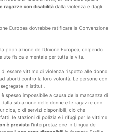
le ragazze con disabilità
dalla violenza e dagli
ione Europea dovrebbe ratificare la Convenzione
lla popolazione dell’Unione Europea, colpendo
lute fisica e mentale per tutta la vita.
 di essere vittime di violenza rispetto alle donne
 ad aborti contro la loro volontà. Le persone con
segregate in istituti.
e è spesso impossibile a causa della mancanza di
o dalla situazione delle donne e le ragazze con
uridica, o di servizi disponibili, ciò che
atti: le stazioni di polizia e i rifugi per le vittime
on è prevista
l’interpretazione in Lingua dei
generali
non sono disponibili
in formato Braille