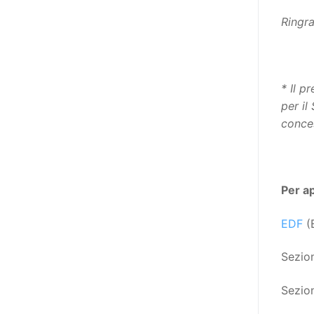
destinatarie di interventi. Una
Ringra
visione più moderna le guarda
come soggetti che devono
essere messi in condizione di
autodeterminarsi. Non è,
* Il p
ovviamente, solo una questione
per il
di parole, ma di fornire strumenti
conce
che mettano la persona con
disabilità in condizione di
compiere liberamente tutte le
scelte che riguardano la sua vita.
Per a
È un progetto ambizioso, a volte
anche faticoso, ma è l’unica via
EDF
(E
per la libertà. Tra i tanti strumenti
che possiamo utilizzare per
Sezion
realizzare questo progetto,
l’accesso all’informazione ha
Sezion
un’importanza strategica. Posto