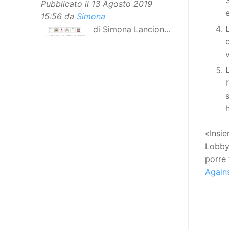
Pubblicato il
13 Agosto 2019
15:56
da
Simona
di Simona Lancioni,
responsabile del
centro Informare un’h di Peccioli
(Pisa) Dopo la traduzione in
lingua italiana, e la versione facile
da leggere, arriva ora la versione
in comunicazione aumentativa
alternativa (CAA) del “Secondo
Manifesto sui diritti delle Donne e
«Insi
delle Ragazze con Disabilità
Lobby 
nell’Unione Europea”. La
porre 
rivendicazione ed il godimento
Again
dei diritti passa anche attraverso
l’accessibilità dell’informazione.
L’approccio assistenziale guarda
alle persone con disabilità come