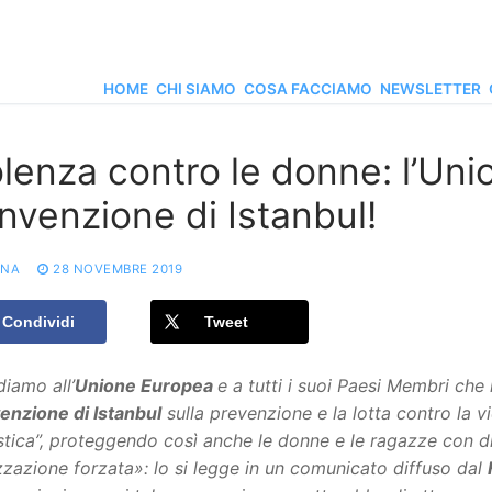
HOME
CHI SIAMO
COSA FACCIAMO
NEWSLETTER
lenza contro le donne: l’Unio
nvenzione di Istanbul!
ONA
28 NOVEMBRE 2019
Condividi
Tweet
iamo all’
Unione Europea
e a tutti i suoi Paesi Membri che 
nzione di Istanbul
sulla prevenzione e la lotta contro la v
ica”, proteggendo così anche le donne e le ragazze con dis
izzazione forzata»: lo si legge in un comunicato diffuso dal