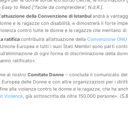
e
Easy to Read
[“facile da comprendere”, N.d.R.]
.
L’attuazione della Convenzione di Istanbul
andrà a vantaggi
donne e le ragazze con disabilità, e dimostrerà il forte imp
violenza contro tutte le donne e le ragazze che meritano di 
La ratifica
contribuirà all’attuazione della
Convenzione ONU
l’Unione Europea e tutti i suoi Stati Membri sono parti con
sull’eliminazione di ogni forma di discriminazione della donn
hanno ratificato».
eme al nostro
Comitato Donne
– conclude il comunicato del 
Europea delle Donne e con altre organizzazioni per i diritti
fine alla violenza contro le donne e le ragazze, che ha an
st Violence
, già sottoscritta da oltre 150.000 persone».
(S.B