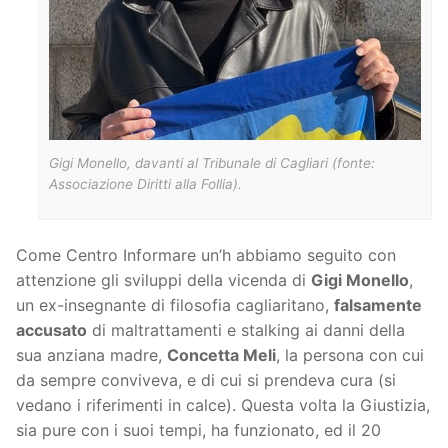
Gigi Monello, davanti al Tribunale di Cagliari (fonte:
Associazione Diritti alla Follia).
Come Centro Informare un’h abbiamo seguito con
attenzione gli sviluppi della vicenda di
Gigi Monello
,
un ex-insegnante di filosofia cagliaritano,
falsamente
accusato
di maltrattamenti e stalking ai danni della
sua anziana madre,
Concetta Meli
, la persona con cui
da sempre conviveva, e di cui si prendeva cura (si
vedano i riferimenti in calce). Questa volta la Giustizia,
sia pure con i suoi tempi, ha funzionato, ed il 20