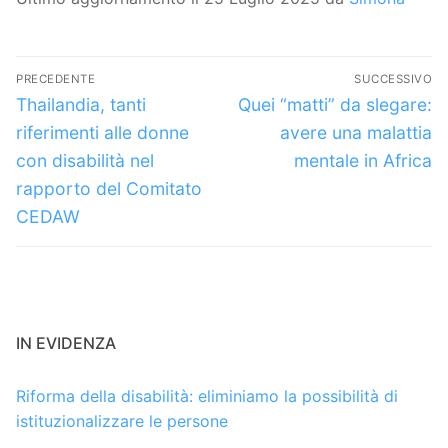
Navigazione
PRECEDENTE
SUCCESSIVO
articoli
Articolo
Articolo
Thailandia, tanti
Quei “matti” da slegare:
precedente:
successivo:
riferimenti alle donne
avere una malattia
con disabilità nel
mentale in Africa
rapporto del Comitato
CEDAW
IN EVIDENZA
Riforma della disabilità: eliminiamo la possibilità di
istituzionalizzare le persone