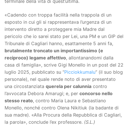
terminale della vita di quest’ultima.
«Cadendo con troppa facilità nella trappola di un
esposto in cui gli si rappresentava l’urgenza di un
intervento diretto a proteggere mia Madre dal
pericolo che io sarei stato per Lei, una PM e un GIP del
Tribunale di Cagliari hanno, esattamente 5 anni fa,
brutalmente troncato un importantissimo (e
reciproco) legame affettivo
, allontanandomi dalla
casa di famiglia», scrive Gigi Monello in un post del 22
luglio 2025, pubblicato su “
Picciokkumalu
” (il suo blog
personale), nel quale rende noto di aver presentato
una circostanziata
querela per calunnia
contro
l’avvocata Debora Amarugi; e, per
concorso nello
stesso reato
, contro Maria Laura e Sebastiano
Monello, nonché contro Olena Nikitiuk (la badante di
sua madre). «Alla Procura della Repubblica di Cagliari,
la parola», conclude l’ex professore.
(S.L.)