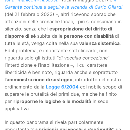
Garante continua a seguire la vicenda di Carlo Gilardi
(del 21 febbraio 2023) –, altri ricevono sporadiche
attenzioni nelle cronache locali, i più si consumano in
silenzio, senza che l’
espropriazione del diritto di
disporre di sé
subita dalle
persone con disabilità
di
tutte le età, venga colta nella sua
valenza sistemica
.
Ed il problema, è importante sottolinearlo, non
riguarda solo gli istituti “
di vecchia concezione
” –
l’interdizione e l’inabilitazione –, il cui carattere
liberticida è ben noto, riguarda anche e soprattutto
l’
amministrazione di sostegno
, introdotto nel nostro
ordinamento dalla
Legge 6/2004
col nobile scopo di
superare le brutalità dei primi due, ma che ha finito
per
riproporne le logiche
e le modalità
in sede
applicativa.
In questo panorama si rivela particolarmente
importante “
La prigionia dei vecchi e degli inutili
”, un