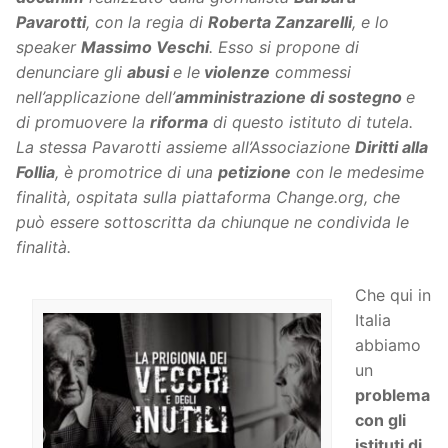
Pavarotti
, con la regia di
Roberta Zanzarelli
, e lo
speaker
Massimo Veschi
. Esso si propone di
denunciare gli
abusi
e le
violenze
commessi
nell’applicazione dell’
amministrazione di sostegno
e
di promuovere la
riforma
di questo istituto di tutela.
La stessa Pavarotti assieme all’Associazione
Diritti alla
Follia
, è promotrice di una
petizione
con le medesime
finalità, ospitata sulla piattaforma Change.org, che
può essere sottoscritta da chiunque ne condivida le
finalità.
Che qui in
Italia
abbiamo
un
problema
con gli
istituti di