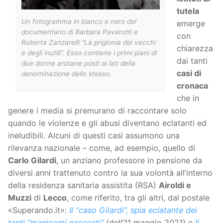
tutela
Un fotogramma in bianco e nero del
emerge
documentario di Barbara Pavarotti e
con
Roberta Zanzarelli “La prigionia dei vecchi
chiarezza
e degli inutili”. Esso contiene i primi piani di
dai tanti
due donne anziane posti ai lati della
casi di
denominazione dello stesso.
cronaca
che in
genere i media si premurano di raccontare solo
quando le violenze e gli abusi diventano eclatanti ed
ineludibili. Alcuni di questi casi assumono una
rilevanza nazionale – come, ad esempio, quello di
Carlo Gilardi
, un anziano professore in pensione da
diversi anni trattenuto contro la sua volontà all’interno
della residenza sanitaria assistita (RSA)
Airoldi e
Muzzi
di
Lecco
, come riferito, tra gli altri, dal postale
«Superando.it»:
Il “caso Gilardi”, spia eclatante dei
tanti “manicomi nascosti”
(dell’11 maggio 2021) e
Il