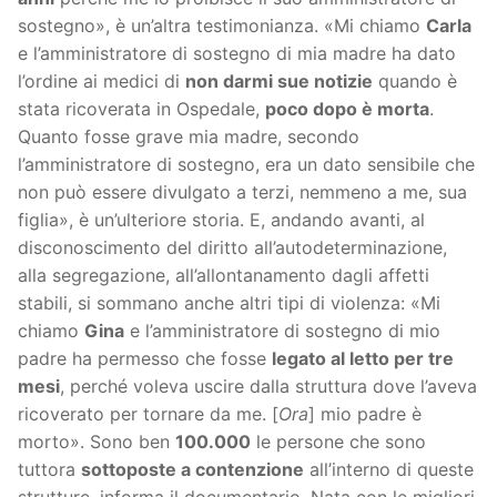
sostegno», è un’altra testimonianza. «Mi chiamo
Carla
e l’amministratore di sostegno di mia madre ha dato
l’ordine ai medici di
non darmi sue notizie
quando è
stata ricoverata in Ospedale,
poco dopo è morta
.
Quanto fosse grave mia madre, secondo
l’amministratore di sostegno, era un dato sensibile che
non può essere divulgato a terzi, nemmeno a me, sua
figlia», è un’ulteriore storia. E, andando avanti, al
disconoscimento del diritto all’autodeterminazione,
alla segregazione, all’allontanamento dagli affetti
stabili, si sommano anche altri tipi di violenza: «Mi
chiamo
Gina
e l’amministratore di sostegno di mio
padre ha permesso che fosse
legato al letto per tre
mesi
, perché voleva uscire dalla struttura dove l’aveva
ricoverato per tornare da me. [
Ora
] mio padre è
morto». Sono ben
100.000
le persone che sono
tuttora
sottoposte a contenzione
all’interno di queste
strutture, informa il documentario. Nata con le migliori