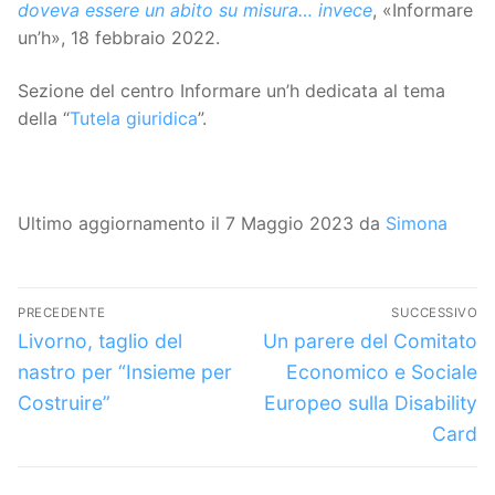
doveva essere un abito su misura… invece
, «Informare
un’h», 18 febbraio 2022.
Sezione del centro Informare un’h dedicata al tema
della “
Tutela giuridica
”.
Ultimo aggiornamento il 7 Maggio 2023 da
Simona
Navigazione
PRECEDENTE
SUCCESSIVO
articoli
Articolo
Articolo
Livorno, taglio del
Un parere del Comitato
precedente:
successivo:
nastro per “Insieme per
Economico e Sociale
Costruire”
Europeo sulla Disability
Card