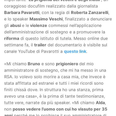
coraggioso docufilm realizzato dalla giornalista
Barbara Pavarotti
, con la regia di
Roberta Zanzarelli
,
e lo speaker
Massimo Veschi
, finalizzato a denunciare
gli
abusi
e le
violenze
commessi nell’applicazione
dell’amministrazione di sostegno e a promuovere la
riforma
di questo istituto di tutela. Messo online due
settimane fa, il
trailer
del documentario è visibile sul
canale YouTube di Pavarotti a
questo link
.
«Mi chiamo
Bruno
e sono
prigioniero
del mio
amministratore di sostegno, che mi ha messo in una
RSA. Io volevo solo morire a casa mia, che invece è
stata affittata ad estranei e tutti i miei ricordi sono
finiti chissà dove. In struttura ho una stanza, prima
avevo una casa», è la prima di tante testimonianze,
tutte vere, narrate da più speaker. «Mi chiamo
Alda
,
non
posso vedere l’uomo con cui ho vissuto per 35
anni
perché me lo proibisce il suo amministratore di