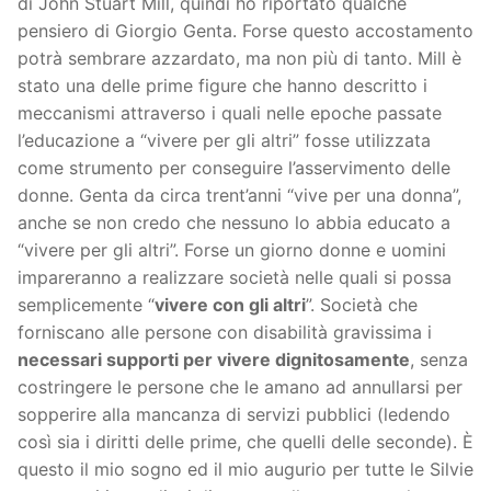
di John Stuart Mill, quindi ho riportato qualche
pensiero di Giorgio Genta. Forse questo accostamento
potrà sembrare azzardato, ma non più di tanto. Mill è
stato una delle prime figure che hanno descritto i
meccanismi attraverso i quali nelle epoche passate
l’educazione a “vivere per gli altri” fosse utilizzata
come strumento per conseguire l’asservimento delle
donne. Genta da circa trent’anni “vive per una donna”,
anche se non credo che nessuno lo abbia educato a
“vivere per gli altri”. Forse un giorno donne e uomini
impareranno a realizzare società nelle quali si possa
semplicemente “
vivere con gli altri
”. Società che
forniscano alle persone con disabilità gravissima i
necessari supporti per vivere dignitosamente
, senza
costringere le persone che le amano ad annullarsi per
sopperire alla mancanza di servizi pubblici (ledendo
così sia i diritti delle prime, che quelli delle seconde). È
questo il mio sogno ed il mio augurio per tutte le Silvie