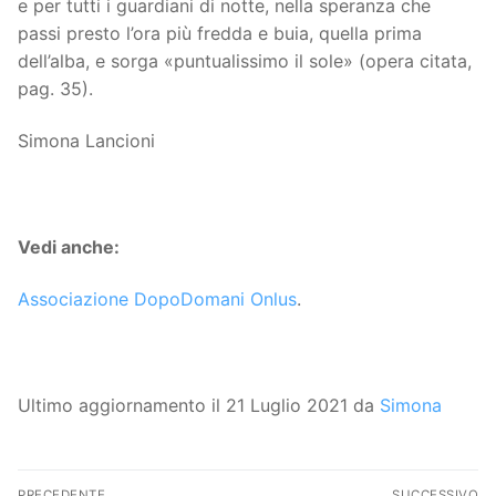
e per tutti i guardiani di notte, nella speranza che
passi presto l’ora più fredda e buia, quella prima
dell’alba, e sorga «puntualissimo il sole» (opera citata,
pag. 35).
Simona Lancioni
Vedi anche:
Associazione DopoDomani Onlus
.
Ultimo aggiornamento il 21 Luglio 2021 da
Simona
Navigazione
PRECEDENTE
SUCCESSIVO