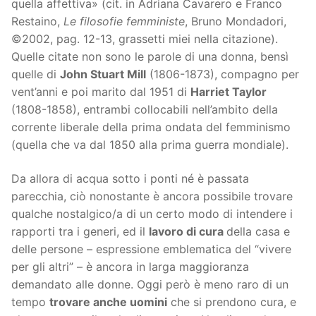
quella affettiva» (cit. in Adriana Cavarero e Franco
Restaino,
Le filosofie femministe
, Bruno Mondadori,
©2002, pag. 12-13, grassetti miei nella citazione).
Quelle citate non sono le parole di una donna, bensì
quelle di
John Stuart Mill
(1806-1873), compagno per
vent’anni e poi marito dal 1951 di
Harriet Taylor
(1808-1858), entrambi collocabili nell’ambito della
corrente liberale della prima ondata del femminismo
(quella che va dal 1850 alla prima guerra mondiale).
Da allora di acqua sotto i ponti né è passata
parecchia, ciò nonostante è ancora possibile trovare
qualche nostalgico/a di un certo modo di intendere i
rapporti tra i generi, ed il
lavoro di cura
della casa e
delle persone – espressione emblematica del “vivere
per gli altri” – è ancora in larga maggioranza
demandato alle donne. Oggi però è meno raro di un
tempo
trovare anche uomini
che si prendono cura, e