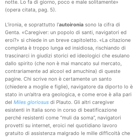
notte. Lo fa di giorno, poco e male solitamente»
(opera citata, pag. 5).
L’ironia, e soprattutto l’
autoironia
sono la cifra di
Genta. «Caregiver: un popolo di santi, navigatori ed
eroi?» si chiede in un breve capitoletto. «La citazione
completa è troppo lunga ed insidiosa, rischiando di
trascinarci in giudizi storici ed ideologici che esulano
dallo spirito (che non è mai mancato sul mercato,
contrariamente ad alcool ed amuchina) di queste
pagine. Chi scrive non è certamente un santo
(chiedere a moglie e figlie), navigatore da diporto lo è
stato in un’altra era geologica, e come eroe è alla pari
del
Miles gloriosus
di Plauto. Gli altri caregiver
esistenti in Italia sono in corso di beatificazione
perché resistenti come “muli da soma”, navigatori
provetti su internet, eroici nel quotidiano lavoro
gratuito di assistenza malgrado le mille difficoltà che