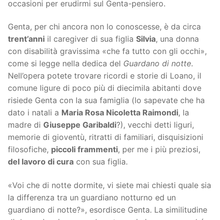
occasioni per erudirmi sul Genta-pensiero.
Genta, per chi ancora non lo conoscesse, è da circa
trent’anni
il caregiver di sua figlia
Silvia
, una donna
con disabilità gravissima «che fa tutto con gli occhi»,
come si legge nella dedica del
Guardano di notte
.
Nell’opera potete trovare ricordi e storie di Loano, il
comune ligure di poco più di diecimila abitanti dove
risiede Genta con la sua famiglia (lo sapevate che ha
dato i natali a
Maria Rosa Nicoletta Raimondi
, la
madre di
Giuseppe Garibaldi
?), vecchi detti liguri,
memorie di gioventù, ritratti di familiari, disquisizioni
filosofiche,
piccoli frammenti
, per me i più preziosi,
del lavoro di cura
con sua figlia.
«Voi che di notte dormite, vi siete mai chiesti quale sia
la differenza tra un guardiano notturno ed un
guardiano di notte?», esordisce Genta. La similitudine