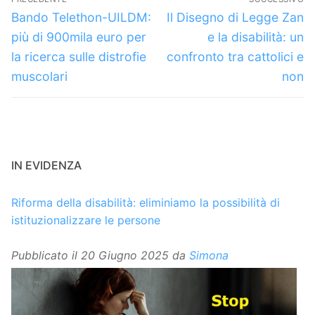
articoli
Articolo
Articolo
Bando Telethon-UILDM:
Il Disegno di Legge Zan
precedente:
successivo:
più di 900mila euro per
e la disabilità: un
la ricerca sulle distrofie
confronto tra cattolici e
muscolari
non
IN EVIDENZA
Riforma della disabilità: eliminiamo la possibilità di
istituzionalizzare le persone
Pubblicato il
20 Giugno 2025
da
Simona