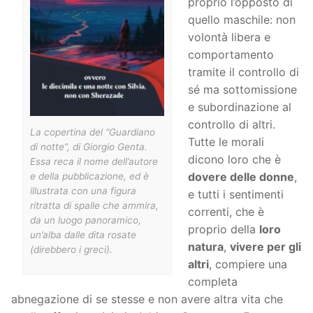
proprio l’opposto di
quello maschile: non
volontà libera e
comportamento
tramite il controllo di
sé ma sottomissione
e subordinazione al
controllo di altri.
La copertina del “Guardiano
Tutte le morali
di notte”, di Giorgio Genta.
dicono loro che è
Essa reca il nome dell’autore
dovere delle donne
,
e della pubblicazione, ed è
illustrata con una figura
e tutti i sentimenti
ritratta di spalle che ammira,
correnti, che è
da un luogo panoramico,
proprio della
loro
un’alba dalle dita rosate
natura
,
vivere per gli
(direbbero i greci).
altri
, compiere una
completa
abnegazione di se stesse e non avere altra vita che