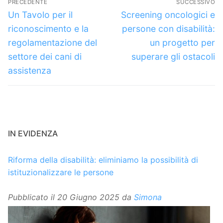
PRECEDENTE
SUCCESSIVO
articoli
Articolo
Articolo
Un Tavolo per il
Screening oncologici e
precedente:
successivo:
riconoscimento e la
persone con disabilità:
regolamentazione del
un progetto per
settore dei cani di
superare gli ostacoli
assistenza
IN EVIDENZA
Riforma della disabilità: eliminiamo la possibilità di
istituzionalizzare le persone
Pubblicato il
20 Giugno 2025
da
Simona