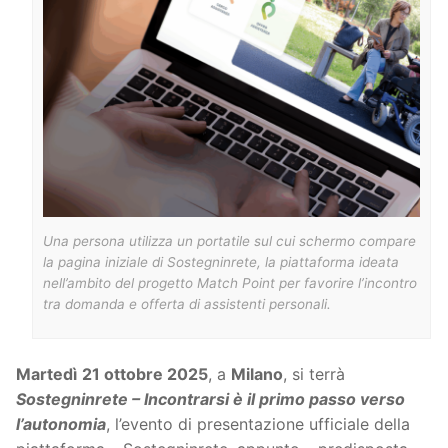
Una persona utilizza un portatile sul cui schermo compare
la pagina iniziale di Sostegninrete, la piattaforma ideata
nell’ambito del progetto Match Point per favorire l’incontro
tra domanda e offerta di assistenti personali.
Martedì
21 ottobre 2025
, a
Milano
, si terrà
Sostegninrete – Incontrarsi è il primo passo verso
l’autonomia
, l’evento di presentazione ufficiale della