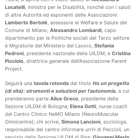
Locatelli
, ministra per le Disabilità, nonché con i saluti
di altre Autorità ed esponenti delle Associazioni:
Lamberto Bertolé
, assessore al Welfare e Salute del
Comune di Milano,
Alessandro Lombardi
, capo
dipartimento per le Politiche sociali del Terzo settore
e Migratorie del Ministero del Lavoro,
Stefania
Pedroni
, presidente nazionale della UILDM, e
Cristina
Picciolo
, direttrice generale dell’Associazione Parent
Project.
Seguirà una
tavola rotonda
dal titolo
Ho un progetto
(di vita): strumenti e soluzioni per l’autonomia
, a cui
prenderanno parte
Alice Greco
, presidente della
Sezione UILDM di Bologna;
Elena Gotti
, nurse coach
del Centro Clinico NeMO Milano (NeuroMuscular
Omnicentre); chi scrive,
Simona Lancioni
, sociologa,
responsabile del centro Informare un’H di Peccioli, un
servizio della Sezione UILDM di Pisa;
Giovanni Merlo
,