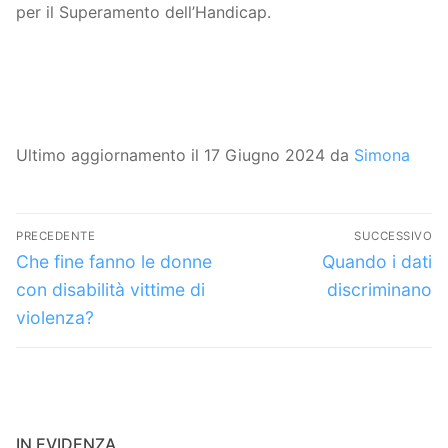
per il Superamento dell’Handicap.
Ultimo aggiornamento il 17 Giugno 2024 da
Simona
Navigazione
PRECEDENTE
SUCCESSIVO
articoli
Articolo
Articolo
Che fine fanno le donne
Quando i dati
precedente:
successivo:
con disabilità vittime di
discriminano
violenza?
IN EVIDENZA