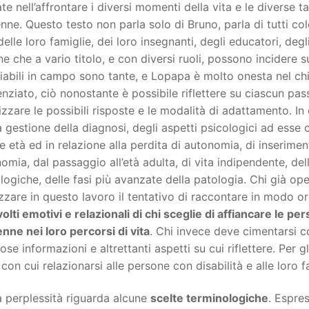
te nell’affrontare i diversi momenti della vita e le diverse 
ne. Questo testo non parla solo di Bruno, parla di tutti co
delle loro famiglie, dei loro insegnanti, degli educatori, degli
e che a vario titolo, e con diversi ruoli, possono incidere su
iabili in campo sono tante, e Lopapa è molto onesta nel chi
enziato, ciò nonostante è possibile riflettere su ciascun pas
izzare le possibili risposte e le modalità di adattamento. I
a gestione della diagnosi, degli aspetti psicologici ad esse c
e età ed in relazione alla perdita di autonomia, di inserimen
nomia, dal passaggio all’età adulta, di vita indipendente, del
logiche, delle fasi più avanzate della patologia. Chi già op
zare in questo lavoro il tentativo di raccontare in modo o
svolti emotivi e relazionali di chi sceglie di affiancare le 
ne nei loro percorsi di vita
. Chi invece deve cimentarsi c
se informazioni e altrettanti aspetti su cui riflettere. Per gli
on cui relazionarsi alle persone con disabilità e alle loro f
a perplessità riguarda alcune
scelte terminologiche
. Espre