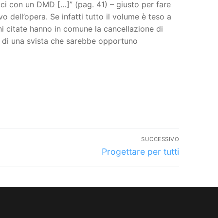
ci con un DMD […]” (pag. 41) – giusto per fare
dell’opera. Se infatti tutto il volume è teso a
ni citate hanno in comune la cancellazione di
ta di una svista che sarebbe opportuno
SUCCESSIVO
Articolo
Progettare per tutti
successivo: