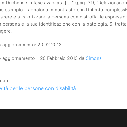
Un Duchenne in fase avanzata […]” (pag. 31), “Relazionando
e esempio – appaiono in contrasto con l’intento complessivo 
scere e a valorizzare la persona con distrofia, le espressio
 persona e la sua identificazione con la patologia. Si trat
ggere.
o aggiornamento: 20.02.2013
o aggiornamento il 20 Febbraio 2013 da
Simona
vigazione
DENTE
lo
icoli
vità per le persone con disabilità
dente: