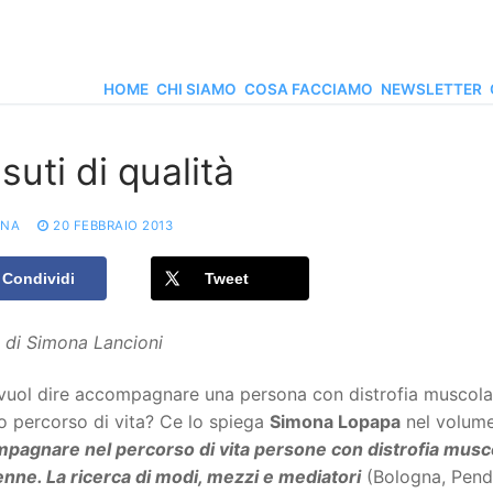
HOME
CHI SIAMO
COSA FACCIAMO
NEWSLETTER
suti di qualità
ONA
20 FEBBRAIO 2013
Condividi
Tweet
 di Simona Lancioni
vuol dire accompagnare una persona con distrofia muscol
o percorso di vita? Ce lo spiega
Simona Lopapa
nel volum
pagnare nel percorso di vita persone con distrofia musco
nne. La ricerca di modi, mezzi e mediatori
(Bologna, Pend