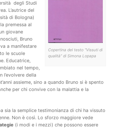
ersità degli Studi
rea. L’autrice del
sità di Bologna)
lla premessa al
 un giovane
nosciuti, Bruno
ava a manifestare
Copertina del testo “Vissuti di
to le scuole
qualità” di Simona Lopapa
ne. Educatrice,
ambiato nel tempo,
n l’evolvere della
nt’anni assieme, sino a quando Bruno si è spento
anche per chi convive con la malattia e la
 sia la semplice testimonianza di chi ha vissuto
enne. Non è così. Lo sforzo maggiore vede
rategie
(i modi e i mezzi) che possono essere