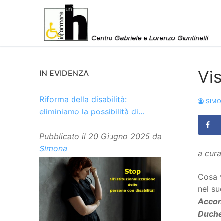
Vai
al
contenuto
Vis
IN EVIDENZA
Riforma della disabilità:
SIM
eliminiamo la possibilità di
istituzionalizzare le persone
Pubblicato il
20 Giugno 2025
da
Simona
a cura
Cosa 
nel su
Accom
Duche