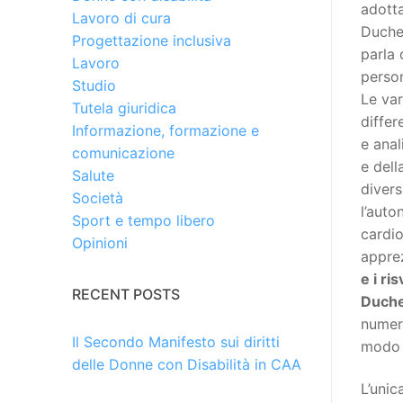
adotta
Lavoro di cura
Duchen
Progettazione inclusiva
parla 
Lavoro
person
Studio
Le var
Tutela giuridica
differ
Informazione, formazione e
e anal
comunicazione
e dell
Salute
divers
Società
l’auto
Sport e tempo libero
cardio
Opinioni
apprez
e i ri
RECENT POSTS
Duchen
numero
Il Secondo Manifesto sui diritti
modo c
delle Donne con Disabilità in CAA
L’unic