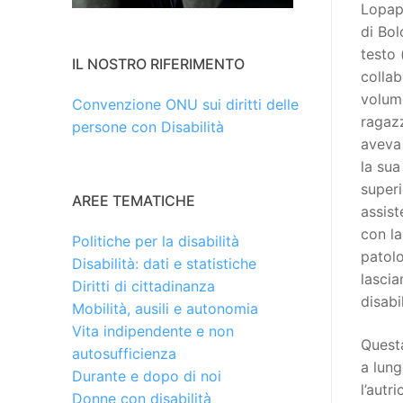
Lopapa
di Bol
testo 
IL NOSTRO RIFERIMENTO
collab
volum
Convenzione ONU sui diritti delle
ragaz
persone con Disabilità
aveva 
la sua
superi
AREE TEMATICHE
assist
con la
Politiche per la disabilità
patolo
Disabilità: dati e statistiche
lascia
Diritti di cittadinanza
disabi
Mobilità, ausili e autonomia
Vita indipendente e non
Questa
autosufficienza
a lun
Durante e dopo di noi
l’autr
Donne con disabilità