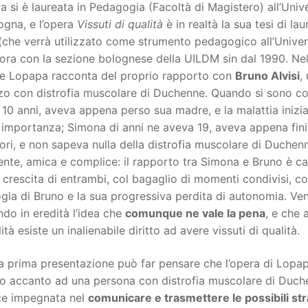
 si è laureata in Pedagogia (Facoltà di Magistero) all’Univ
ogna, e l’opera
Vissuti di qualità
è in realtà la sua tesi di lau
(che verrà utilizzato come strumento pedagogico all’Univer
ora con la sezione bolognese della UILDM sin dal 1990. Ne
e Lopapa racconta del proprio rapporto con
Bruno Alvisi
,
zo con distrofia muscolare di Duchenne. Quando si sono co
10 anni, aveva appena perso sua madre, e la malattia inizi
 importanza; Simona di anni ne aveva 19, aveva appena fini
ori, e non sapeva nulla della distrofia muscolare di Duchen
ente, amica e complice: il rapporto tra Simona e Bruno è c
 crescita di entrambi, col bagaglio di momenti condivisi, co
gia di Bruno e la sua progressiva perdita di autonomia. Ve
ndo in eredità l’idea che
comunque ne vale la pena
, e che 
lità esiste un inalienabile diritto ad avere vissuti di qualità.
 prima presentazione può far pensare che l’opera di Lopapa
go accanto ad una persona con distrofia muscolare di Duch
ice impegnata nel
comunicare e trasmettere le possibili st