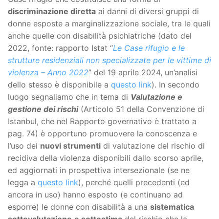
discriminazione diretta
ai danni di diversi gruppi di
donne esposte a marginalizzazione sociale, tra le quali
anche quelle con disabilità psichiatriche (dato del
2022, fonte: rapporto Istat “
Le Case rifugio e le
strutture residenziali non specializzate per le vittime di
violenza – Anno 2022
” del 19 aprile 2024, un’analisi
dello stesso è disponibile a
questo link
). In secondo
luogo segnaliamo che in tema di
Valutazione e
gestione dei rischi
(Articolo 51 della Convenzione di
Istanbul, che nel Rapporto governativo è trattato a
pag. 74) è opportuno promuovere la conoscenza e
l’uso dei
nuovi strumenti
di valutazione del rischio di
recidiva della violenza disponibili dallo scorso aprile,
ed aggiornati in prospettiva intersezionale (se ne
legga a
questo link
), perché quelli precedenti (ed
ancora in uso) hanno esposto (e continuano ad
esporre) le donne con disabilità a una
sistematica
sottovalutazione
e sottostima
del rischio che la