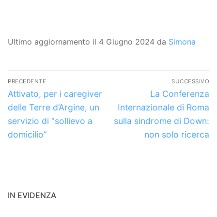
Ultimo aggiornamento il 4 Giugno 2024 da
Simona
Navigazione
PRECEDENTE
SUCCESSIVO
articoli
Articolo
Articolo
Attivato, per i caregiver
La Conferenza
precedente:
successivo:
delle Terre d’Argine, un
Internazionale di Roma
servizio di “sollievo a
sulla sindrome di Down:
domicilio”
non solo ricerca
IN EVIDENZA