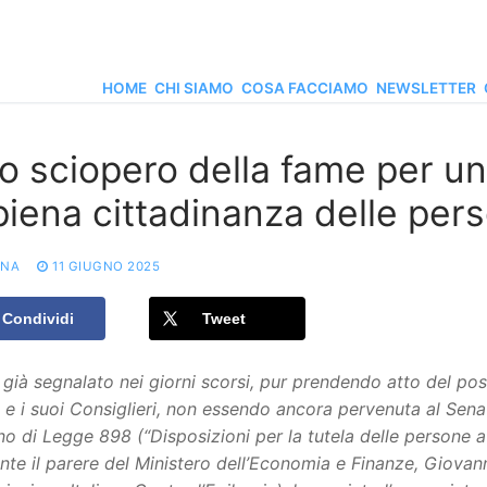
HOME
CHI SIAMO
COSA FACCIAMO
NEWSLETTER
o sciopero della fame per u
 piena cittadinanza delle per
ONA
11 GIUGNO 2025
Condividi
Tweet
ià segnalato nei giorni scorsi, pur prendendo atto del posi
 e i suoi Consiglieri, non essendo ancora pervenuta al Sena
o di Legge 898 (“Disposizioni per la tutela delle persone a
te il parere del Ministero dell’Economia e Finanze, Giovann