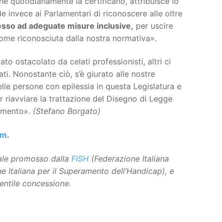
he quotidianamente la certificano, attribuisce lo
e invece ai Parlamentari di riconoscere alle oltre
sso ad adeguate misure inclusive,
per uscire
come riconosciuta dalla nostra normativa».
to ostacolato da celati professionisti, altri ci
i. Nonostante ciò, s’è giurato alle nostre
lle persone con epilessia in questa Legislatura e
er riavviare la trattazione del Disegno di Legge
lamento».
(Stefano Borgato)
om
.
tale promosso dalla
FISH
(Federazione Italiana
one Italiana per il Superamento dell’Handicap), e
gentile concessione.