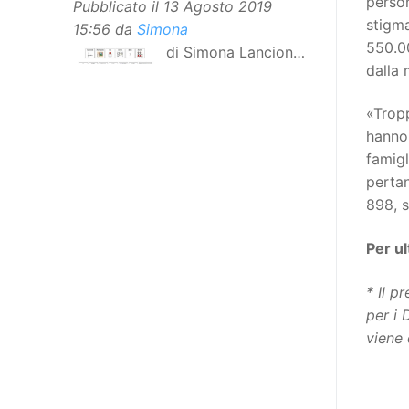
person
Pubblicato il
13 Agosto 2019
stigma
15:56
da
Simona
550.00
di Simona Lancioni,
dalla 
responsabile del
centro Informare un’h di Peccioli
«Tropp
(Pisa) Dopo la traduzione in
hanno 
lingua italiana, e la versione facile
famig
da leggere, arriva ora la versione
perta
in comunicazione aumentativa
898, s
alternativa (CAA) del “Secondo
Manifesto sui diritti delle Donne e
Per u
delle Ragazze con Disabilità
nell’Unione Europea”. La
*
Il p
rivendicazione ed il godimento
per i 
dei diritti passa anche attraverso
viene 
l’accessibilità dell’informazione.
L’approccio assistenziale guarda
alle persone con disabilità come