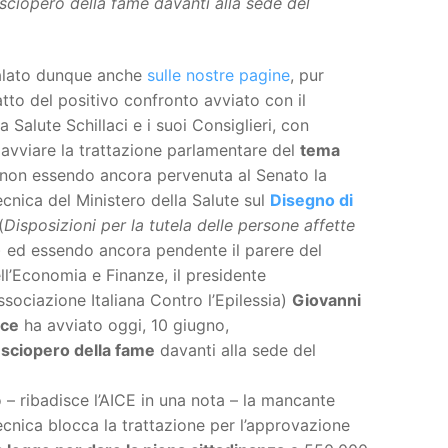
 sciopero della fame davanti alla sede del
lato dunque anche
sulle nostre pagine
, pur
to del positivo confronto avviato con il
a Salute Schillaci e i suoi Consiglieri, con
 riavviare la trattazione parlamentare del
tema
 non essendo ancora pervenuta al Senato la
cnica del Ministero della Salute sul
Disegno di
(
Disposizioni per la tutela delle persone affette
) ed essendo ancora pendente il parere del
ll’Economia e Finanze, il presidente
sociazione Italiana Contro l’Epilessia)
Giovanni
sce
ha avviato oggi, 10 giugno,
o
sciopero della fame
davanti alla sede del
– ribadisce l’AICE in una nota – la mancante
cnica blocca la trattazione per l’approvazione