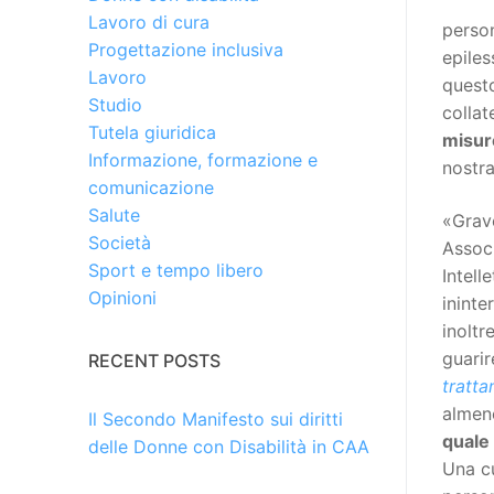
Lavoro di cura
person
Progettazione inclusiva
epiles
Lavoro
questo
Studio
collat
Tutela giuridica
misur
Informazione, formazione e
nostra
comunicazione
Salute
«Grave
Società
Associ
Sport e tempo libero
Intell
Opinioni
ininte
inoltre
guarir
RECENT POSTS
tratta
almeno
Il Secondo Manifesto sui diritti
quale 
delle Donne con Disabilità in CAA
Una cu