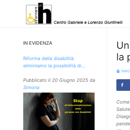
Vai
al
contenuto
Un
IN EVIDENZA
la
Riforma della disabilità:
eliminiamo la possibilità di
SIM
istituzionalizzare le persone
Pubblicato il
20 Giugno 2025
da
Simona
Come g
Salute
Disegn
penden