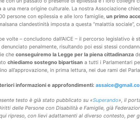
e con un passato o presente di epilessia e i loro colleghi c
 a una mera origine culturale. La nostra Associazione chied
0 persone con epilessia e alle loro famiglie,
un primo acce
malsana clandestinità imposta a questa “malattia sociale”, 
e volte – concludono dall’AICE – il percorso legislativo è sta
denunciato penalmente, risultando poi essi stessi condannat
lie che
conseguiremo la Legge per la piena cittadinanza
de
nto
chiediamo sostegno bipartisan
a tutti i Parlamentari p
ino all’approvazione, in prima lettura, nei due rami del Par
lteriori informazioni e approfondimenti:
assaice@gmail.c
resente testo è già stato pubblicato su «
Superando
», il por
Diritti delle Persone con Disabilità e Famiglie, già Federazi
qui ripreso, con lievi adattamenti al diverso contesto, per 