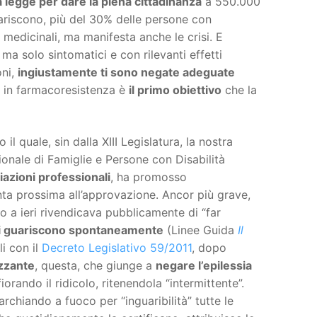
 legge per dare la piena cittadinanza
a 550.000
uariscono, più del 30% delle persone con
 medicinali, ma manifesta anche le crisi. E
a solo sintomatici e con rilevanti effetti
oni,
ingiustamente ti sono negate adeguate
ia in farmacoresistenza è
il primo obiettivo
che la
l quale, sin dalla XIII Legislatura, la nostra
nale di Famiglie e Persone con Disabilità
iazioni professionali
, ha promosso
nta prossima all’approvazione. Ancor più grave,
o a ieri rivendicava pubblicamente di “far
i guariscono spontaneamente
(Linee Guida
Il
li con il
Decreto Legislativo 59/2011
, dopo
izzante
, questa, che giunge a
negare l’epilessia
orando il ridicolo, ritenendola “intermittente”.
rchiando a fuoco per “inguaribilità” tutte le