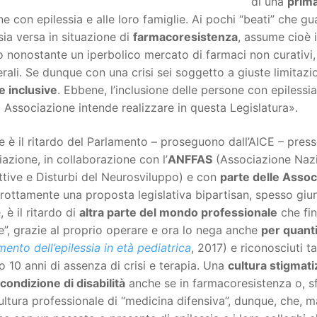
di una
prima
e con epilessia e alle loro famiglie. Ai pochi “beati” che g
sia versa in situazione di
farmacoresistenza
, assume cioè i
 nonostante un iperbolico mercato di farmaci non curativi, m
erali. Se dunque con una crisi sei soggetto a giuste limitazi
e inclusive
. Ebbene, l’inclusione delle persone con epiless
 Associazione intende realizzare in questa Legislatura».
 è il ritardo del Parlamento – proseguono dall’AICE – presso i
azione, in collaborazione con l’
ANFFAS
(Associazione Nazio
ettive e Disturbi del Neurosviluppo) e con
parte delle Assoc
rrottamente una proposta legislativa bipartisan, spesso giu
, è il ritardo di
altra parte del mondo professionale
che fin
e”, grazie al proprio operare e ora lo nega anche
per quant
mento dell’epilessia in età pediatrica
, 2017) e riconosciuti ta
 10 anni di assenza di crisi e terapia. Una
cultura stigmat
condizione di disabilità
anche se in farmacoresistenza o, sfi
ltura professionale di “medicina difensiva”, dunque, che, ma