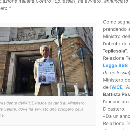
iazione Italiana Contro l’Epilessia), ha avviato l’annunciato
ero.*
Come segna
prendendo at
Ministro dell
l’intento di
“epilessia”
,
Relazione Te
Legge 898
da epilessia
Ministero de
dell’
AICE
(As
Battista Pe
l’annunciat
presidente dell’AICE Pesce davanti al Ministero
Dicastero.
la Salute, dove ha avviato uno sciopero della
me.
«Da un anno 
Relazione Te