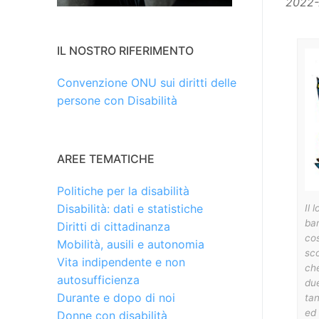
2022-
IL NOSTRO RIFERIMENTO
Convenzione ONU sui diritti delle
persone con Disabilità
AREE TEMATICHE
Politiche per la disabilità
Disabilità: dati e statistiche
Il 
bam
Diritti di cittadinanza
cos
Mobilità, ausili e autonomia
sco
Vita indipendente e non
che
autosufficienza
due
Durante e dopo di noi
tan
ed 
Donne con disabilità