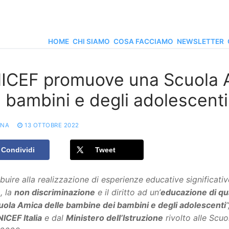
HOME
CHI SIAMO
COSA FACCIAMO
NEWSLETTER
ICEF promuove una Scuola A
i bambini e degli adolescenti
ONA
13 OTTOBRE 2022
Condividi
Tweet
buire alla realizzazione di esperienze educative significati
e
, la
non discriminazione
e il diritto ad un’
educazione di qu
uola Amica delle bambine dei bambini e degli adolescenti
ICEF Italia
e dal
Ministero dell’Istruzione
rivolto alle Scuo