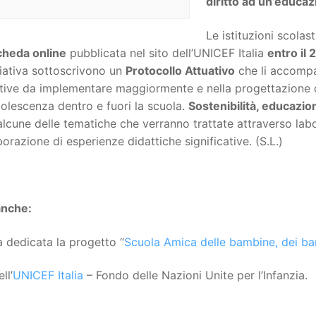
diritto ad un’educaz
Le istituzioni scolas
cheda online
pubblicata nel sito dell’UNICEF Italia
entro il
iziativa sottoscrivono un
Protocollo Attuativo
che li accompa
ive da implementare maggiormente e nella progettazione di az
dolescenza dentro e fuori la scuola.
Sostenibilità, educazio
lcune delle tematiche che verranno trattate attraverso labor
aborazione di esperienze didattiche significative. (S.L.)
anche:
 dedicata la progetto “
Scuola Amica delle bambine, dei ba
ll’
UNICEF Italia
– Fondo delle Nazioni Unite per l’Infanzia.