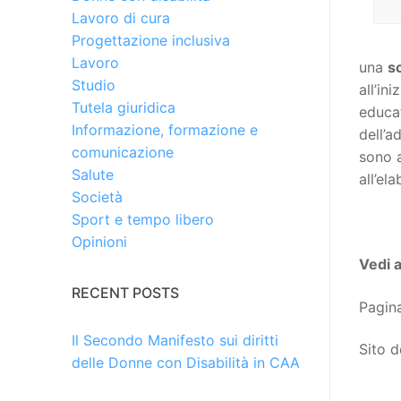
Lavoro di cura
Progettazione inclusiva
Lavoro
una
s
Studio
all’in
Tutela giuridica
educat
Informazione, formazione e
dell’a
comunicazione
sono a
Salute
all’el
Società
Sport e tempo libero
Opinioni
Vedi 
RECENT POSTS
Pagina
Il Secondo Manifesto sui diritti
Sito de
delle Donne con Disabilità in CAA