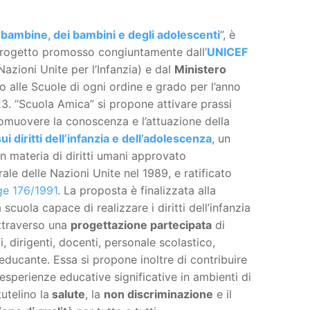
 bambine, dei bambini e degli adolescenti
”, è
progetto promosso congiuntamente dall’
UNICEF
Nazioni Unite per l’Infanzia) e dal
Ministero
o alle Scuole di ogni ordine e grado per l’anno
. “Scuola Amica” si propone attivare prassi
omuovere la conoscenza e l’attuazione della
diritti dell’infanzia e dell’adolescenza
, un
in materia di diritti umani approvato
le delle Nazioni Unite nel 1989, e ratificato
e 176/1991
. La proposta è finalizzata alla
scuola capace di realizzare i diritti dell’infanzia
attraverso una
progettazione partecipata
di
, dirigenti, docenti, personale scolastico,
educante. Essa si propone inoltre di contribuire
 esperienze educative significative in ambienti di
utelino la
salute
, la
non discriminazione
e il