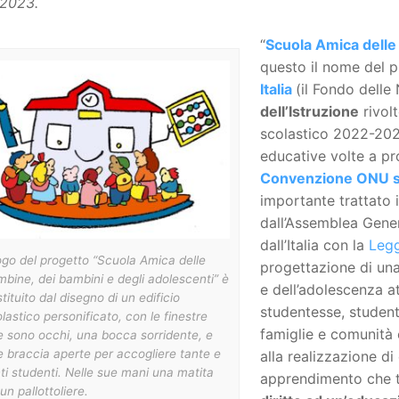
2023.
“
Scuola Amica delle
questo il nome del 
Italia
(il Fondo delle 
dell’Istruzione
rivolt
scolastico 2022-2023
educative volte a pr
Convenzione ONU sui 
importante trattato 
dall’Assemblea Genera
dall’Italia con la
Legg
logo del progetto “Scuola Amica delle
progettazione di una 
bine, dei bambini e degli adolescenti” è
e dell’adolescenza 
tituito dal disegno di un edificio
studentesse, studenti
lastico personificato, con le finestre
famiglie e comunità 
 sono occhi, una bocca sorridente, e
 braccia aperte per accogliere tante e
alla realizzazione di
ti studenti. Nelle sue mani una matita
apprendimento che t
un pallottoliere.