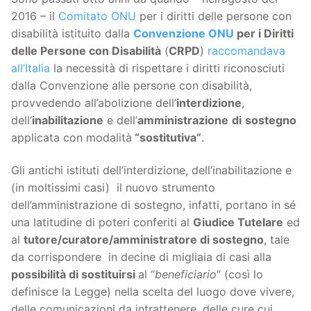
2016 – il
Comitato ONU
per i diritti delle persone con
disabilità istituito dalla
Convenzione ONU
per i Diritti
delle Persone con Disabilità
(
CRPD
)
raccomandava
all’Italia
la necessità di rispettare i diritti riconosciuti
dalla Convenzione alle persone con disabilità,
provvedendo all’abolizione dell’
interdizione
,
dell’
inabilitazione
e dell’
amministrazione
di
sostegno
applicata con modalità
“sostitutiva”
.
Gli antichi istituti dell’interdizione, dell’inabilitazione e
(in moltissimi casi) il nuovo strumento
dell’amministrazione di sostegno, infatti, portano in sé
una latitudine di poteri conferiti al
Giudice Tutelare
ed
al
tutore/curatore/amministratore di sostegno
, tale
da corrispondere in decine di migliaia di casi alla
possibilità di sostituirsi
al “
beneficiario
” (così lo
definisce la Legge) nella scelta del luogo dove vivere,
delle comunicazioni da intrattenere, delle cure cui