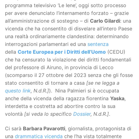
programma televisivo ‘Le Iene’, oggi sotto processo
per avere denunciato l’internamento forzato – grazie
all’amministrazione di sostegno – di
Carlo Gilardi
: una
vicenda che ha consentito di disvelare all’intero Paese
una realtà ordinariamente clandestina: determinando
interrogazioni parlamentari ed una
sentenza
della
Corte Europea per i Diritti dell’Uomo
(CEDU)
che ha censurato la violazione dei diritti fondamentali
del professore di Airuno, in provincia di Lecco
(scomparso il 27 ottobre del 2023 senza che gli fosse
stato consentito di tornare a casa
[se ne legga a
questo link
, N.d.R.]
). Nina Palmieri si è occupata
anche della vicenda della ragazza fiorentina
Yaska
,
interdetta e costretta ad abortire contro la sua
volontà
[si veda lo specifico
Dossier
, N.d.R.]
.
Ci sarà
Barbara Pavarotti
, giornalista, protagonista di
una
drammatica vicenda
che l’ha vista totalmente