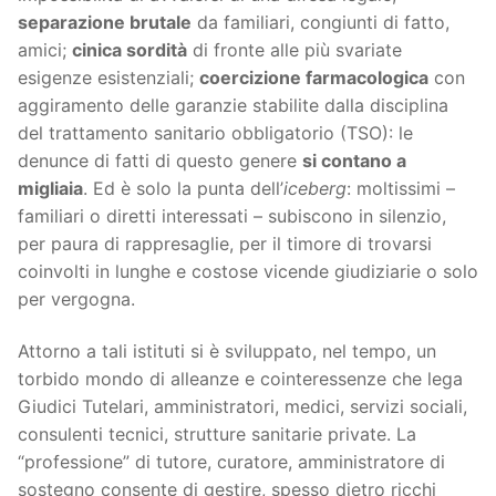
separazione brutale
da familiari, congiunti di fatto,
amici;
cinica sordità
di fronte alle più svariate
esigenze esistenziali;
coercizione farmacologica
con
aggiramento delle garanzie stabilite dalla disciplina
del trattamento sanitario obbligatorio (TSO): le
denunce di fatti di questo genere
si contano a
migliaia
. Ed è solo la punta dell’
iceberg
: moltissimi –
familiari o diretti interessati – subiscono in silenzio,
per paura di rappresaglie, per il timore di trovarsi
coinvolti in lunghe e costose vicende giudiziarie o solo
per vergogna.
Attorno a tali istituti si è sviluppato, nel tempo, un
torbido mondo di alleanze e cointeressenze che lega
Giudici Tutelari, amministratori, medici, servizi sociali,
consulenti tecnici, strutture sanitarie private. La
“professione” di tutore, curatore, amministratore di
sostegno consente di gestire, spesso dietro ricchi