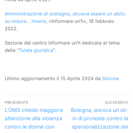
Amministrazione di sostegno, doveva essere un abito
su misura… invece
, «Informare un’h», 18 febbraio
2022.
Sezione del centro Informare un’h dedicata al tema
della “
Tutela giuridica
”.
Ultimo aggiornamento il 15 Aprile 2024 da
Simona
Navigazione
PRECEDENTE
SUCCESSIVO
articoli
Articolo
Articolo
L’OMS chiede maggiore
Bologna, ancora un sit-
precedente:
successivo:
attenzione alla violenza
in di protesta contro la
contro le donne con
spersonalizzazione dei