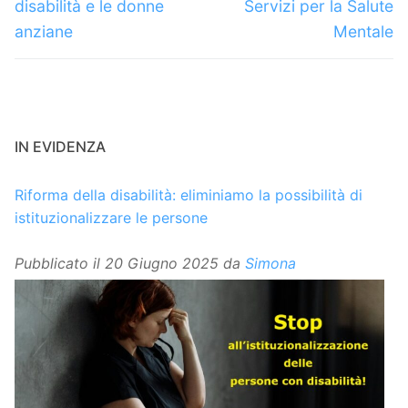
disabilità e le donne
Servizi per la Salute
anziane
Mentale
IN EVIDENZA
Riforma della disabilità: eliminiamo la possibilità di
istituzionalizzare le persone
Pubblicato il
20 Giugno 2025
da
Simona