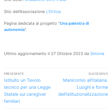
Sito dell’Associazione
L’Ortica
.
Pagina dedicata al progetto “
Una palestra di
autonomia
”.
Ultimo aggiornamento il 27 Ottobre 2023 da
Simona
Navigazione
PRECEDENTE
SUCCESSIVO
articoli
Articolo
Articolo
Istituito un Tavolo
Manicomio all’italiana.
precedente:
successivo:
tecnico per una Legge
Luoghi e forme
Statale sui caregiver
dell’istituzionalizzazione
familiari