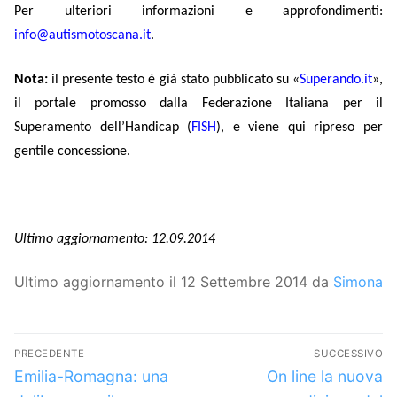
Per ulteriori informazioni e approfondimenti:
info@autismotoscana.it
.
Nota:
il presente testo è già stato pubblicato su «
Superando.it
»,
il portale promosso dalla Federazione Italiana per il
Superamento dell’Handicap (
FISH
), e viene qui ripreso per
gentile concessione.
Ultimo aggiornamento: 12.09.2014
Ultimo aggiornamento il 12 Settembre 2014 da
Simona
Navigazione
PRECEDENTE
SUCCESSIVO
articoli
Articolo
Articolo
Emilia-Romagna: una
On line la nuova
precedente:
successivo: