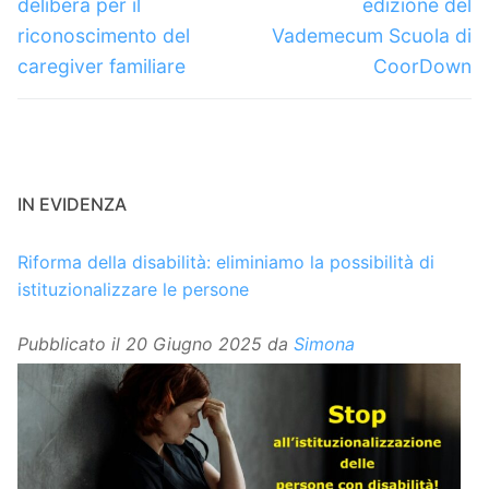
delibera per il
edizione del
riconoscimento del
Vademecum Scuola di
caregiver familiare
CoorDown
IN EVIDENZA
Riforma della disabilità: eliminiamo la possibilità di
istituzionalizzare le persone
Pubblicato il
20 Giugno 2025
da
Simona