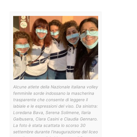
Alcune atlete della Nazionale italiana volley
femminile sorde indossano la mascherina
trasparente che consente di leggere il
labiale e le espressioni del viso. Da sinistra:
Loredana Bava, Serena Solimene, Ilaria
Galbusera, Clara Casini e Claudia Gennaro.
La foto è stata scattata lo scorso 30
settembre durante l’inaugurazione del liceo