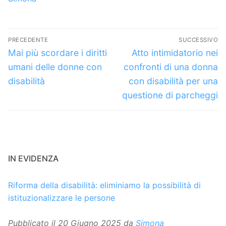
Navigazione
PRECEDENTE
SUCCESSIVO
articoli
Articolo
Articolo
Mai più scordare i diritti
Atto intimidatorio nei
precedente:
successivo:
umani delle donne con
confronti di una donna
disabilità
con disabilità per una
questione di parcheggi
IN EVIDENZA
Riforma della disabilità: eliminiamo la possibilità di
istituzionalizzare le persone
Pubblicato il
20 Giugno 2025
da
Simona