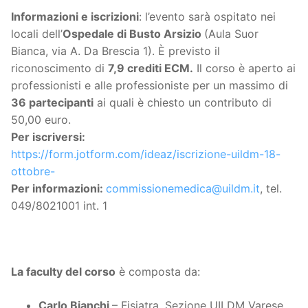
Informazioni e iscrizioni
: l’evento sarà ospitato nei
locali dell’
Ospedale di Busto Arsizio
(Aula Suor
Bianca, via A. Da Brescia 1). È previsto il
riconoscimento di
7,9 crediti ECM.
Il corso è aperto ai
professionisti e alle professioniste per un massimo di
36 partecipanti
ai quali è chiesto un contributo di
50,00 euro.
Per iscriversi:
https://form.jotform.com/ideaz/iscrizione-uildm-18-
ottobre-
Per informazioni:
commissionemedica@uildm.it
, tel.
049/8021001 int. 1
La faculty del corso
è composta da:
Carlo Bianchi
– Fisiatra, Sezione UILDM Varese