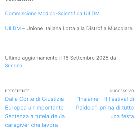
Commissione Medico-Scientifica UILDM
.
UILDM
– Unione Italiana Lotta alla Distrofia Muscolare.
Ultimo aggiornamento il 16 Settembre 2025 da
Simona
Navigazione
PRECEDENTE
SUCCESSIVO
articoli
Articolo
Articolo
Dalla Corte di Giustizia
“Insieme – Il Festival di
precedente:
successivo:
Europea un’importante
Paideia”: prima di tutto
Sentenza a tutela del/la
una festa
caregiver che lavora