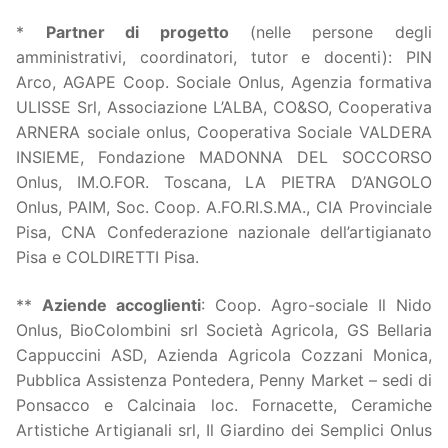
*
P
artner di progetto
(nelle persone degli
amministrativi, coordinatori, tutor e docenti): PIN
Arco, AGAPE Coop. Sociale Onlus, Agenzia formativa
ULISSE Srl, Associazione L’ALBA, CO&SO, Cooperativa
ARNERA sociale onlus, Cooperativa Sociale VALDERA
INSIEME, Fondazione MADONNA DEL SOCCORSO
Onlus, IM.O.FOR. Toscana, LA PIETRA D’ANGOLO
Onlus, PAIM, Soc. Coop. A.FO.RI.S.MA., CIA Provinciale
Pisa, CNA Confederazione nazionale dell’artigianato
Pisa e COLDIRETTI Pisa.
**
A
ziende accoglienti
: Coop. Agro-sociale Il Nido
Onlus, BioColombini srl Società Agricola, GS Bellaria
Cappuccini ASD, Azienda Agricola Cozzani Monica,
Pubblica Assistenza Pontedera, Penny Market – sedi di
Ponsacco e Calcinaia loc. Fornacette, Ceramiche
Artistiche Artigianali srl, Il Giardino dei Semplici Onlus