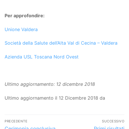
Per approfondire:
Unione Valdera
Società della Salute dell’Alta Val di Cecina – Valdera
Azienda USL Toscana Nord Ovest
Ultimo aggiornamento: 12 dicembre 2018
Ultimo aggiornamento il 12 Dicembre 2018 da
Navigazione
PRECEDENTE
SUCCESSIVO
articoli
Articolo
Articolo
Cerimonia conclusiva
Primi risultati