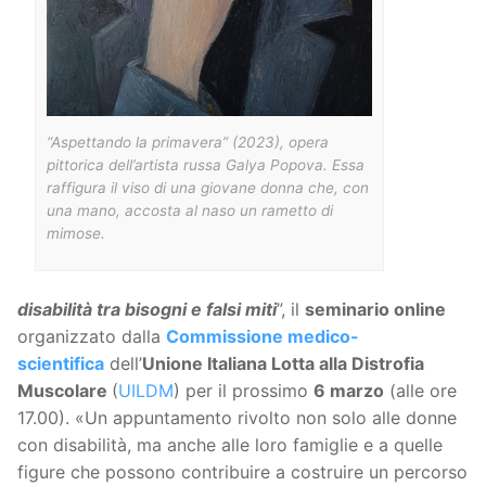
“Aspettando la primavera” (2023), opera
pittorica dell’artista russa Galya Popova. Essa
raffigura il viso di una giovane donna che, con
una mano, accosta al naso un rametto di
mimose.
disabilità tra bisogni e falsi miti
”, il
seminario online
organizzato dalla
Commissione medico-
scientifica
dell’
Unione Italiana Lotta alla Distrofia
Muscolare
(
UILDM
) per il prossimo
6 marzo
(alle ore
17.00). «Un appuntamento rivolto non solo alle donne
con disabilità, ma anche alle loro famiglie e a quelle
figure che possono contribuire a costruire un percorso