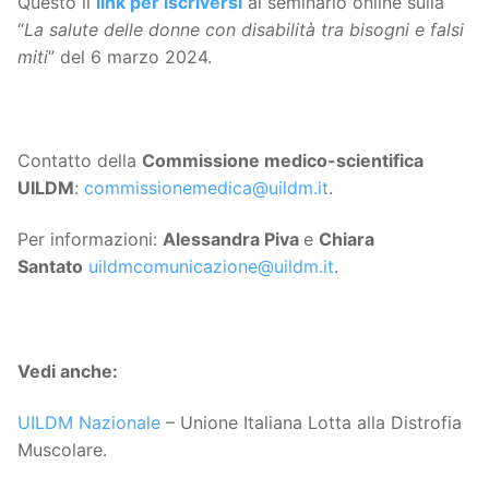
Questo il
link per iscriversi
al seminario online sulla
“
La salute delle donne con disabilità tra bisogni e falsi
miti
” del 6 marzo 2024.
Contatto della
Commissione medico-scientifica
UILDM
:
commissionemedica@uildm.it
.
Per informazioni:
Alessandra Piva
e
Chiara
Santato
uildmcomunicazione@uildm.it
.
Vedi anche:
UILDM Nazionale
– Unione Italiana Lotta alla Distrofia
Muscolare.