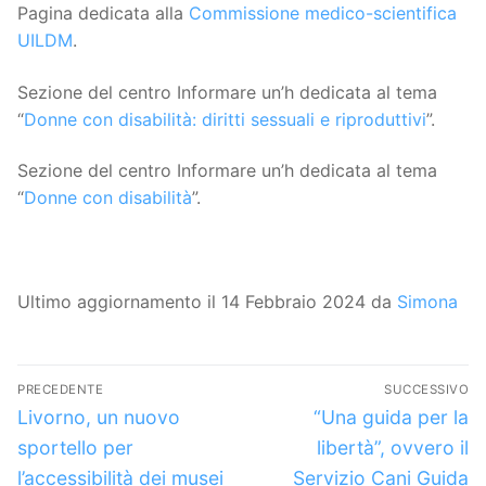
Pagina dedicata alla
Commissione medico-scientifica
UILDM
.
Sezione del centro Informare un’h dedicata al tema
“
Donne con disabilità: diritti sessuali e riproduttivi
”.
Sezione del centro Informare un’h dedicata al tema
“
Donne con disabilità
”.
Ultimo aggiornamento il 14 Febbraio 2024 da
Simona
Navigazione
PRECEDENTE
SUCCESSIVO
articoli
Articolo
Articolo
Livorno, un nuovo
“Una guida per la
precedente:
successivo:
sportello per
libertà”, ovvero il
l’accessibilità dei musei
Servizio Cani Guida