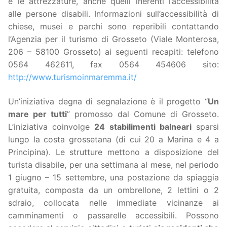
e le attrezzature, anche quelli inerenti l’accessibilità
alle persone disabili. Informazioni sull’accessibilità di
chiese, musei e parchi sono reperibili contattando
l’Agenzia per il turismo di Grosseto (Viale Monterosa,
206 – 58100 Grosseto) ai seguenti recapiti: telefono
0564 462611, fax 0564 454606 sito:
http://www.turismoinmaremma.it/
Un’iniziativa degna di segnalazione è il progetto “
Un
mare per tutti
” promosso dal Comune di Grosseto.
L’iniziativa coinvolge
24 stabilimenti balneari
sparsi
lungo la costa grossetana (di cui 20 a Marina e 4 a
Principina). Le strutture mettono a disposizione del
turista disabile, per una settimana al mese, nel periodo
1 giugno – 15 settembre, una postazione da spiaggia
gratuita, composta da un ombrellone, 2 lettini o 2
sdraio, collocata nelle immediate vicinanze ai
camminamenti o passarelle accessibili. Possono