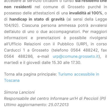
accedere al servizio cittadini o turisti
sia residenti che
non residenti
nel comune di Grosseto purché in
possesso delle attestazioni di una
invalidità al 100%
, o
di
handicap in stato di gravità
(ai sensi della Legge
104/92). Ciascuna persona ammessa potrà avvalersi
dell’aiuto di uno o due accompagnatori. Per maggiori
informazioni e prenotazioni è possibile rivolgersi
all’Ufficio Relazioni con il Pubblico (URP), in corso
Carducci 1 a Grosseto (telefono 0564 488242, fax
0564 488286, e-mail
urp@comune.grosseto.it
), il
martedì e il giovedì dalle 15.30 alle 17.30.
Torna alla pagina principale:
Turismo accessibile in
Toscana
Simona Lancioni
Responsabile del centro Informare un’H di Peccioli (PI)
Ultimo aggiornamento: 25.07.2013