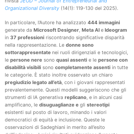
rivista
JEOD – Journal of Entrepreneurial and
Organizational Diversity
(14(1): 119-130 del 2025).
In particolare, l’Autore ha analizzato
444 immagini
generate da
Microsoft Designer
,
Meta AI
e
Ideogram
in
37 professioni
riscontrando significative disparità
nella rappresentazione. Le
donne sono
sottorappresentate
nei ruoli dirigenziali e tecnologici,
le
persone nere
sono
quasi assenti
e le
persone con
disabilità visibili
sono
completamente assenti
in tutte
le categorie. È stato inoltre osservato un chiaro
pregiudizio legato all’età
, con i giovani rappresentati
prevalentemente. Questi modelli suggeriscono che gli
strumenti di IA generativa
replicano
, e in alcuni casi
amplificano, le
disuguaglianze e
gli
stereotipi
esistenti sul posto di lavoro, minando i valori
democratici di equità e inclusione. Queste le
osservazioni di Sadeghiani in merito all’esito