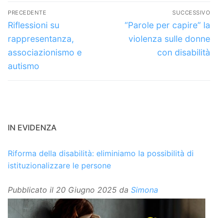
Navigazione
PRECEDENTE
SUCCESSIVO
articoli
Articolo
Articolo
Riflessioni su
“Parole per capire” la
precedente:
successivo:
rappresentanza,
violenza sulle donne
associazionismo e
con disabilità
autismo
IN EVIDENZA
Riforma della disabilità: eliminiamo la possibilità di
istituzionalizzare le persone
Pubblicato il
20 Giugno 2025
da
Simona