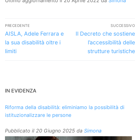
Ultimo aggiornamento il 20 Aprile 2022 da
Simona
Navigazione
PRECEDENTE
SUCCESSIVO
articoli
Articolo
Articolo
AISLA, Adele Ferrara e
Il Decreto che sostiene
precedente:
successivo:
la sua disabilità oltre i
l’accessibilità delle
limiti
strutture turistiche
IN EVIDENZA
Riforma della disabilità: eliminiamo la possibilità di
istituzionalizzare le persone
Pubblicato il
20 Giugno 2025
da
Simona