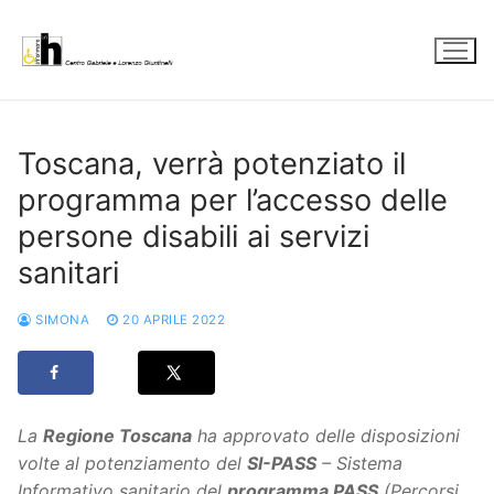
Vai
al
contenuto
Toscana, verrà potenziato il
programma per l’accesso delle
persone disabili ai servizi
sanitari
SIMONA
20 APRILE 2022
La
Regione Toscana
ha approvato delle disposizioni
volte al potenziamento del
SI-PASS
– Sistema
Informativo sanitario del
programma PASS
(Percorsi