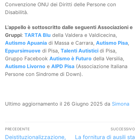
Convenzione ONU dei Diritti delle Persone con
Disabilità.
L’appello è sottoscritto dalle seguenti Associazioni e
Gruppi
:
TARTA Blu
della Valdera e Valdicecina,
Autismo Apuania
di Massa e Carrara,
Autismo Pisa
,
Eppursimuove
di Pisa,
Talenti Autistici
di Pisa,
Gruppo Facebook
Autismo è Futuro
della Versilia,
Autismo Livorno
e
AIPD Pisa
(Associazione Italiana
Persone con Sindrome di Down).
Ultimo aggiornamento il 26 Giugno 2025 da
Simona
Navigazione
PRECEDENTE
SUCCESSIVO
articoli
Articolo
Articolo
Deistituzionalizzazione,
La fornitura di ausili sta