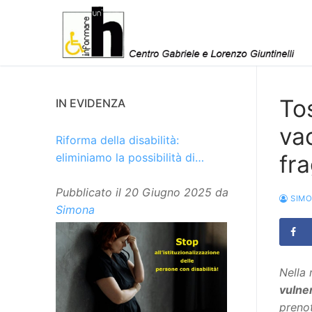
Vai
al
contenuto
To
IN EVIDENZA
va
Riforma della disabilità:
fra
eliminiamo la possibilità di
istituzionalizzare le persone
Pubblicato il
20 Giugno 2025
da
SIM
Simona
Nella
vulner
prenot