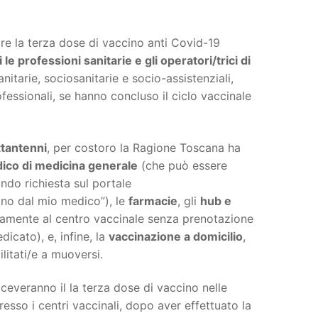
re la terza dose di vaccino anti Covid-19
 le professioni sanitarie e gli operatori/trici di
anitarie, sociosanitarie e socio-assistenziali,
fessionali, se hanno concluso il ciclo vaccinale
ttantenni
, per costoro la Ragione Toscana ha
ico di medicina generale
(che può essere
ando richiesta sul portale
ino dal mio medico”), le
farmacie
, gli
hub e
tamente al centro vaccinale senza prenotazione
icato), e, infine, la
vaccinazione a domicilio
,
litati/e a muoversi.
iceveranno il la terza dose di vaccino nelle
resso i centri vaccinali, dopo aver effettuato la