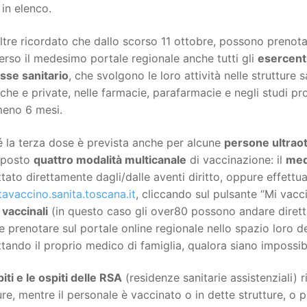
 in elenco.
ltre ricordato che dallo scorso 11 ottobre, possono prenota
erso il medesimo portale regionale anche tutti gli
esercenti
sse sanitario
, che svolgono le loro attività nelle strutture s
che e private, nelle farmacie, parafarmacie e negli studi pro
meno 6 mesi.
 la terza dose è prevista anche per alcune
persone ultrao
sposto
quattro modalità multicanale
di vaccinazione: il
med
tato direttamente dagli/dalle aventi diritto, oppure effettu
avaccino.sanita.toscana.it
, cliccando sul pulsante “Mi vacc
 vaccinali
(in questo caso gli over80 possono andare diret
 prenotare sul portale online regionale nello spazio loro ded
tando il proprio medico di famiglia, qualora siano impossibi
piti e le ospiti delle RSA
(residenze sanitarie assistenziali) r
ure, mentre il personale è vaccinato o in dette strutture, o p