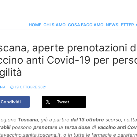
HOME
CHI SIAMO
COSA FACCIAMO
NEWSLETTER
scana, aperte prenotazioni d
ccino anti Covid-19 per pers
gilità
ONA
19 OTTOBRE 2021
Condividi
Tweet
 regione
Toscana
, già a partire
dal 13 ottobre
scorso, i citt
abili
possono
prenotare
la
terza dose
di
vaccino anti Cov
avaccino.sanita.toscana.it, o in tutte le farmacie e parafa