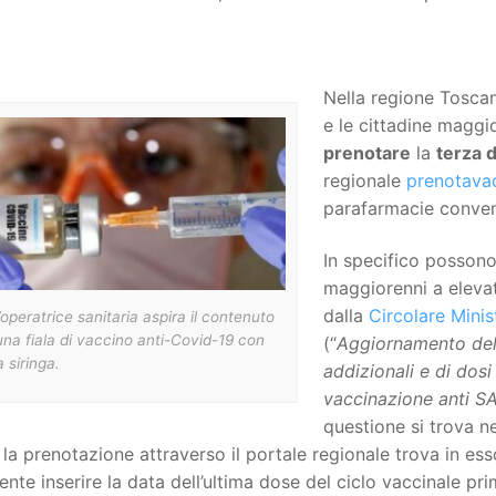
Nella regione Toscan
e le cittadine maggi
prenotare
la
terza 
regionale
prenotavac
parafarmacie convenz
In specifico possono
maggiorenni a elevat
dalla
Circolare Minis
operatrice sanitaria aspira il contenuto
una fiala di vaccino anti-Covid-19 con
(“
Aggiornamento dell
 siringa.
addizionali e di dos
vaccinazione anti 
questione si trova n
 la prenotazione attraverso il portale regionale trova in es
iente inserire la data dell’ultima dose del ciclo vaccinale pr