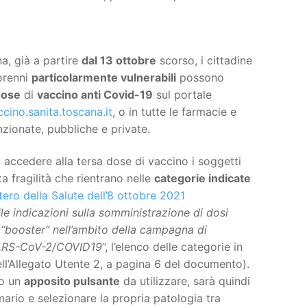
a, già a partire
dal 13 ottobre
scorso, i cittadine
orenni
particolarmente vulnerabili
possono
dose
di
vaccino anti Covid-19
sul portale
cino.sanita.toscana.it
, o in tutte le farmacie e
ionate, pubbliche e private.
 accedere alla tersa dose di vaccino i soggetti
a fragilità che rientrano nelle
categorie indicate
tero della Salute dell’8 ottobre 2021
e indicazioni sulla somministrazione di dosi
i “booster” nell’ambito della campagna di
SARS-CoV-2/COVID19
”, l’elenco delle categorie in
ell’Allegato Utente 2, a pagina 6 del documento).
so un
apposito pulsante
da utilizzare, sarà quindi
imario e selezionare la propria patologia tra