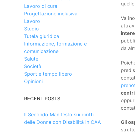
quelle
Lavoro di cura
Progettazione inclusiva
Va ino
Lavoro
attrav
Studio
intere
Tutela giuridica
pubbli
Informazione, formazione e
da al
comunicazione
Salute
Poiché
Società
predi
Sport e tempo libero
contat
Opinioni
prenot
centri
RECENT POSTS
oppure
contat
Il Secondo Manifesto sui diritti
delle Donne con Disabilità in CAA
Gli os
strutt