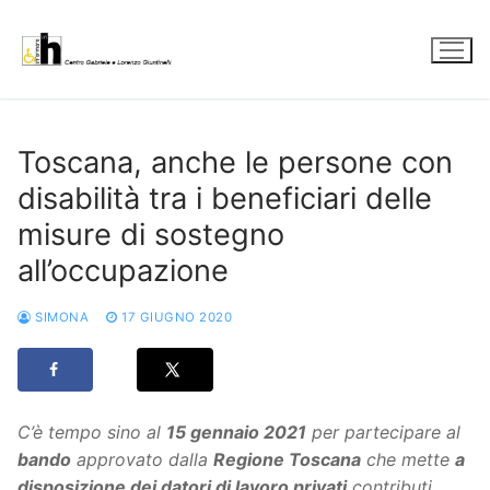
Vai
al
contenuto
Toscana, anche le persone con
disabilità tra i beneficiari delle
misure di sostegno
all’occupazione
SIMONA
17 GIUGNO 2020
C’è tempo sino al
15 gennaio 2021
per partecipare al
bando
approvato dalla
Regione Toscana
che mette
a
disposizione dei datori di lavoro privati
contributi