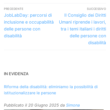
Navigazione
PRECEDENTE
SUCCESSIVO
articoli
Articolo
Articolo
JobLabDay: percorsi di
Il Consiglio dei Diritti
precedente:
successivo:
inclusione e occupabilità
Umani riprende i lavori,
delle persone con
tra i temi italiani i diritti
disabilità
delle persone con
disabilità
IN EVIDENZA
Riforma della disabilità: eliminiamo la possibilità di
istituzionalizzare le persone
Pubblicato il
20 Giugno 2025
da
Simona