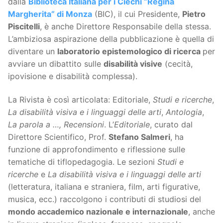
dalla
Biblioteca Italiana per i Ciechi “Regina
Margherita” di Monza
(BIC), il cui Presidente,
Pietro
Piscitelli
, è anche Direttore Responsabile della stessa.
L’ambiziosa aspirazione della pubblicazione è quella di
diventare un
laboratorio epistemologico di ricerca
per
avviare un dibattito sulle
disabilità visive
(cecità,
ipovisione e disabilità complessa).
La Rivista è così articolata: Editoriale,
Studi e ricerche
,
La disabilità visiva e i linguaggi delle arti
,
Antologia
,
La parola a …,
Recensioni
. L’
Editoriale
, curato dal
Direttore Scientifico, Prof.
Stefano Salmeri
, ha
funzione di approfondimento e riflessione sulle
tematiche di tiflopedagogia. Le sezioni
Studi e
ricerche
e
La disabilità visiva e i linguaggi delle arti
(letteratura, italiana e straniera, film, arti figurative,
musica, ecc.) raccolgono i contributi di studiosi del
mondo accademico nazionale e internazionale
, anche