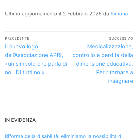
Ultimo aggiornamento il 2 Febbraio 2026 da
Simona
Navigazione
PRECEDENTE
SUCCESSIVO
articoli
Articolo
Articolo
Il nuovo logo
Medicalizzazione,
precedente:
successivo:
dell’Associazione APRI,
controllo e perdita della
«un simbolo che parla di
dimensione educativa.
noi. Di tutti noi»
Per ritornare a
insegnare
IN EVIDENZA
Riforma della disabilità: eliminiamo la possibilità di