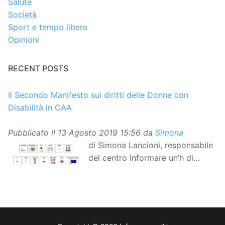
Salute
Società
Sport e tempo libero
Opinioni
RECENT POSTS
Il Secondo Manifesto sui diritti delle Donne con
Disabilità in CAA
Pubblicato il
13 Agosto 2019 15:56
da
Simona
di Simona Lancioni, responsabile
del centro Informare un’h di
Peccioli (Pisa) Dopo la
traduzione in lingua italiana, e la versione facile da
leggere, arriva ora la versione in comunicazione
aumentativa alternativa (CAA) del “Secondo Manifesto
sui diritti delle Donne e delle Ragazze con Disabilità