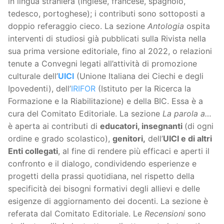
in lingua straniera (inglese, francese, spagnolo,
tedesco, portoghese); i contributi sono sottoposti a
doppio referaggio cieco. La sezione
Antologia
ospita
interventi di studiosi già pubblicati sulla Rivista nella
sua prima versione editoriale, fino al 2022, o relazioni
tenute a Convegni legati all’attività di promozione
culturale dell’
UICI
(Unione Italiana dei Ciechi e degli
Ipovedenti), dell’
IRIFOR
(Istituto per la Ricerca la
Formazione e la Riabilitazione) e della BIC. Essa è a
cura del Comitato Editoriale. La sezione
La parola a…
è aperta ai contributi di
educatori, insegnanti
(di ogni
ordine e grado scolastico),
genitori,
dell’
UICI e di altri
Enti collegati
, al fine di rendere più efficaci e aperti il
confronto e il dialogo, condividendo esperienze e
progetti della prassi quotidiana, nel rispetto della
specificità dei bisogni formativi degli allievi e delle
esigenze di aggiornamento dei docenti. La sezione è
referata dal Comitato Editoriale. Le
Recensioni
sono