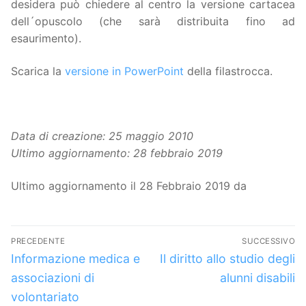
desidera può chiedere al centro la versione cartacea
dell´opuscolo (che sarà distribuita fino ad
esaurimento).
Scarica la
versione in PowerPoint
della filastrocca.
Data di creazione: 25 maggio 2010
Ultimo aggiornamento: 28 febbraio 2019
Ultimo aggiornamento il 28 Febbraio 2019 da
Navigazione
PRECEDENTE
SUCCESSIVO
articoli
Articolo
Articolo
Informazione medica e
Il diritto allo studio degli
precedente:
successivo:
associazioni di
alunni disabili
volontariato