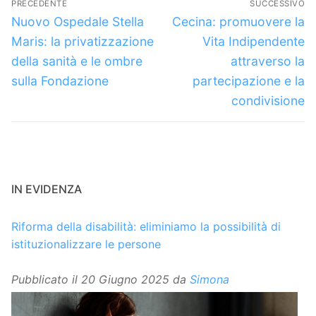
PRECEDENTE
SUCCESSIVO
articoli
Articolo
Articolo
Nuovo Ospedale Stella
Cecina: promuovere la
precedente:
successivo:
Maris: la privatizzazione
Vita Indipendente
della sanità e le ombre
attraverso la
sulla Fondazione
partecipazione e la
condivisione
IN EVIDENZA
Riforma della disabilità: eliminiamo la possibilità di
istituzionalizzare le persone
Pubblicato il
20 Giugno 2025
da
Simona