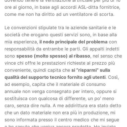
ore al giorno, in base agli accordi ASL-ditta fornitrice,
come me non ha diritto ad un ventilatore di scorta.
Le convenzioni stipulate tra le aziende sanitarie e le
società che erogano questi servizi sono, in base alla
mia esperienza,
il nodo principale del problema
con
responsabilità da entrambe le parti. Gli appalti indetti
sono
spesso (molto spesso) al ribasso
, nel senso che
vince chi offre le prestazioni richieste al prezzo più
conveniente, quindi capita che
si “risparmi” sulla
qualità del supporto tecnico fornito agli utenti
. Così,
ad esempio, capita che il materiale di consumo
annuale non venga consegnato per intero, oppure si
sostituisca con qualcosa di differente, un po’ meno
caro, senza dire nulla. A me addirittura era stato detto
che un dato materiale non era più in produzione, mi
sono informata presso il centro medico che mi segue
e ho saputo che veniva ancora prodotto. Ho inviato