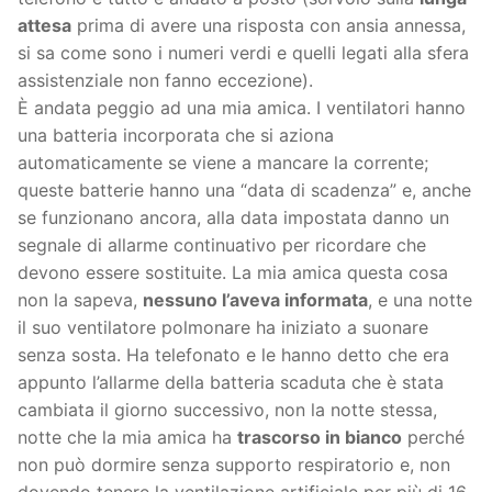
attesa
prima di avere una risposta con ansia annessa,
si sa come sono i numeri verdi e quelli legati alla sfera
assistenziale non fanno eccezione).
È andata peggio ad una mia amica. I ventilatori hanno
una batteria incorporata che si aziona
automaticamente se viene a mancare la corrente;
queste batterie hanno una “data di scadenza” e, anche
se funzionano ancora, alla data impostata danno un
segnale di allarme continuativo per ricordare che
devono essere sostituite. La mia amica questa cosa
non la sapeva,
nessuno l’aveva informata
, e una notte
il suo ventilatore polmonare ha iniziato a suonare
senza sosta. Ha telefonato e le hanno detto che era
appunto l’allarme della batteria scaduta che è stata
cambiata il giorno successivo, non la notte stessa,
notte che la mia amica ha
trascorso in bianco
perché
non può dormire senza supporto respiratorio e, non
dovendo tenere la ventilazione artificiale per più di 16