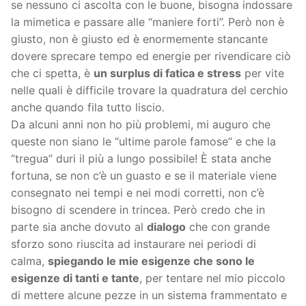
se nessuno ci ascolta con le buone, bisogna indossare
la mimetica e passare alle “maniere forti”. Però non è
giusto, non è giusto ed è enormemente stancante
dovere sprecare tempo ed energie per rivendicare ciò
che ci spetta, è
un surplus di fatica e stress
per vite
nelle quali è difficile trovare la quadratura del cerchio
anche quando fila tutto liscio.
Da alcuni anni non ho più problemi, mi auguro che
queste non siano le “ultime parole famose” e che la
“tregua” duri il più a lungo possibile! È stata anche
fortuna, se non c’è un guasto e se il materiale viene
consegnato nei tempi e nei modi corretti, non c’è
bisogno di scendere in trincea. Però credo che in
parte sia anche dovuto al
dialogo
che con grande
sforzo sono riuscita ad instaurare nei periodi di
calma,
spiegando le mie esigenze che sono le
esigenze di tanti e tante
, per tentare nel mio piccolo
di mettere alcune pezze in un sistema frammentato e