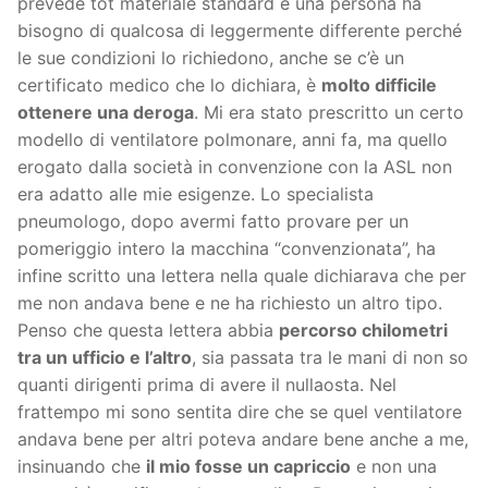
prevede tot materiale standard e una persona ha
bisogno di qualcosa di leggermente differente perché
le sue condizioni lo richiedono, anche se c’è un
certificato medico che lo dichiara, è
molto difficile
ottenere una deroga
. Mi era stato prescritto un certo
modello di ventilatore polmonare, anni fa, ma quello
erogato dalla società in convenzione con la ASL non
era adatto alle mie esigenze. Lo specialista
pneumologo, dopo avermi fatto provare per un
pomeriggio intero la macchina “convenzionata”, ha
infine scritto una lettera nella quale dichiarava che per
me non andava bene e ne ha richiesto un altro tipo.
Penso che questa lettera abbia
percorso chilometri
tra un ufficio e l’altro
, sia passata tra le mani di non so
quanti dirigenti prima di avere il nullaosta. Nel
frattempo mi sono sentita dire che se quel ventilatore
andava bene per altri poteva andare bene anche a me,
insinuando che
il mio fosse un capriccio
e non una