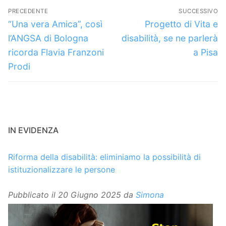
Navigazione
PRECEDENTE
SUCCESSIVO
articoli
Articolo
Articolo
“Una vera Amica”, così
Progetto di Vita e
precedente:
successivo:
l’ANGSA di Bologna
disabilità, se ne parlerà
ricorda Flavia Franzoni
a Pisa
Prodi
IN EVIDENZA
Riforma della disabilità: eliminiamo la possibilità di
istituzionalizzare le persone
Pubblicato il
20 Giugno 2025
da
Simona