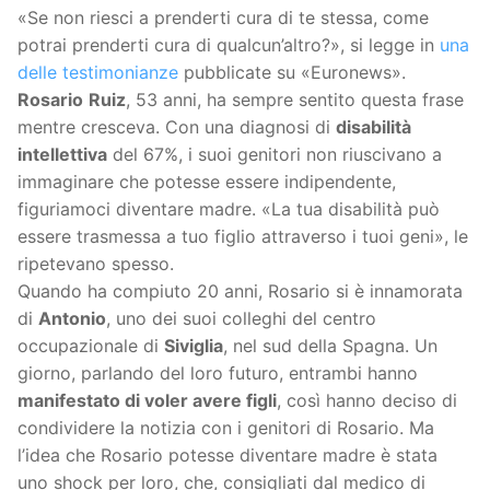
«Se non riesci a prenderti cura di te stessa, come
potrai prenderti cura di qualcun’altro?», si legge in
una
delle testimonianze
pubblicate su «Euronews».
Rosario
Ruiz
, 53 anni, ha sempre sentito questa frase
mentre cresceva. Con una diagnosi di
disabilità
intellettiva
del 67%, i suoi genitori non riuscivano a
immaginare che potesse essere indipendente,
figuriamoci diventare madre. «La tua disabilità può
essere trasmessa a tuo figlio attraverso i tuoi geni», le
ripetevano spesso.
Quando ha compiuto 20 anni, Rosario si è innamorata
di
Antonio
, uno dei suoi colleghi del centro
occupazionale di
Siviglia
, nel sud della Spagna. Un
giorno, parlando del loro futuro, entrambi hanno
manifestato di voler avere figli
, così hanno deciso di
condividere la notizia con i genitori di Rosario. Ma
l’idea che Rosario potesse diventare madre è stata
uno shock per loro, che, consigliati dal medico di