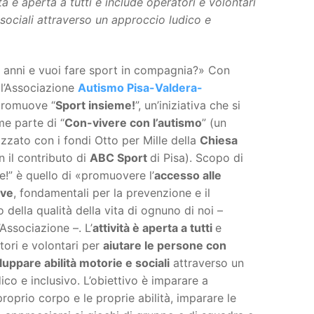
ità è aperta a tutti e include operatori e volontari
 sociali attraverso un approccio ludico e
4 anni e vuoi fare sport in compagnia?» Con
 l’Associazione
Autismo Pisa-Valdera-
romuove “
Sport insieme!
”, un’iniziativa che si
e parte di “
Con-vivere con l’autismo
” (un
izzato con i fondi Otto per Mille della
Chiesa
 il contributo di
ABC Sport
di Pisa). Scopo di
e!” è quello di «promuovere l’
accesso alle
ive
, fondamentali per la prevenzione e il
 della qualità della vita di ognuno di noi –
Associazione –. L’
attività è aperta a tutti
e
tori e volontari per
aiutare le persone con
luppare abilità motorie e sociali
attraverso un
ico e inclusivo. L’obiettivo è imparare a
roprio corpo e le proprie abilità, imparare le