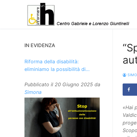
Vai
al
contenuto
“Sp
IN EVIDENZA
au
Riforma della disabilità:
eliminiamo la possibilità di
SIM
istituzionalizzare le persone
Pubblicato il
20 Giugno 2025
da
Simona
«Hai p
Valdic
proget
Scopo 