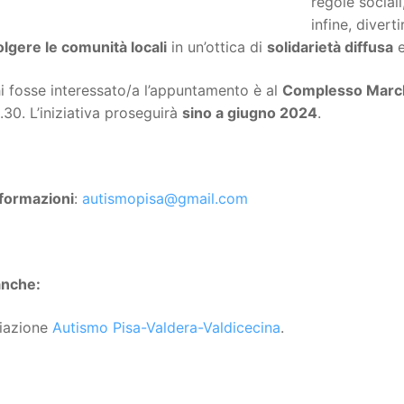
regole sociali
infine, diverti
lgere le comunità locali
in un’ottica di
solidarietà diffusa
e
i fosse interessato/a l’appuntamento è al
Complesso March
6.30. L’iniziativa proseguirà
sino a giugno 2024
.
nformazioni
:
autismopisa@gmail.com
anche:
iazione
Autismo Pisa-Valdera-Valdicecina
.