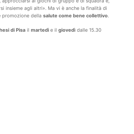
, approcciarsi ai giochi di gruppo e di squadra e,
rsi insieme agli altri». Ma vi è anche la finalità di
 promozione della
salute come bene collettivo
.
esi di Pisa
il
martedì
e il
giovedì
dalle 15.30