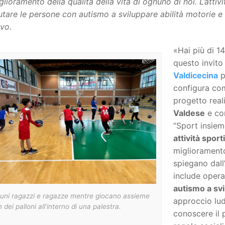
iglioramento della qualità della vita di ognuno di noi. L’attiv
utare le persone con autismo a sviluppare abilità motorie e
ivo.
«Hai più di 1
questo invito
Valdicecina
p
configura com
progetto real
Valdese
e con
“Sport insiem
attività sport
miglioramento
spiegano dall’
include opera
autismo a svi
cuni ragazzi e ragazze mentre giocano assieme
approccio lud
 dei palloni all’interno di una palestra.
conoscere il p