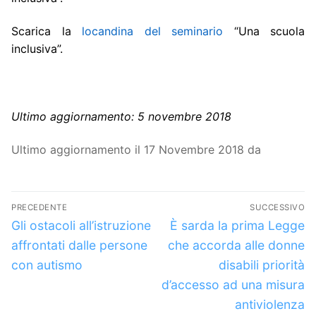
Scarica la
locandina del seminario
“Una scuola
inclusiva”.
Ultimo aggiornamento: 5 novembre 2018
Ultimo aggiornamento il 17 Novembre 2018 da
Navigazione
PRECEDENTE
SUCCESSIVO
articoli
Articolo
Articolo
Gli ostacoli all’istruzione
È sarda la prima Legge
precedente:
successivo:
affrontati dalle persone
che accorda alle donne
con autismo
disabili priorità
d’accesso ad una misura
antiviolenza