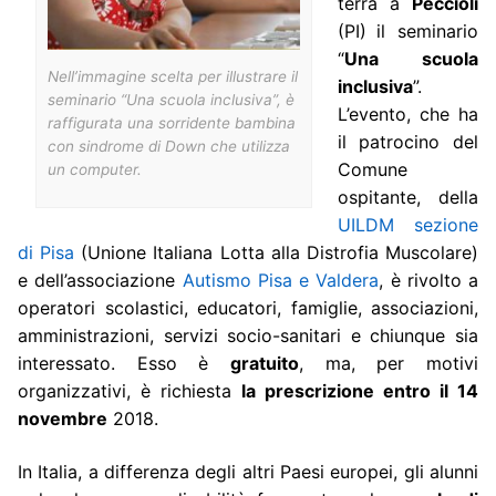
terrà a
Peccioli
(PI)
il seminario
“
Una scuola
Nell’immagine scelta per illustrare il
inclusiva
”.
seminario “Una scuola inclusiva”, è
L’evento, che ha
raffigurata una sorridente bambina
il patrocino del
con sindrome di Down che utilizza
Comune
un computer.
ospitante, della
UILDM sezione
di Pisa
(Unione Italiana Lotta alla Distrofia Muscolare)
e dell’associazione
Autismo Pisa e Valdera
, è rivolto a
operatori scolastici, educatori, famiglie, associazioni,
amministrazioni, servizi socio-sanitari e chiunque sia
interessato. Esso è
gratuito
, ma, per motivi
organizzativi, è richiesta
la prescrizione entro il 14
novembre
2018.
In Italia, a differenza degli altri Paesi europei, gli alunni