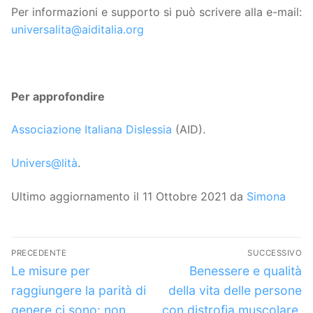
Per informazioni e supporto si può scrivere alla e-mail:
universalita@aiditalia.org
Per approfondire
Associazione Italiana Dislessia
(AID).
Univers@lità
.
Ultimo aggiornamento il 11 Ottobre 2021 da
Simona
Navigazione
PRECEDENTE
SUCCESSIVO
articoli
Articolo
Articolo
Le misure per
Benessere e qualità
precedente:
successivo:
raggiungere la parità di
della vita delle persone
genere ci sono: non
con distrofia muscolare,