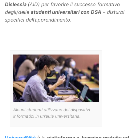
Dislessia
(AID) per favorire il successo formativo
degli/delle
studenti universitari con DSA
– disturbi
specifici dell’apprendimento.
Alcuni studenti utilizzano dei dispositivi
informatici in un’aula universitaria.
Univers@lità
è la
piattaforma e-learning gratuita ed