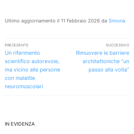
Ultimo aggiornamento il 11 Febbraio 2026 da
Simona
Navigazione
PRECEDENTE
SUCCESSIVO
articoli
Articolo
Articolo
Un riferimento
Rimuovere le barriere
precedente:
successivo:
scientifico autorevole,
architettoniche “un
ma vicino alle persone
passo alla volta”
con malattie
neuromuscolari
IN EVIDENZA