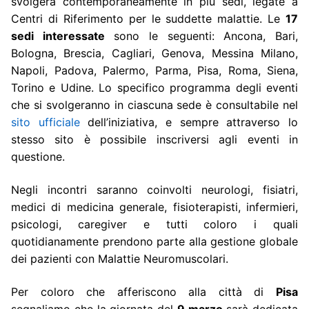
svolgerà contemporaneamente in più sedi, legate a
Centri di Riferimento per le suddette malattie. Le
17
sedi interessate
sono le seguenti: Ancona, Bari,
Bologna, Brescia, Cagliari, Genova, Messina Milano,
Napoli, Padova, Palermo, Parma, Pisa, Roma, Siena,
Torino e Udine. Lo specifico programma degli eventi
che si svolgeranno in ciascuna sede è consultabile nel
sito ufficiale
dell’iniziativa, e sempre attraverso lo
stesso sito è possibile inscriversi agli eventi in
questione.
Negli incontri saranno coinvolti neurologi, fisiatri,
medici di medicina generale, fisioterapisti, infermieri,
psicologi, caregiver e tutti coloro i quali
quotidianamente prendono parte alla gestione globale
dei pazienti con Malattie Neuromuscolari.
Per coloro che afferiscono alla città di
Pisa
segnaliamo che la giornata del
9 marzo
sarà dedicata