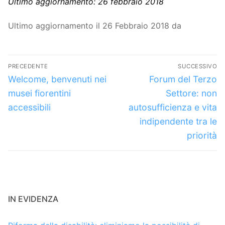
Ultimo aggiornamento: 26 febbraio 2018
Ultimo aggiornamento il 26 Febbraio 2018 da
Navigazione
PRECEDENTE
SUCCESSIVO
articoli
Articolo
Articolo
Welcome, benvenuti nei
Forum del Terzo
precedente:
successivo:
musei fiorentini
Settore: non
accessibili
autosufficienza e vita
indipendente tra le
priorità
IN EVIDENZA