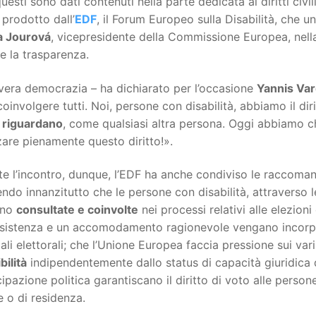
questi sono dati contenuti nella parte dedicata ai diritti civili 
prodotto dall’
EDF
, il Forum Europeo sulla Disabilità, che
a Jourová
, vicepresidente della Commissione Europea, nella
 e la trasparenza.
vera democrazia – ha dichiarato per l’occasione
Yannis Var
oinvolgere tutti. Noi, persone con disabilità, abbiamo il dir
i riguardano
, come qualsiasi altra persona. Oggi abbiamo ch
zare pienamente questo diritto!».
e l’incontro, dunque, l’EDF ha anche condiviso le raccomand
ndo innanzitutto che le persone con disabilità, attraverso l
ano
consultate e coinvolte
nei processi relativi alle elezioni 
ssistenza e un accomodamento ragionevole vengano incorporat
ali elettorali; che l’Unione Europea faccia pressione sui va
bilità
indipendentemente dallo status di capacità giuridica d
ipazione politica garantiscano il diritto di voto alle perso
e o di residenza.