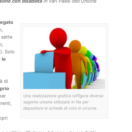
one con disabilità
in vari Paesi dell’Unione
negato
o,
 sette
o,
). Solo
 le
à di
oprio
per
Una realizzazione grafica raffigura diverse
sagome umane stilizzate in fila per
renti,
depositare le schede di voto in un’urna.
opri