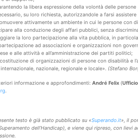
rantendo la libera espressione della volontà delle persone 
cessario, su loro richiesta, autorizzandole a farsi assistere
omuovere attivamente un ambiente in cui le persone con di
ipare alla conduzione degli affari pubblici, senza discrimina
ggiare la loro partecipazione alla vita pubblica, in particol
partecipazione ad associazioni e organizzazioni non governa
ese e alle attività e all’amministrazione dei partiti politici;
costituzione di organizzazioni di persone con disabilità e l’
o internazionale, nazionale, regionale e locale».
(Stefano Bor
teriori informazione e approfondimenti:
André Felix
(
Uffici
org
.
resente testo è già stato pubblicato su «
Superando.it
», il p
 Superamento dell’Handicap), e viene qui ripreso, con lievi 
ssione.