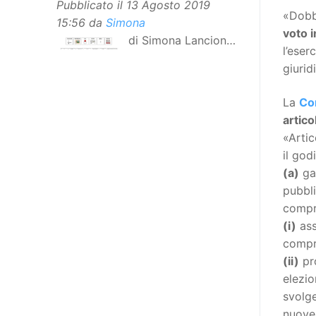
Pubblicato il
13 Agosto 2019
«Dobbi
15:56
da
Simona
voto 
di Simona Lancioni,
l’eser
responsabile del
giurid
centro Informare un’h di Peccioli
(Pisa) Dopo la traduzione in
La
Co
lingua italiana, e la versione facile
artico
da leggere, arriva ora la versione
«Arti
in comunicazione aumentativa
il god
alternativa (CAA) del “Secondo
(a)
gar
Manifesto sui diritti delle Donne e
pubbli
delle Ragazze con Disabilità
compre
nell’Unione Europea”. La
(i)
ass
rivendicazione ed il godimento
compre
dei diritti passa anche attraverso
(ii)
pro
l’accessibilità dell’informazione.
elezio
L’approccio assistenziale guarda
svolge
alle persone con disabilità come
nuove