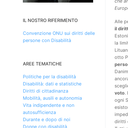
che an
Europ
IL NOSTRO RIFERIMENTO
Alle p
il diri
Convenzione ONU sui diritti delle
Estoni
persone con Disabilità
la lim
Lituan
otto P
AREE TEMATICHE
person
Danima
Politiche per la disabilità
ancor
Disabilità: dati e statistiche
scegl
Diritti di cittadinanza
voto
.
Mobilità, ausili e autonomia
ogni S
Vita indipendente e non
esist
autosufficienza
impedi
Durante e dopo di noi
diritt
Donne con disabilità