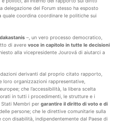
e politici, all’interno del rapporto sui diritti
 una delegazione del Forum stesso ha esposto
 quale coordina coordinare le politiche sui
dakastanis
–, un vero processo democratico,
itto di avere
voce in capitolo in tutte le decisioni
iesto alla vicepresidente Jourová di aiutarci a
azioni derivanti dal proprio citato rapporto,
e loro organizzazioni rappresentative,
europee; che l’accessibilità, la libera scelta
i in tutti i procedimenti, le strutture e i
ri Stati Membri per
garantire il diritto di voto e di
elle persone; che le direttive comunitarie sulla
ne con disabilità, indipendentemente dal Paese di