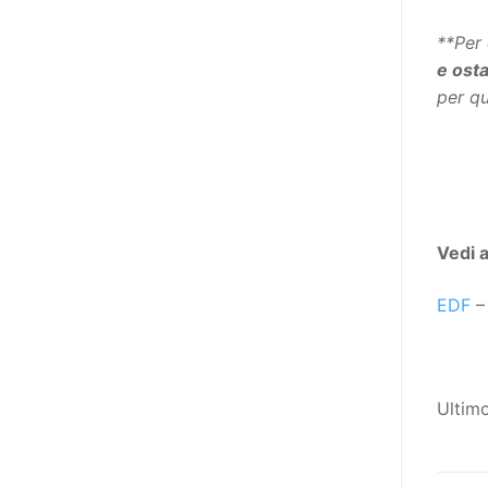
poi che tutta l’informazione
dovrebbe essere accessibile, ma
**Per 
che non è possibile tradurre tutto
e osta
simultaneamente, sarebbe
per qu
importante iniziare col rendere
accessibili almeno i documenti
che parlano i diritti. Proprio a
partire da queste considerazioni,
dopo aver prodotto la traduzione
Vedi 
in lingua italiana, e la versione
facile da leggere (qui
EDF
– 
la presentazione), abbiamo
deciso di realizzare la versione in
comunicazione aumentativa
alternativa (CAA) del “Secondo
Ultim
Manifesto sui diritti delle Donne e
delle Ragazze con Disabilità
nell’Unione Europea” (quello