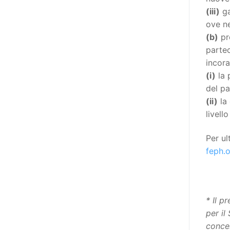
destinatarie di interventi. Una
(iii)
ga
visione più moderna le guarda
ove ne
come soggetti che devono
(b)
pr
essere messi in condizione di
partec
autodeterminarsi. Non è,
incora
ovviamente, solo una questione
(i)
la 
di parole, ma di fornire strumenti
del pa
che mettano la persona con
(ii)
la 
disabilità in condizione di
livell
compiere liberamente tutte le
scelte che riguardano la sua vita.
Per ul
È un progetto ambizioso, a volte
feph.
anche faticoso, ma è l’unica via
per la libertà. Tra i tanti strumenti
che possiamo utilizzare per
realizzare questo progetto,
* Il p
l’accesso all’informazione ha
per il
un’importanza strategica. Posto
conce