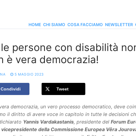
HOME
CHI SIAMO
COSA FACCIAMO
NEWSLETTER
le persone con disabilità non
n è vera democrazia!
ONA
5 MAGGIO 2023
Condividi
Tweet
era democrazia, un vero processo democratico, deve coinvol
o il diritto di avere voce in capitolo in tutte le decisioni 
dichiarato
Yannis Vardakastanis
, presidente del
Forum Euro
a
vicepresidente della Commissione Europea Věra Jourov