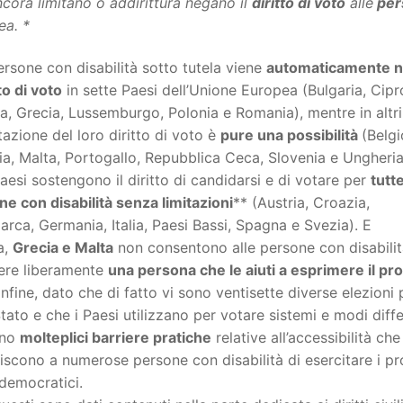
cora limitano o addirittura negano il
diritto di voto
alle
pers
ea. *
ersone con disabilità sotto tutela viene
automaticamente 
tto di voto
in sette Paesi dell’Unione Europea (Bulgaria, Cipr
a, Grecia, Lussemburgo, Polonia e Romania), mentre in altri
itazione del loro diritto di voto è
pure una possibilità
(Belgi
ia, Malta, Portogallo, Repubblica Ceca, Slovenia e Ungheria
aesi sostengono il diritto di candidarsi e di votare per
tutte
e con disabilità senza limitazioni
** (Austria, Croazia,
rca, Germania, Italia, Paesi Bassi, Spagna e Svezia). E
a,
Grecia e Malta
non consentono alle persone con disabilit
iere liberamente
una persona che le aiuti a esprimere il pr
 Infine, dato che di fatto vi sono ventisette diverse elezioni 
tato e che i Paesi utilizzano per votare sistemi e modi diffe
ono
molteplici barriere pratiche
relative all’accessibilità che
scono a numerose persone con disabilità di esercitare i pr
i democratici.