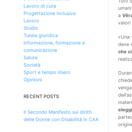
Tutti 
Lavoro di cura
umani 
Progettazione inclusiva
a
Věr
Lavoro
valori
Studio
Tutela giuridica
«Una 
Informazione, formazione e
deve c
comunicazione
che c
Salute
realiz
Società
Sport e tempo libero
Durant
Opinioni
chiede
veng
dell’a
RECENT POSTS
materi
eleggi
Il Secondo Manifesto sui diritti
partec
delle Donne con Disabilità in CAA
origin