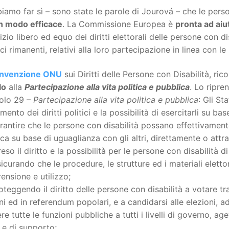
amo far sì – sono state le parole di Jourová – che le pers
in modo efficace
. La Commissione Europea è
pronta ad aiu
cizio libero ed equo dei diritti elettorali delle persone con di
ici rimanenti, relativi alla loro partecipazione in linea con l
nvenzione ONU
sui Diritti delle Persone con Disabilità, ri
lo
alla
Partecipazione alla vita politica e pubblica
. Lo ripre
colo 29 –
Partecipazione alla vita politica e pubblica
: Gli St
imento dei diritti politici e la possibilità di esercitarli su b
antire che le persone con disabilità possano effettivamente
ca su base di uguaglianza con gli altri, direttamente o attr
so il diritto e la possibilità per le persone con disabilità di 
icurando che le procedure, le strutture ed i materiali elettora
nsione e utilizzo;
teggendo il diritto delle persone con disabilità a votare tra
ni ed in referendum popolari, e a candidarsi alle elezioni, a
re tutte le funzioni pubbliche a tutti i livelli di governo, a
 e di supporto;