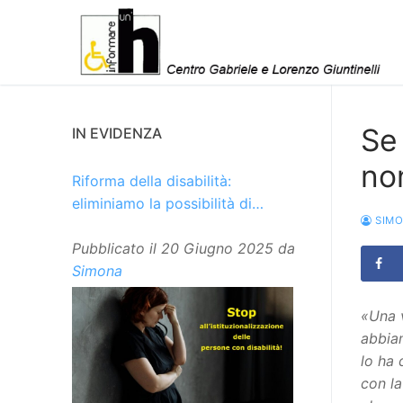
Vai
al
contenuto
Se 
IN EVIDENZA
no
Riforma della disabilità:
eliminiamo la possibilità di
SIM
istituzionalizzare le persone
Pubblicato il
20 Giugno 2025
da
Simona
«Una v
abbiam
lo ha 
con l