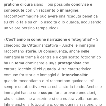
pratiche di cura
siano il più possibile
condivise e
conosciute
con un
racconto
o
immagine
. Il
racconto/immagine può avere una ricaduta benefica
su chi lo fa e su chi lo ascolta o lo guarda, acquisendo
un valore persino terapeutico».
«
Cos’hanno in comune narrazione e fotografia?
– Si
chiedono da Cittadinanzattiva – Anche le immagini
raccontano
storie
. Di conseguenza, anche nelle
immagini la trama è centrale e ogni scatto fotografico
ha un
tema
dominante e un/a
protagonista
che
cattura l’occhio di chi guarda. Altra caratteristica
comune fra storie e immagini è l’
intenzionalità
:
quando raccontiamo o ci raccontano qualcosa, c’è
sempre un obiettivo verso cui la storia tende. Anche le
immagini hanno uno
scopo
: farci provare emozioni,
che ci stimolino a esprimerci e a nostra volta narrarci.
Infine anche la fotografia è, come ogni narrazione, uno