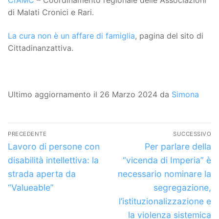
CrAMC
– Coordinamento regionale delle Associazioni
di Malati Cronici e Rari.
La cura non è un affare di famiglia
, pagina del sito di
Cittadinanzattiva.
Ultimo aggiornamento il 26 Marzo 2024 da
Simona
Navigazione
PRECEDENTE
SUCCESSIVO
articoli
Articolo
Articolo
Lavoro di persone con
Per parlare della
precedente:
successivo:
disabilità intellettiva: la
“vicenda di Imperia” è
strada aperta da
necessario nominare la
“Valueable”
segregazione,
l’istituzionalizzazione e
la violenza sistemica