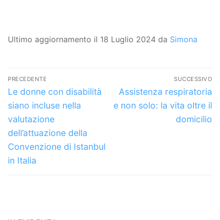
Ultimo aggiornamento il 18 Luglio 2024 da
Simona
Navigazione
PRECEDENTE
SUCCESSIVO
articoli
Articolo
Articolo
Le donne con disabilità
Assistenza respiratoria
precedente:
successivo:
siano incluse nella
e non solo: la vita oltre il
valutazione
domicilio
dell’attuazione della
Convenzione di Istanbul
in Italia