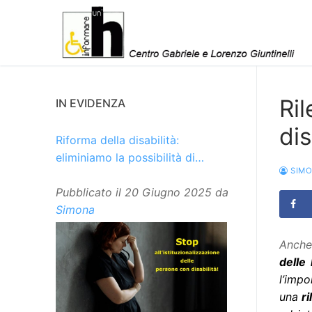
Vai
al
contenuto
Ri
IN EVIDENZA
dis
Riforma della disabilità:
eliminiamo la possibilità di
SIM
istituzionalizzare le persone
Pubblicato il
20 Giugno 2025
da
Simona
Anche
delle
l’impo
una
ri