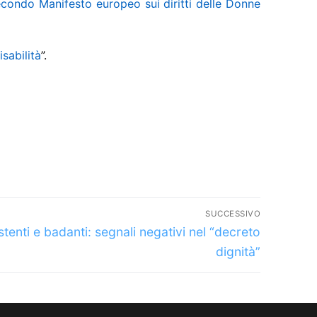
econdo Manifesto europeo sui diritti delle Donne
sabilità
”.
SUCCESSIVO
colo
stenti e badanti: segnali negativi nel “decreto
essivo:
dignità”