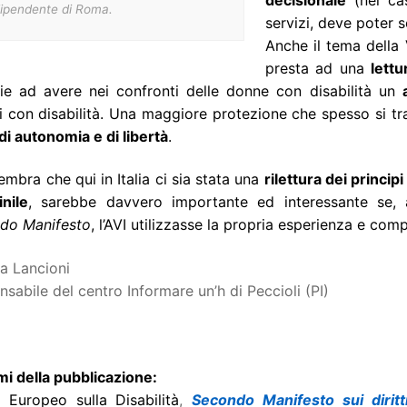
dipendente di Roma.
servizi, deve poter 
Anche il tema della 
presta ad una
lett
lie ad avere nei confronti delle donne con disabilità un
i con disabilità. Una maggiore protezione che spesso si t
di autonomia e di libertà
.
mbra che qui in Italia ci sia stata una
rilettura dei princip
nile
, sarebbe davvero importante ed interessante se, a
do Manifesto
, l’AVI utilizzasse la propria esperienza e com
a Lancioni
sabile del centro Informare un’h di Peccioli (PI)
mi della pubblicazione:
 Europeo sulla Disabilità
,
Secondo Manifesto sui diritt