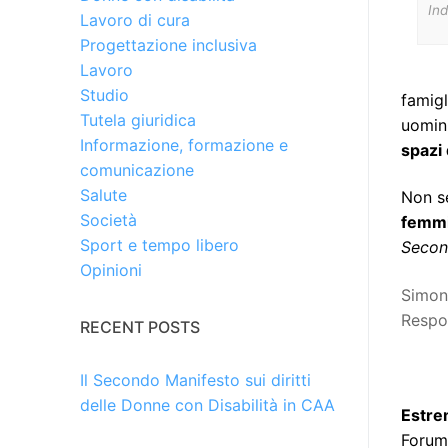
In
Lavoro di cura
Progettazione inclusiva
Lavoro
Studio
famig
Tutela giuridica
uomin
Informazione, formazione e
spazi 
comunicazione
Salute
Non se
Società
femmi
Sport e tempo libero
Secon
Opinioni
Simon
Respon
RECENT POSTS
Il Secondo Manifesto sui diritti
delle Donne con Disabilità in CAA
Estre
Forum