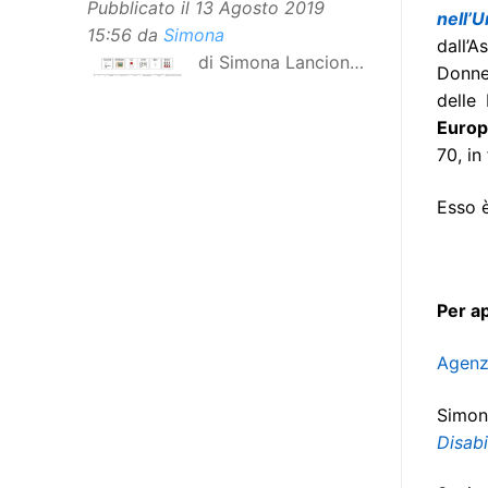
Pubblicato il
13 Agosto 2019
nell’
15:56
da
Simona
dall’
di Simona Lancioni,
Donne
responsabile del
delle 
centro Informare un’h di Peccioli
Europe
(Pisa) Dopo la traduzione in
70, in
lingua italiana, e la versione facile
da leggere, arriva ora la versione
Esso è
in comunicazione aumentativa
alternativa (CAA) del “Secondo
Manifesto sui diritti delle Donne e
delle Ragazze con Disabilità
Per a
nell’Unione Europea”. La
rivendicazione ed il godimento
Agenzi
dei diritti passa anche attraverso
Simon
l’accessibilità dell’informazione.
Disabi
L’approccio assistenziale guarda
alle persone con disabilità come