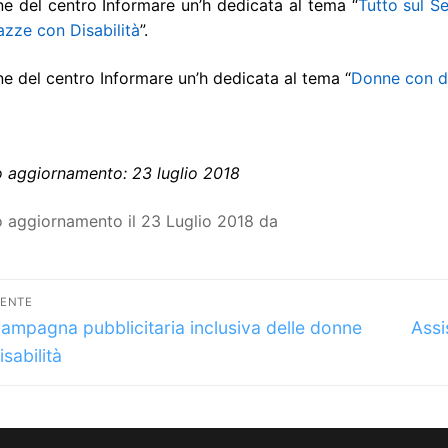
e del centro Informare un’h dedicata al tema “
Tutto sul S
zze con Disabilità
”.
e del centro Informare un’h dedicata al tema “
Donne con di
o aggiornamento: 23 luglio 2018
o aggiornamento il 23 Luglio 2018 da
vigazione
DENTE
lo
Arti
icoli
ampagna pubblicitaria inclusiva delle donne
Assi
dente:
succ
sabilità