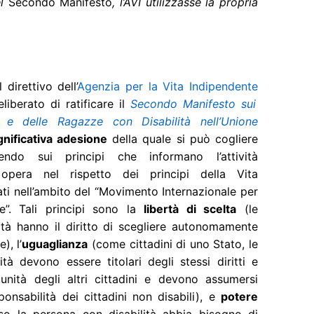
el
Secondo Manifesto
, l’AVI utilizzasse la propria
 direttivo dell’
Agenzia per la Vita Indipendente
iberato di ratificare il
Secondo Manifesto sui
e e delle Ragazze con Disabilità nell’Unione
gnificativa adesione
della quale si può cogliere
ttendo sui principi che informano l’attività
I opera nel rispetto dei principi della Vita
ti nell’ambito del “Movimento Internazionale per
e”. Tali principi sono la
libertà di scelta
(le
ità hanno il diritto di scegliere autonomamente
), l’
uguaglianza
(come cittadini di uno Stato, le
tà devono essere titolari degli stessi diritti e
unità degli altri cittadini e devono assumersi
onsabilità dei cittadini non disabili), e
potere
o la persona con disabilità abbia bisogno di