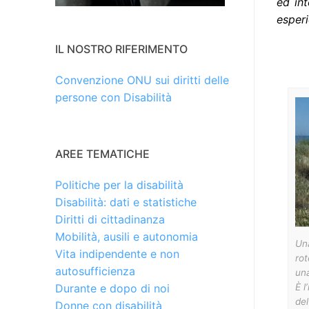
ed int
esperi
IL NOSTRO RIFERIMENTO
Convenzione ONU sui diritti delle
persone con Disabilità
AREE TEMATICHE
Politiche per la disabilità
Disabilità: dati e statistiche
Diritti di cittadinanza
Mobilità, ausili e autonomia
Una
Vita indipendente e non
rot
autosufficienza
una
È l
Durante e dopo di noi
del
Donne con disabilità