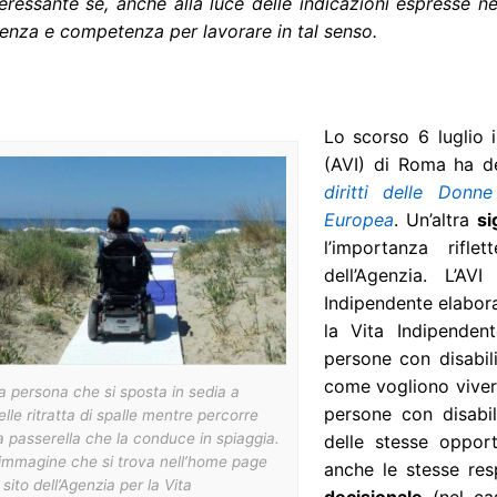
eressante se, anche alla luce delle indicazioni espresse n
enza e competenza per lavorare in tal senso.
Lo scorso 6 luglio il
(AVI) di Roma ha del
diritti delle Donn
Europea
. Un’altra
si
l’importanza rifle
dell’Agenzia. L’AV
Indipendente elabora
la Vita Indipendent
persone con disabil
come vogliono vivere
 persona che si sposta in sedia a
persone con disabili
elle ritratta di spalle mentre percorre
 passerella che la conduce in spiaggia.
delle stesse opport
’immagine che si trova nell’home page
anche le stesse resp
 sito dell’Agenzia per la Vita
decisionale
(nel cas