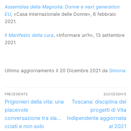
Assemblea della Magnolia: Donne e next generation
EU
, «Casa Internazionale delle Donne», 6 febbraio
2021.
Il Manifesto della cura
, «Informare un’h», 13 settembre
2021.
Ultimo aggiornamento il 20 Dicembre 2021 da
Simona
Navigazione
PRECEDENTE
SUCCESSIVO
articoli
Articolo
Articolo
Prigionieri della vita: una
Toscana: disciplina dei
precedente:
successivo:
piacevole
progetti di Vita
conversazione tra sla…
Indipendente aggiornata
cciati e non solo
al 2021