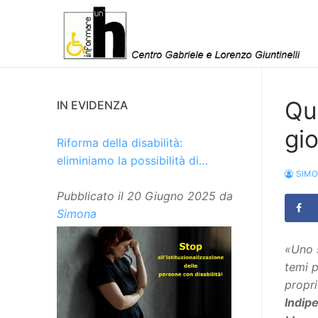
Vai
al
contenuto
Qu
IN EVIDENZA
gio
Riforma della disabilità:
eliminiamo la possibilità di
SIM
istituzionalizzare le persone
Pubblicato il
20 Giugno 2025
da
Simona
«Uno s
temi p
propri
Indip