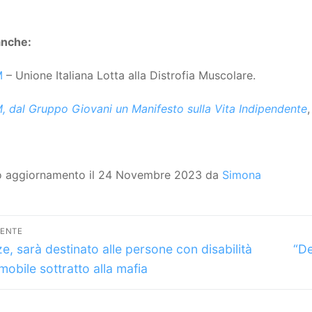
anche:
M
– Unione Italiana Lotta alla Distrofia Muscolare.
, dal Gruppo Giovani un Manifesto sulla Vita Indipendente
o aggiornamento il 24 Novembre 2023 da
Simona
vigazione
DENTE
lo
Art
icoli
ze, sarà destinato alle persone con disabilità
“De
dente:
suc
mobile sottratto alla mafia