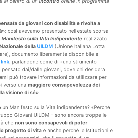
à al centro di un
incontro
online in programma
pensata da giovani con disabilità e rivolta a
tà»
: così avevamo presentato nell’estate scorsa
l
Manifesto sulla Vita Indipendente
realizzato
Nazionale della
UILDM
(Unione Italiana Lotta
lare), documento liberamente disponibile e
link
, parlandone come di «uno strumento
 pensato dai/dalle giovani, dove chi desidera
temi può trovare informazioni da utilizzare per
si verso una
maggiore consapevolezza dei
la visione di sé»
.
 un Manifesto sulla Vita indipendente? «Perché
Gruppo Giovani UILDM – sono ancora troppe le
ità che
non sono consapevoli di poter
o progetto di vita
e anche perché le Istituzioni e
rali ed economici, che il progetto di un