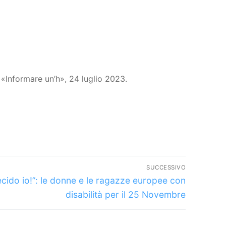
, «Informare un’h», 24 luglio 2023.
SUCCESSIVO
icolo
cido io!”: le donne e le ragazze europee con
cessivo:
disabilità per il 25 Novembre