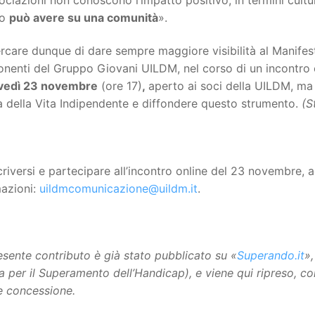
lo
può avere su una comunità
».
rcare dunque di dare sempre maggiore visibilità al Manifest
nenti del Gruppo Giovani UILDM, nel corso di un incontro 
vedì 23 novembre
(ore 17)
,
aperto ai soci della UILDM, ma
a della Vita Indipendente e diffondere questo strumento.
(S
criversi e partecipare all’incontro online del 23 novembre,
mazioni:
uildmcomunicazione@uildm.it
.
resente contributo è già stato pubblicato su «
Superando.it
»
na per il Superamento dell’Handicap), e viene qui ripreso, co
e concessione.