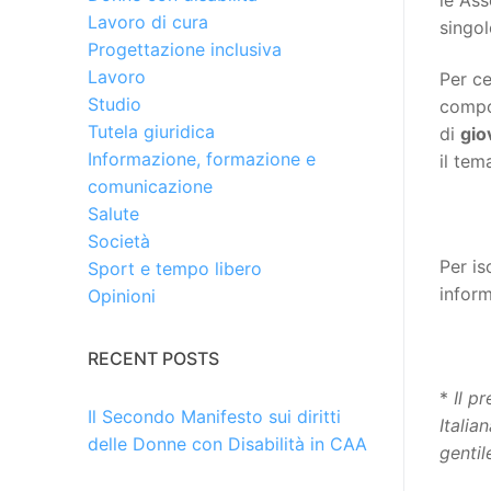
Lavoro di cura
singo
Progettazione inclusiva
Lavoro
Per ce
Studio
compo
Tutela giuridica
di
gio
Informazione, formazione e
il tem
comunicazione
Salute
Società
Per is
Sport e tempo libero
infor
Opinioni
RECENT POSTS
*
Il p
Il Secondo Manifesto sui diritti
Italia
delle Donne con Disabilità in CAA
gentil