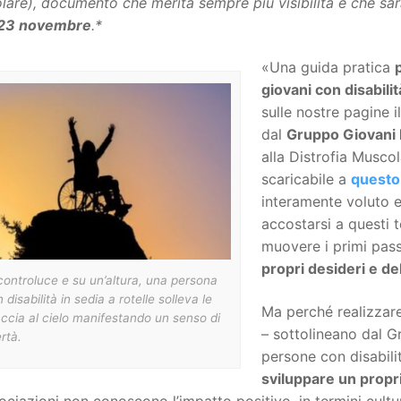
are), documento che merita sempre più visibilità e che sar
23 novembre
.*
«Una guida pratica
giovani con disabili
sulle nostre pagine i
dal
Gruppo Giovani 
alla Distrofia Musco
scaricabile a
questo 
interamente voluto e
accostarsi a questi 
muovere i primi pas
propri desideri e del
controluce e su un’altura, una persona
 disabilità in sedia a rotelle solleva le
Ma perché realizzare
ccia al cielo manifestando un senso di
– sottolineano dal 
ertà.
persone con disabil
sviluppare un propri
ociazioni non conoscono l’impatto positivo, in termini cultu