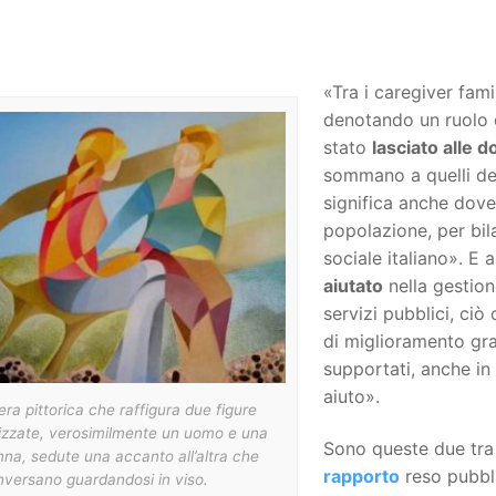
«Tra i caregiver fami
denotando un ruolo 
stato
lasciato alle 
sommano a quelli der
significa anche dove
popolazione, per bila
sociale italiano». E 
aiutato
nella gestion
servizi pubblici, ci
di miglioramento gra
supportati, anche in
aiuto».
ra pittorica che raffigura due figure
lizzate, verosimilmente un uomo e una
Sono queste due tra l
na, sedute una accanto all’altra che
rapporto
reso pubbl
nversano guardandosi in viso.