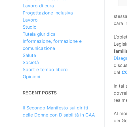
Lavoro di cura
Progettazione inclusiva
stessa
Lavoro
cara i
Studio
Tutela giuridica
L’obie
Informazione, formazione e
Legisl
comunicazione
famili
Salute
Diseg
Società
discus
Sport e tempo libero
dal
C
Opinioni
In tal
RECENT POSTS
dovreb
realm
Il Secondo Manifesto sui diritti
Al mom
delle Donne con Disabilità in CAA
dei Ge