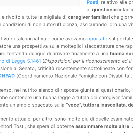
Posti
, relativo alle 
al
questionario
lanci
 e rivolto a tutte le migliaia di
caregiver familiari
che giorn
n condizioni di non autosufficienza, assicurando loro una vi
ttivo di tale iniziativa – come avevamo
riportato
sul portale
atore una prospettiva sulle molteplici sfaccettature che r
ari
, tentando dunque di arrivare finalmente a una
buona nor
no di Legge S.1461
(
Disposizioni per il riconoscimento ed il
sione al Senato, criticità recentemente sottolineate con fo
ONFAD
(Coordinamento Nazionale Famiglie con Disabilità).
 senso, nel nutrito elenco di risposte giunte al questionario,
be contenere una buona legge a tutela dei caregiver famili
ente un ampio spaccato sulla
“voce”, tuttora inascoltata, de
ento attuale, per altro, sono molte più di quelle esaminate 
nitori Tosti, che spera di poterne
assommare molte altre
,