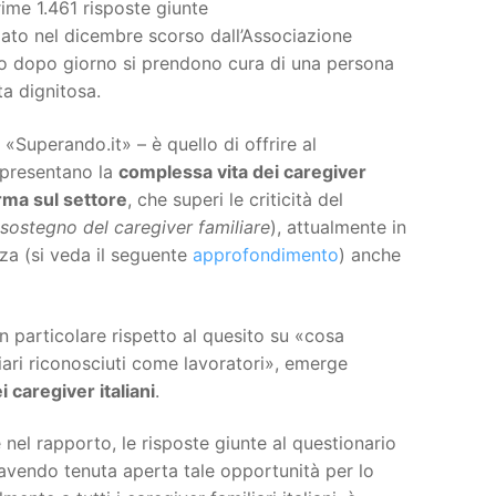
prime 1.461 risposte giunte
ato nel dicembre scorso dall’Associazione
o dopo giorno si prendono cura di una persona
ta dignitosa.
 «Superando.it» – è quello di offrire al
appresentano la
complessa vita dei caregiver
ma sul settore
, che superi le criticità del
 sostegno del caregiver familiare
), attualmente in
rza (si veda il seguente
approfondimento
) anche
 in particolare rispetto al quesito su «cosa
ari riconosciuti come lavoratori», emerge
i caregiver italiani
.
nel rapporto, le risposte giunte al questionario
 avendo tenuta aperta tale opportunità per lo