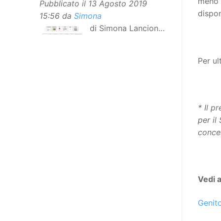
meno f
Pubblicato il
13 Agosto 2019
dispon
15:56
da
Simona
di Simona Lancioni,
responsabile del
centro Informare un’h di Peccioli
Per ul
(Pisa) Dopo la traduzione in
lingua italiana, e la versione facile
da leggere, arriva ora la versione
in comunicazione aumentativa
* Il p
alternativa (CAA) del “Secondo
per il
Manifesto sui diritti delle Donne e
conce
delle Ragazze con Disabilità
nell’Unione Europea”. La
rivendicazione ed il godimento
dei diritti passa anche attraverso
Vedi 
l’accessibilità dell’informazione.
L’approccio assistenziale guarda
Genito
alle persone con disabilità come