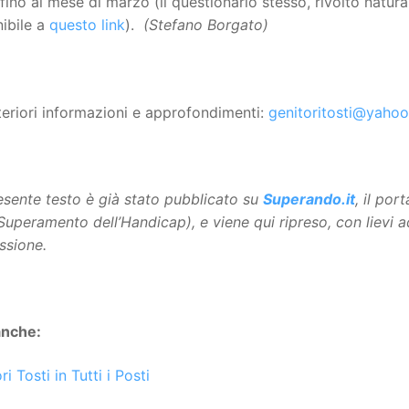
ino al mese di marzo (il questionario stesso, rivolto naturalme
ibile a
questo link
).
(Stefano Borgato)
teriori informazioni e approfondimenti:
genitoritosti@yahoo.
resente testo è già stato pubblicato su
Superando.it
, il po
 Superamento dell’Handicap), e viene qui ripreso, con lievi 
ssione.
anche:
ri
To
sti
in Tutti i Posti