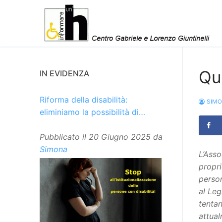
Vai
al
contenuto
Que
IN EVIDENZA
Riforma della disabilità:
SIM
eliminiamo la possibilità di
istituzionalizzare le persone
Pubblicato il
20 Giugno 2025
da
Simona
L’Asso
propri
person
al Leg
tenta
attual