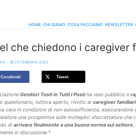
HOME
CHI SIAMO
COSA FACCIAMO
NEWSLETTER
l che chiedono i caregiver fam
ONA
26 FEBBRAIO 2020
Condividi
Tweet
ciazione
Genitori Tosti in Tutti i Posti
ha reso pubblico il
ra
o questionario, tuttora aperto, rivolto ai
caregiver familiari
a cara in condizioni di non autosufficienza, assicurandole un
islatore una prospettiva sulle molteplici sfaccettature che
ndo di
arrivare finalmente a una buona norma sul settore
,
mente in discussione.*