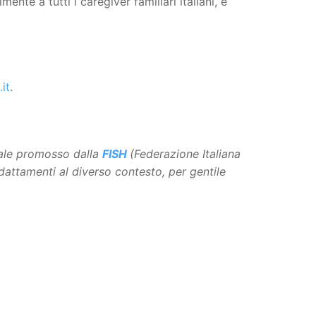
nte a tutti i caregiver familiari italiani, è
it
.
rtale promosso dalla
FISH
(Federazione Italiana
adattamenti al diverso contesto, per gentile