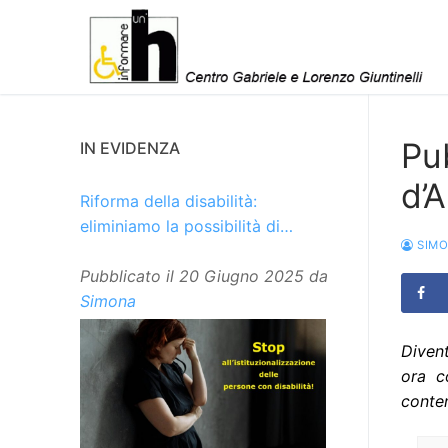
Vai
al
contenuto
Pu
IN EVIDENZA
d’A
Riforma della disabilità:
eliminiamo la possibilità di
SIM
istituzionalizzare le persone
Pubblicato il
20 Giugno 2025
da
Simona
Divent
ora c
conte