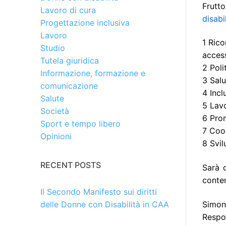
Frutt
Lavoro di cura
disabi
Progettazione inclusiva
Lavoro
1 Rico
Studio
access
Tutela giuridica
2 Poli
Informazione, formazione e
3 Salu
comunicazione
4 Incl
Salute
5 Lav
Società
6 Prom
Sport e tempo libero
7 Coop
Opinioni
8 Svil
RECENT POSTS
Sarà o
conte
Il Secondo Manifesto sui diritti
Simon
delle Donne con Disabilità in CAA
Respon