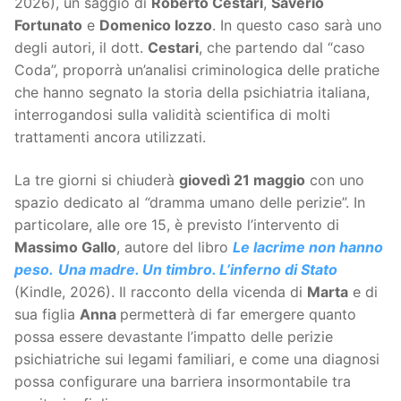
2026), un saggio di
Roberto Cestari
,
Saverio
Fortunato
e
Domenico Iozzo
. In questo caso sarà uno
degli autori, il dott.
Cestari
, che partendo dal “caso
Coda”, proporrà un’analisi criminologica delle pratiche
che hanno segnato la storia della psichiatria italiana,
interrogandosi sulla validità scientifica di molti
trattamenti ancora utilizzati.
La tre giorni si chiuderà
giovedì 21 maggio
con uno
spazio dedicato al
“
dramma umano delle perizie”. In
particolare, alle ore 15, è previsto l’intervento di
Massimo Gallo
, autore del libro
Le lacrime non hanno
peso.
Una madre. Un timbro. L’inferno di Stato
(Kindle, 2026). Il racconto della vicenda di
Marta
e di
sua figlia
Anna
permetterà di far emergere quanto
possa essere devastante l’impatto delle perizie
psichiatriche sui legami familiari, e come una diagnosi
possa configurare una barriera insormontabile tra