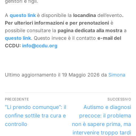
genitori e figli.
A
questo link
è disponibile la
locandina
dell’evento
.
Per ulteriori informazioni e per prenotazioni
è
possibile consultare la
pagina dedicata alla mostra
a
questo link
. Questo invece è il contatto
e-mail del
CCDU:
info@ccdu.org
Ultimo aggiornamento il 19 Maggio 2026 da
Simona
Navigazione
PRECEDENTE
SUCCESSIVO
articoli
Articolo
Articolo
“Li prendo comunque”: il
Autismo e diagnosi
precedente:
successivo:
confine sottile tra cura e
precoce: il problema
controllo
non è sapere prima, ma
intervenire troppo tardi