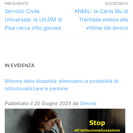
Navigazione
PRECEDENTE
SUCCESSIVO
articoli
Articolo
Articolo
Servizio Civile
ANMIL: la Carta Blu di
precedente:
successivo:
Universale: la UILDM di
Trenitalia estesa alle
Pisa cerca otto giovani
vittime del lavoro
IN EVIDENZA
Riforma della disabilità: eliminiamo la possibilità di
istituzionalizzare le persone
Pubblicato il
20 Giugno 2025
da
Simona