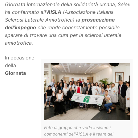
Giornata internazionale della solidarietà umana, Selex
ha confermato all’
AISLA
(Associazione Italiana
Sclerosi Laterale Amiotrofica) la
prosecuzione
dell’impegno
che rende concretamente possibile
sperare di trovare una cura per la sclerosi laterale
amiotrofica.
In occasione
della
Giornata
Foto di gruppo che vede insieme i
componenti dell’AISLA e il team del