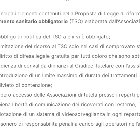
incipali elementi
contenuti nella Proposta di Legge di rifor
mento sanitario obbligatorio
(TSO) elaborata dall’Associazion
obbligo di notifica del TSO a chi vi è obbligato;
limitazione del ricorso al TSO solo nei casi di comprovato s
diritto di difesa legale gratuita per tutti coloro che sono so
udienza di convalida dinnanzi al Giudice Tutelare con l’assis
introduzione di un limite massimo di durata dei trattamenti i
divieto di contenzione;
libero accesso delle Associazioni di tutela presso i reparti ps
piena libertà di comunicazione dei ricoverati con l’esterno;
dotazione di un sistema di videosorveglianza in ogni reparto
esonero di responsabilità penali a carico agli operatori nell