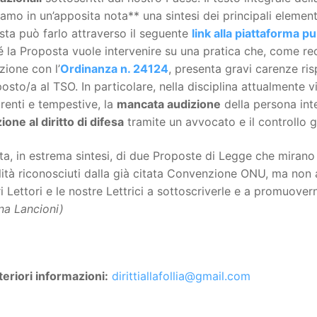
iamo in un’apposita nota** una sintesi dei principali element
ta può farlo attraverso il seguente
link alla piattaforma p
 la Proposta vuole intervenire su una pratica che, come re
ione con l’
Ordinanza n. 24124
, presenta gravi carenze risp
osto/a al TSO. In particolare, nella disciplina attualmente vi
renti e tempestive, la
mancata audizione
della persona int
ione al diritto di difesa
tramite un avvocato e il controllo g
tta, in estrema sintesi, di due Proposte di Legge che mirano 
lità riconosciuti dalla già citata Convenzione ONU, ma non 
ri Lettori e le nostre Lettrici a sottoscriverle e a promuover
na Lancioni)
teriori informazioni:
dirittiallafollia@gmail.com