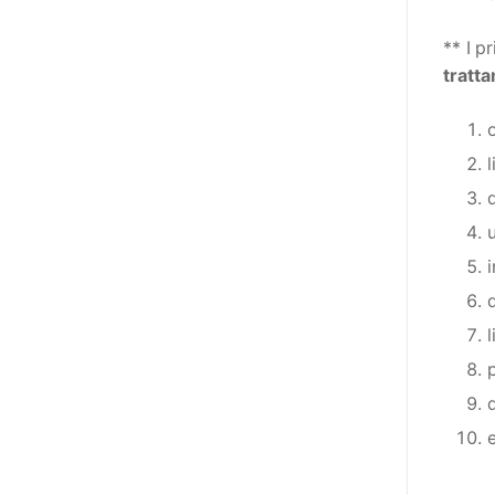
niente di originale, a dire il vero,
giacché il Secondo Manifesto è
** I
pr
stato sviluppato nel solco della
tratta
Convenzione ONU sui diritti delle
persone con disabilità (del 2006,
ratificata dall’Italia con la Legge
18/2009), e questa conteneva già
al suo interno specifiche
indicazioni in tema di libertà di
espressione e opinione e accesso
all’informazione (articoli 2, 9, 21
e 24). In particolare, l’articolo 21
della stessa, esordisce così: «Gli
Stati Parti adottano tutte le
misure adeguate a garantire che
le persone con disabilità possano
esercitare il diritto alla libertà di
espressione e di opinione, ivi