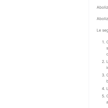
poi che tutta l’informazione
Aboliz
dovrebbe essere accessibile, ma
che non è possibile tradurre tutto
Aboliz
simultaneamente, sarebbe
importante iniziare col rendere
Le seg
accessibili almeno i documenti
che parlano i diritti. Proprio a
partire da queste considerazioni,
dopo aver prodotto la traduzione
in lingua italiana, e la versione
facile da leggere (qui
la presentazione), abbiamo
deciso di realizzare la versione in
comunicazione aumentativa
alternativa (CAA) del “Secondo
Manifesto sui diritti delle Donne e
delle Ragazze con Disabilità
a
nell’Unione Europea” (quello