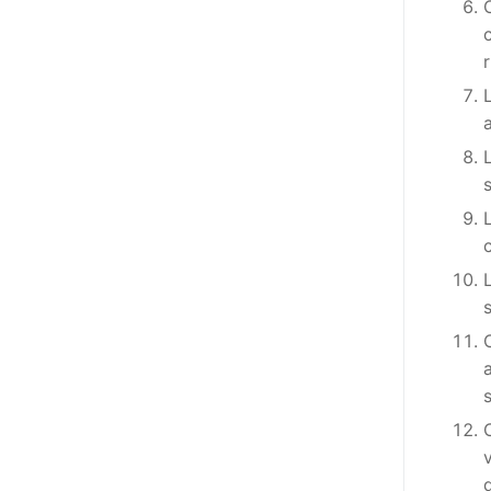
adottato nel 2011 dall’Assemblea
Generale del Forum Europeo sulla
Disabilità – EDF) «I documenti
relativi alle donne ed alle ragazze
con disabilità ed ai loro diritti
devono essere comprensibili e
disponibili nelle lingue locali, nella
lingua dei segni, in Braille, in
formati di comunicazione
aumentativa e alternativa, e in
tutti gli altri modi, mezzi e
s
formati di comunicazione
accessibili, compresi quelli
elettronici»: lo stabilisce (al
punto 3.13.) proprio il Secondo
Manifesto. A parte la
declinazione al femminile, sulla
quale torneremo più avanti,