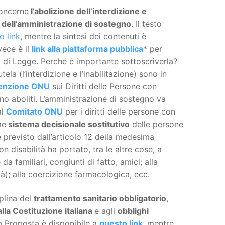
oncerne
l’abolizione dell’interdizione e
ma dell’amministrazione di sostegno
. Il testo
o link
, mentre la sintesi dei contenuti è
vece è il
link alla piattaforma pubblica
* per
 di Legge. Perché è importante sottoscriverla?
utela (l’interdizione e l’inabilitazione) sono in
enzione ONU
sui Diritti delle Persone con
no aboliti. L’amministrazione di sostegno va
al
Comitato ONU
per i diritti delle persone con
me
sistema decisionale sostitutivo
delle persone
previsto dall’articolo 12 della medesima
n disabilità ha portato, tra le altre cose, a
da familiari, congiunti di fatto, amici; alla
tà); alla coercizione farmacologica, ecc.
plina del
trattamento sanitario obbligatorio
,
lla Costituzione italiana
e agli
obblighi
la Proposta è disponibile a
questo link
, mentre