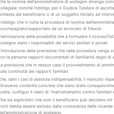
Che la nomina dell’amministratore di sostegno divenga com
collegiale; nonché l’obbligo per il Giudice Tutelare di ascolta
richiesta del beneficiario o di un soggetto titolato ad interv
L’obbligo che in tutta la procedura di nomina dell’amministr
accompagnato/supportato da un avvocato di fiducia.
L’eliminazione della possibilità che a formulare il ricorso/l’i
sostegno siano i responsabili dei servizi sanitari e sociali.
L’introduzione della previsione che nella procedura venga v
con la persona rapporti documentati di familiarità degni di 
La previsione che in nessun caso il provvedimento di ammin
ulla continuità dei rapporti familiari.
Che, salvi i casi di assoluta indispensabilità, il mancato risp
attraverso condotte concrete che siano state consapevolmen
scelte, configuri il reato di “maltrattamento contro familiari 
Che sia esplicitato che solo il beneficiario può decidere chi 
vicini debba essere escluso dalla conoscenza delle vicende 
dell’amministrazione di sostegno.