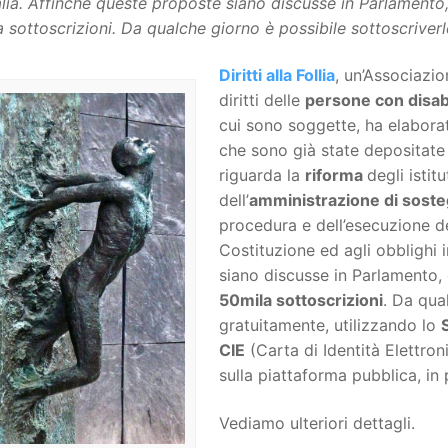
talia. Affinché queste proposte siano discusse in Parlament
 sottoscrizioni. Da qualche giorno è possibile sottoscriverl
Diritti alla Follia
, un’Associazi
diritti delle
persone con disabi
cui sono soggette, ha elabor
che sono già state depositat
riguarda la
riforma
degli istit
dell’
amministrazione di sost
procedura e dell’esecuzione d
Costituzione ed agli obblighi i
siano discusse in Parlamento,
50mila sottoscrizioni
. Da qua
gratuitamente, utilizzando lo
CIE
(Carta di Identità Elettron
sulla piattaforma pubblica, in 
Vediamo ulteriori dettagli.