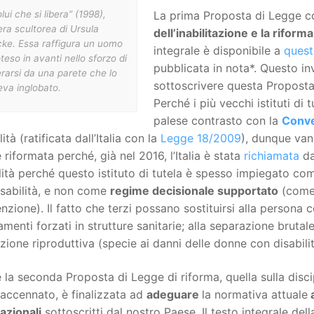
lui che si libera” (1998),
La prima Proposta di Legge c
ra scultorea di Ursula
dell’inabilitazione e la rifor
cke. Essa raffigura un uomo
integrale è disponibile a
quest
teso in avanti nello sforzo di
pubblicata in nota*. Questo in
erarsi da una parete che lo
sottoscrivere questa Proposta
eva inglobato.
Perché i più vecchi istituti di t
palese contrasto con la
Conv
lità (ratificata dall’Italia con la
Legge 18/2009
), dunque van
 riformata perché, già nel 2016, l’Italia è stata
richiamata
d
lità perché questo istituto di tutela è spesso impiegato co
isabilità, e non come
regime decisionale supportato
(come 
zione). Il fatto che terzi possano sostituirsi alla persona co
amenti forzati in strutture sanitarie; alla separazione brutale 
zione riproduttiva (specie ai danni delle donne con disabili
 la seconda Proposta di Legge di riforma, quella sulla disci
accennato, è finalizzata ad
adeguare
la normativa attuale
a
azionali
sottoscritti dal nostro Paese. Il testo integrale del