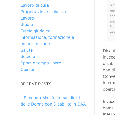
Lavoro di cura
“Co
ope
Progettazione inclusiva
Fo
Lavoro
pro
Studio
lib
Tutela giuridica
av
Informazione, formazione e
comunicazione
Salute
Disabi
Società
invece
Sport e tempo libero
disabi
Opinioni
con d
Conven
intern
RECENT POSTS
coerci
Il Secondo Manifesto sui diritti
Invece
delle Donne con Disabilità in CAA
come 
intern