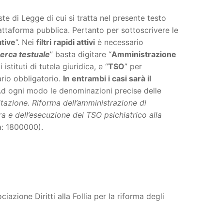
te di Legge di cui si tratta nel presente testo
attaforma pubblica. Pertanto per sottoscrivere le
ative
”. Nei
filtri rapidi attivi
è necessario
erca testuale
” basta digitare “
Amministrazione
stituti di tutela giuridica, e “
TSO
” per
ario obbligatorio.
In entrambi i casi sarà il
 Ad ogni modo le denominazioni precise delle
ilitazione. Riforma dell’amministrazione di
e dell’esecuzione del TSO psichiatrico alla
va: 1800000).
azione Diritti alla Follia per la riforma degli