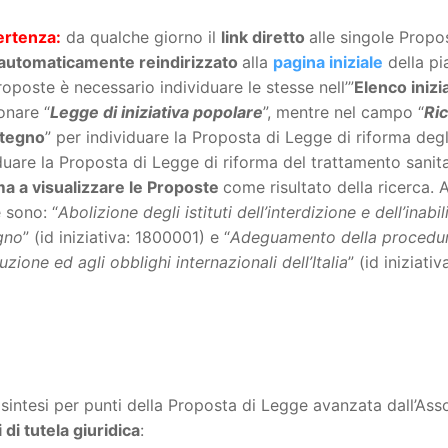
ertenza:
da qualche giorno il
link diretto
alle singole Propos
automaticamente reindirizzato
alla
pagina iniziale
della pi
oposte è necessario individuare le stesse nell’”
Elenco inizi
onare “
Legge di iniziativa popolare
”, mentre nel campo “
Ric
stegno
” per individuare la Proposta di Legge di riforma degli i
duare la Proposta di Legge di riforma del trattamento sanit
ma a visualizzare le Proposte
come risultato della ricerca.
 sono: “
Abolizione degli istituti dell’interdizione e dell’inab
gno
” (id iniziativa: 1800001) e “
Adeguamento della procedura 
uzione ed agli obblighi internazionali dell’Italia
” (id iniziati
sintesi per punti della Proposta di Legge avanzata dall’Associ
i di tutela giuridica
: