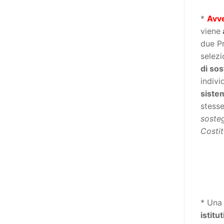
destinatarie di interventi. Una
visione più moderna le guarda
*
Avv
come soggetti che devono
viene
essere messi in condizione di
due Pr
autodeterminarsi. Non è,
selezi
ovviamente, solo una questione
di so
di parole, ma di fornire strumenti
indivi
che mettano la persona con
siste
disabilità in condizione di
stesse
compiere liberamente tutte le
soste
scelte che riguardano la sua vita.
Costit
È un progetto ambizioso, a volte
anche faticoso, ma è l’unica via
per la libertà. Tra i tanti strumenti
che possiamo utilizzare per
realizzare questo progetto,
* Una 
l’accesso all’informazione ha
istitut
un’importanza strategica. Posto