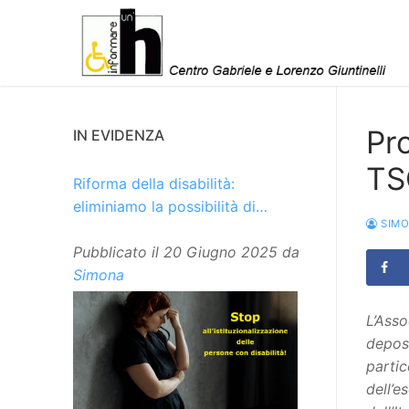
Vai
al
contenuto
Pr
IN EVIDENZA
TSO
Riforma della disabilità:
eliminiamo la possibilità di
SIM
istituzionalizzare le persone
Pubblicato il
20 Giugno 2025
da
Simona
L’Asso
deposi
partic
dell’e