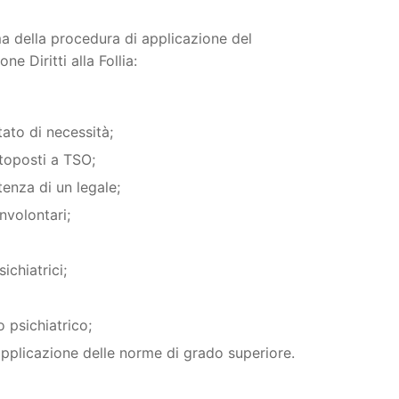
ma della procedura di applicazione del
e Diritti alla Follia:
tato di necessità;
ttoposti a TSO;
tenza di un legale;
nvolontari;
ichiatrici;
 psichiatrico;
’applicazione delle norme di grado superiore.