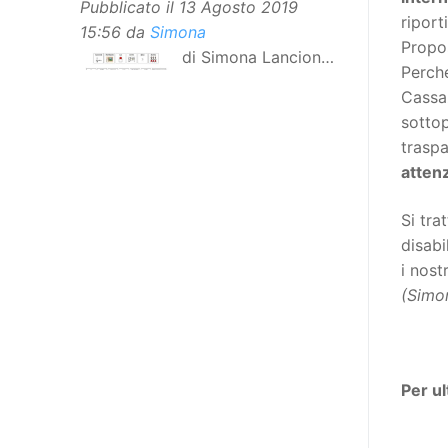
Pubblicato il
13 Agosto 2019
riport
15:56
da
Simona
Propos
di Simona Lancioni,
Perché
responsabile del
Cassaz
centro Informare un’h di Peccioli
sottop
(Pisa) Dopo la traduzione in
traspa
lingua italiana, e la versione facile
attenz
da leggere, arriva ora la versione
in comunicazione aumentativa
Si tra
alternativa (CAA) del “Secondo
disabi
Manifesto sui diritti delle Donne e
i nost
delle Ragazze con Disabilità
(Simo
nell’Unione Europea”. La
rivendicazione ed il godimento
dei diritti passa anche attraverso
l’accessibilità dell’informazione.
Per ul
L’approccio assistenziale guarda
alle persone con disabilità come