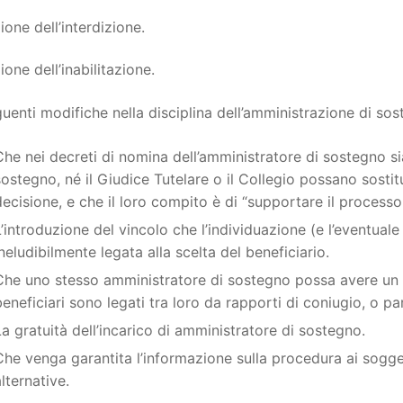
ione dell’interdizione.
ione dell’inabilitazione.
uenti modifiche nella disciplina dell’amministrazione di sos
Che nei decreti di nomina dell’amministratore di sostegno si
sostegno, né il Giudice Tutelare o il Collegio possano sostitu
decisione, e che il loro compito è di “supportare il process
L’introduzione del vincolo che l’individuazione (e l’eventual
ineludibilmente legata alla scelta del beneficiario.
Che uno stesso amministratore di sostegno possa avere un s
beneficiari sono legati tra loro da rapporti di coniugio, o p
La gratuità dell’incarico di amministratore di sostegno.
Che venga garantita l’informazione sulla procedura ai soggett
lternative.