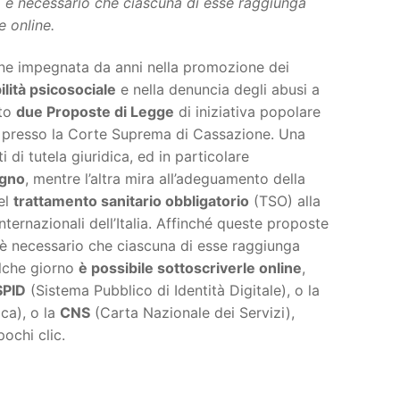
o, è necessario che ciascuna di esse raggiunga
e online.
one impegnata da anni nella promozione dei
lità psicosociale
e nella denuncia degli abusi a
ato
due Proposte di Legge
di iniziativa popolare
e presso la Corte Suprema di Cassazione. Una
uti di tutela giuridica, ed in particolare
egno
, mentre l’altra mira all’adeguamento della
el
trattamento sanitario obbligatorio
(TSO) alla
nternazionali dell’Italia. Affinché queste proposte
 è necessario che ciascuna di esse raggiunga
lche giorno
è possibile sottoscriverle online
,
SPID
(Sistema Pubblico di Identità Digitale), o la
ica), o la
CNS
(Carta Nazionale dei Servizi),
pochi clic.