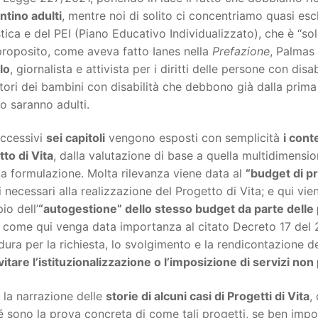
ntino adulti
, mentre noi di solito ci concentriamo quasi esc
tica e del PEI (Piano Educativo Individualizzato), che è “so
proposito, come aveva fatto Ianes nella
Prefazione
, Palmas 
lo
, giornalista e attivista per i diritti delle persone con disa
ori dei bambini con disabilità che debbono già dalla prima 
o saranno adulti.
uccessivi
sei capitoli
vengono esposti con semplicità
i cont
to di Vita
, dalla valutazione di base a quella multidimension
ua formulazione. Molta rilevanza viene data al
“budget di p
i necessari alla realizzazione del Progetto di Vita; e qui vi
pio dell’
“autogestione” dello stesso budget da parte delle 
 come qui venga data importanza al citato Decreto 17 del 
ura per la richiesta, lo svolgimento e la rendicontazione de
vitare l’istituzionalizzazione o l’imposizione di servizi non
 la narrazione delle
storie di alcuni casi di Progetti di Vita
,
 sono la prova concreta di come tali progetti, se ben impos