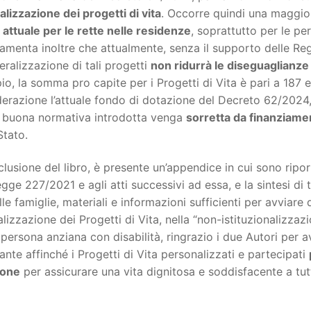
lizzazione dei progetti di vita
. Occorre quindi una maggio
attuale per le rette nelle residenze
, soprattutto per le pe
amenta inoltre che attualmente, senza il supporto delle R
eralizzazione di tali progetti
non ridurrà le diseguaglianze t
o, la somma pro capite per i Progetti di Vita è pari a 187 eu
erazione l’attuale fondo di dotazione del Decreto 62/2024, 
a buona normativa introdotta venga
sorretta da finanziament
Stato.
lusione del libro, è presente un’appendice in cui sono ripor
egge 227/2021 e agli atti successivi ad essa, e la sintesi di 
lle famiglie, materiali e informazioni sufficienti per avviare 
lizzazione dei Progetti di Vita, nella “non-istituzionalizzazi
persona anziana con disabilità, ringrazio i due Autori per av
ante affinché i Progetti di Vita personalizzati e partecipati
ione
per assicurare una vita dignitosa e soddisfacente a tutt