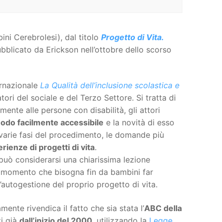
ni Cerebrolesi), dal titolo
Progetto di Vita.
ubblicato da Erickson nell’ottobre dello scorso
ernazionale
La Qualità dell’inclusione scolastica e
ori del sociale e del Terzo Settore. Si tratta di
lmente alle persone con disabilità, gli attori
modo facilmente accessibile
e la novità di esso
e varie fasi del procedimento, le domande più
rienze di progetti di vita
.
 può considerarsi una chiarissima lezione
l momento che bisogna fin da bambini far
’autogestione del proprio progetto di vita.
mente rivendica il fatto che sia stata l’
ABC della
ti già
dall’inizio del 2000
, utilizzando la
Legge