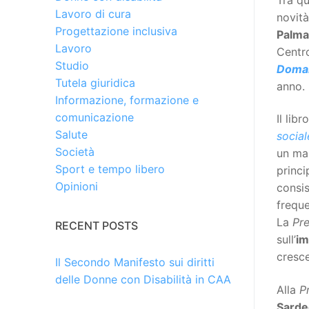
Lavoro di cura
novità
Progettazione inclusiva
Palma
Lavoro
Centro
Studio
Doman
Tutela giuridica
anno.
Informazione, formazione e
comunicazione
Il lib
Salute
social
Società
un man
Sport e tempo libero
princi
Opinioni
consis
freque
La
Pr
RECENT POSTS
sull’
im
cresce
Il Secondo Manifesto sui diritti
delle Donne con Disabilità in CAA
Alla
P
Sarde