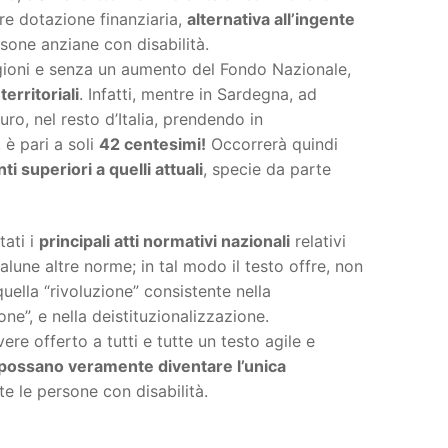
re dotazione finanziaria,
alternativa all’ingente
rsone anziane con disabilità.
egioni e senza un aumento del Fondo Nazionale,
erritoriali
. Infatti, mentre in Sardegna, ad
ro, nel resto d’Italia, prendendo in
è pari a soli
42 centesimi!
Occorrerà quindi
i superiori a quelli attuali
, specie da parte
tati i
principali atti normativi nazionali
relativi
talune altre norme; in tal modo il testo offre, non
quella “rivoluzione” consistente nella
one”, e nella deistituzionalizzazione.
ere offerto a tutti e tutte un testo agile e
possano veramente diventare l’unica
e le persone con disabilità.