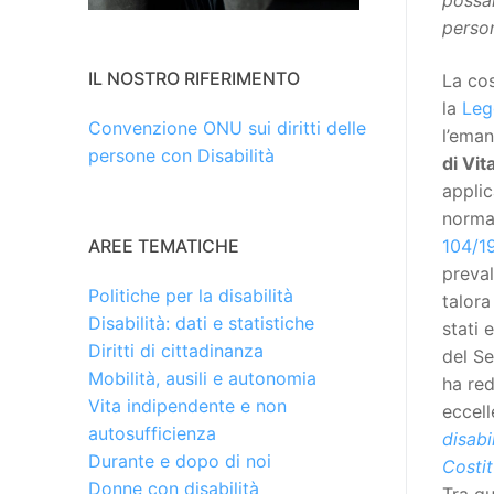
possan
person
IL NOSTRO RIFERIMENTO
La cos
la
Leg
Convenzione ONU sui diritti delle
l’ema
persone con Disabilità
di Vit
applic
norma
104/1
AREE TEMATICHE
preval
Politiche per la disabilità
talora
Disabilità: dati e statistiche
stati 
Diritti di cittadinanza
del S
Mobilità, ausili e autonomia
ha red
Vita indipendente e non
eccel
autosufficienza
disabi
Durante e dopo di noi
Costi
Donne con disabilità
Tra qu