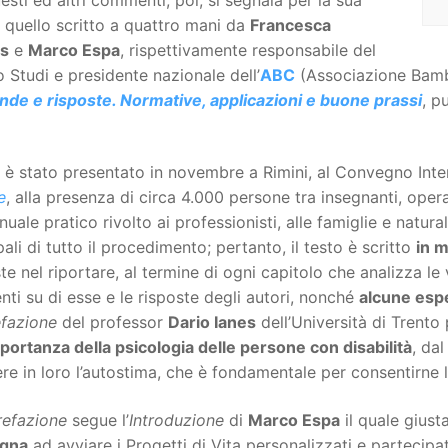
 quello scritto a quattro mani da
Francesca
s
e
Marco Espa
, rispettivamente responsabile del
 Studi e presidente nazionale dell’
ABC
(Associazione Bambi
de e risposte. Normative, applicazioni e buone prassi
, p
ro è stato presentato in novembre a Rimini, al Convegno Int
e
, alla presenza di circa 4.000 persone tra insegnanti, operat
uale pratico rivolto ai professionisti, alle famiglie e natura
pali di tutto il procedimento; pertanto, il testo è scritto
in 
te nel riportare, al termine di ogni capitolo che analizza l
nti su di esse e le risposte degli autori, nonché
alcune espe
efazione
del professor
Dario Ianes
dell’Università di Trento
portanza della psicologia delle persone con disabilità
, da
re in loro l’autostima, che è fondamentale per consentirne l
refazione
segue l’
Introduzione
di
Marco Espa
il quale giusta
gna
ad avviare i Progetti di Vita personalizzati e partecipa