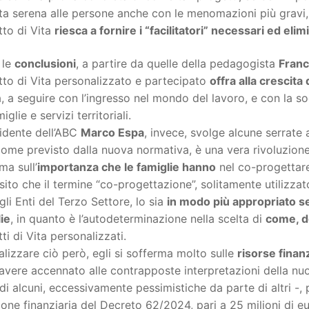
ta serena alle persone anche con le menomazioni più gravi, 
tto di Vita
riesca a fornire i “facilitatori” necessari ed el
, le
conclusioni
, a partire da quelle della pedagogista
Fran
to di Vita personalizzato e partecipato
offra alla crescita
, a seguire con l’ingresso nel mondo del lavoro, e con la soc
iglie e servizi territoriali.
sidente dell’ABC
Marco Espa
, invece, svolge alcune serrate
come previsto dalla nuova normativa, è una vera rivoluzione, 
ma sull’
importanza che le famiglie hanno
nel co-progettare
ito che il termine “co-progettazione”, solitamente utilizzat
gli Enti del Terzo Settore, lo sia
in modo più appropriato se 
ie
, in quanto è l’autodeterminazione nella scelta di
come, d
ti di Vita personalizzati.
alizzare ciò però, egli si sofferma molto sulle
risorse finan
avere accennato alle contrapposte interpretazioni della nu
di alcuni, eccessivamente pessimistiche da parte di altri -,
one finanziaria del Decreto 62/2024, pari a 25 milioni di eu