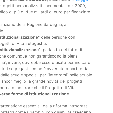
progetti personalizzati sperimentali del 2000,
ico di più di due miliardi di euro per finanziare i
nanziario della Regione Sardegna, a
le.
stituzionalizzazione”
delle persone con
getti di Vita autogestiti.
stituzionalizzazione”
, parlando del fatto di
e che comunque non garantiscono la piena
ione”, invero, dovrebbe essere usato per indicare
stituti segreganti, come è avvenuto a partire dal
alle scuole speciali per “integrarsi” nelle scuole
 ancor meglio la grande novità dei progetti
prio a dimostrare che il Progetto di Vita
iverse forme di istituzionalizzazione
.
aratteristiche essenziali della riforma introdotta
cordarci come i bambini con disabilità
crescano