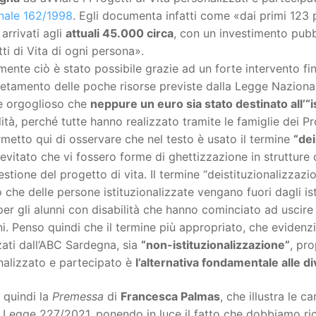
nale 162/1998
. Egli documenta infatti come «dai primi 123 
arrivati agli
attuali 45.000 circa
, con un investimento pubbl
ti di Vita di ogni persona».
ente ciò è stato possibile grazie ad un forte intervento fi
etamento delle poche risorse previste dalla Legge Naziona
è orgoglioso che
neppure un euro sia stato destinato all’“i
lità, perché tutte hanno realizzato tramite le famiglie dei Pro
metto qui di osservare che nel testo è usato il termine
“dei
evitato che vi fossero forme di ghettizzazione in struttur
stione del progetto di vita. Il termine “deistituzionalizzaz
to che delle persone istituzionalizzate vengano fuori dagli i
er gli alunni con disabilità che hanno cominciato ad uscire d
. Penso quindi che il termine più appropriato, che evidenzi
zati dall’ABC Sardegna, sia
“non-istituzionalizzazione”
, pro
nalizzato e partecipato è
l’alternativa fondamentale alle d
 quindi la
Premessa
di
Francesca Palmas
, che illustra le c
 Legge 227/2021, ponendo in luce il fatto che dobbiamo ri