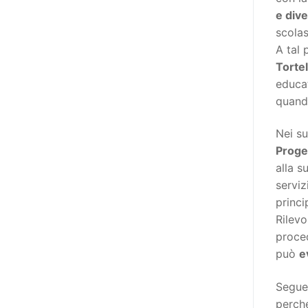
destinatarie di interventi. Una
e dive
visione più moderna le guarda
scolas
come soggetti che devono
A tal 
essere messi in condizione di
Tortel
autodeterminarsi. Non è,
educat
ovviamente, solo una questione
quand
di parole, ma di fornire strumenti
che mettano la persona con
Nei s
disabilità in condizione di
Proget
compiere liberamente tutte le
alla s
scelte che riguardano la sua vita.
serviz
È un progetto ambizioso, a volte
princi
anche faticoso, ma è l’unica via
Rilevo
per la libertà. Tra i tanti strumenti
proced
che possiamo utilizzare per
può
e
realizzare questo progetto,
l’accesso all’informazione ha
Segue
un’importanza strategica. Posto
perché