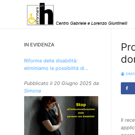
Vai
al
contenuto
Pro
IN EVIDENZA
do
Riforma della disabilità:
eliminiamo la possibilità di
SIM
istituzionalizzare le persone
Pubblicato il
20 Giugno 2025
da
Simona
Il rec
applic