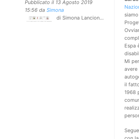
Pubblicato il
13 Agosto 2019
Nazio
15:56
da
Simona
siamo 
di Simona Lancioni,
Proget
responsabile del
Ovviam
centro Informare un’h di Peccioli
compl
(Pisa) Dopo la traduzione in
Espa 
lingua italiana, e la versione facile
disabi
da leggere, arriva ora la versione
Mi per
in comunicazione aumentativa
avere 
alternativa (CAA) del “Secondo
autoge
Manifesto sui diritti delle Donne e
il fat
delle Ragazze con Disabilità
1968 p
nell’Unione Europea”. La
comuni
rivendicazione ed il godimento
realiz
dei diritti passa anche attraverso
perso
l’accessibilità dell’informazione.
L’approccio assistenziale guarda
Segue
alle persone con disabilità come
con la