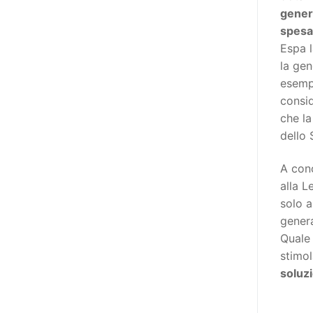
adottato nel 2011 dall’Assemblea
genera
Generale del Forum Europeo sulla
spesa 
Disabilità – EDF) «I documenti
Espa l
relativi alle donne ed alle ragazze
la gen
con disabilità ed ai loro diritti
esempi
devono essere comprensibili e
consid
disponibili nelle lingue locali, nella
che l
lingua dei segni, in Braille, in
dello 
formati di comunicazione
aumentativa e alternativa, e in
A conc
tutti gli altri modi, mezzi e
alla L
formati di comunicazione
solo a
accessibili, compresi quelli
genera
elettronici»: lo stabilisce (al
Quale 
punto 3.13.) proprio il Secondo
stimol
Manifesto. A parte la
soluz
declinazione al femminile, sulla
quale torneremo più avanti,