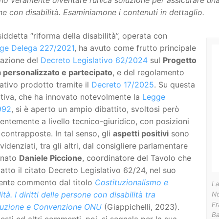
o veramente diventare l’unica soluzione per assicurare una 
e con disabilità. Esaminiamone i contenuti in dettaglio.
iddetta “riforma della disabilità”, operata con
ge Delega 227/2021
, ha avuto come frutto principale
nazione del
Decreto Legislativo 62/2024
sul
Progetto
a personalizzato e partecipato
, e del regolamento
ativo prodotto tramite il
Decreto 17/2025
. Su questa
tiva, che ha innovato notevolmente la
Legge
992
, si è aperto un ampio dibattito, svoltosi però
entemente a livello tecnico-giuridico, con posizioni
 contrapposte. In tal senso, gli
aspetti positivi
sono
evidenziati, tra gli altri, dal consigliere parlamentare
enato
Daniele Piccione
, coordinatore del Tavolo che
atto il citato Decreto Legislativo 62/24, nel suo
lente commento dal titolo
Costituzionalismo e
La
lità. I diritti delle persone con disabilità tra
No
Fr
tuzione e Convenzione ONU
(Giappichelli, 2023).
Ba
esti ed altri commenti, poi, si segnala per la sua