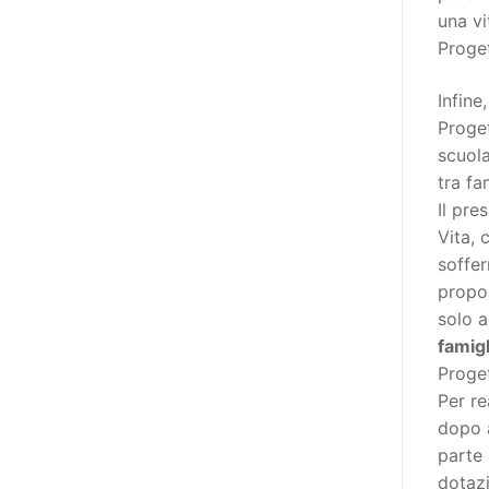
poi che tutta l’informazione
una vi
dovrebbe essere accessibile, ma
Proge
che non è possibile tradurre tutto
simultaneamente, sarebbe
Infine
importante iniziare col rendere
Proget
accessibili almeno i documenti
scuola
che parlano i diritti. Proprio a
tra fam
partire da queste considerazioni,
Il pre
dopo aver prodotto la traduzione
Vita, 
in lingua italiana, e la versione
soffer
facile da leggere (qui
propos
la presentazione), abbiamo
solo a
deciso di realizzare la versione in
famigl
comunicazione aumentativa
Proget
alternativa (CAA) del “Secondo
Per re
Manifesto sui diritti delle Donne e
dopo 
delle Ragazze con Disabilità
parte 
nell’Unione Europea” (quello
dotazi