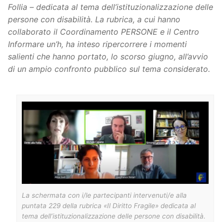
Follia – dedicata al tema dell’istituzionalizzazione delle
persone con disabilità. La rubrica, a cui hanno
collaborato il Coordinamento PERSONE e il Centro
Informare un’h, ha inteso ripercorrere i momenti
salienti che hanno portato, lo scorso giugno, all’avvio
di un ampio confronto pubblico sul tema considerato.
La schermata con i/le partecipanti intervenuti/e alla
puntata 229 della rubrica «Il Diritto Fragile» dedicata al
tema dell’istituzionalizzazione delle persone con disabilità.