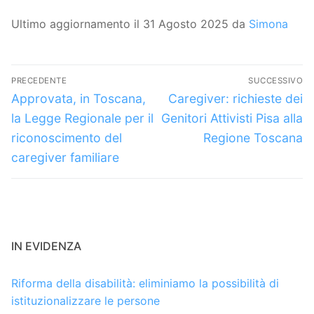
Ultimo aggiornamento il 31 Agosto 2025 da
Simona
Navigazione
PRECEDENTE
SUCCESSIVO
articoli
Articolo
Articolo
Approvata, in Toscana,
Caregiver: richieste dei
precedente:
successivo:
la Legge Regionale per il
Genitori Attivisti Pisa alla
riconoscimento del
Regione Toscana
caregiver familiare
IN EVIDENZA
Riforma della disabilità: eliminiamo la possibilità di
istituzionalizzare le persone