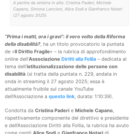
A partire da sinistra in alto: Cristina Paderi, Michele
Capano, Simona Lancioni, Alice Sodi e Gianfranco Notari
(27 agosto 2025).
“Prima i matti, ora i gravi”: il vero volto della Riforma
della disabilità?
, ha un titolo provocatorio la puntata
de «
Il Diritto Fragile
» – la rubrica di approfondimento
online dell’
Associazione
Diritti alla Follia
– dedicata al
tema dell’
istituzionalizzazione delle persone con
disabilità
(si tratta della puntata n. 229, andata in
onda in streaming il 27 agosto 2025; essa è
attualmente fruibile sul canale YouTube
dell’Associazione a
questo link
, durata: 1:10:39).
Condotta da
Cristina Paderi
e
Michele Capano
,
rispettivamente componente del direttivo e presidente
e dell’Associazione Diritti alla Follia, la rubrica ha avuto
come ospiti
Alice Sodi
e
Gianfranco Notari
di