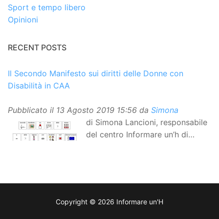
Sport e tempo libero
Opinioni
RECENT POSTS
Il Secondo Manifesto sui diritti delle Donne con
Disabilità in CAA
Pubblicato il
13 Agosto 2019 15:56
da
Simona
di Simona Lancioni, responsabile
del centro Informare un’h di
Peccioli (Pisa) Dopo la
traduzione in lingua italiana, e la versione facile da
leggere, arriva ora la versione in comunicazione
aumentativa alternativa (CAA) del “Secondo Manifesto
sui diritti delle Donne e delle Ragazze con Disabilità
Copyright © 2026 Informare un'H
nell’Unione Europea”. La rivendicazione ed il