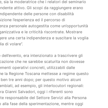
e, sia la moderatrice che i relatori del seminario
endente attivo. Gli scopi da raggiungere erano
 Indipendente delle persone con disabilità
sizione l’esperienza ed il percorso di
istenza personale autogestita come un’opportunità
anizzativa e le criticità riscontrate. Mostrare
gere una certa indipendenza e suscitare la voglia
ia di volare”.
dell’evento, era intenzionato a trascrivere gli
blicazione che ne sarebbe scaturita non dovesse
enti operativi concreti, utilizzabili dalle
e che la Regione Toscana mettesse a regime questo
o ben tre anni dopo; per questo motivo alcuni
mbiati, ad esempio, gli interlocutori regionali:
ra Gianni Salvadori, oggi i riferenti sono
ente responsabile del Settore Servizi alla Persona
nto alla fase della sperimentazione, mentre oggi