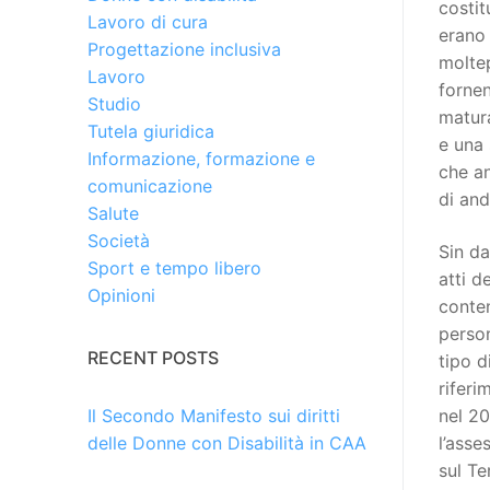
costit
Lavoro di cura
erano 
Progettazione inclusiva
moltep
Lavoro
fornen
Studio
matura
Tutela giuridica
e una 
Informazione, formazione e
che an
comunicazione
di and
Salute
Società
Sin da
Sport e tempo libero
atti d
Opinioni
conten
person
RECENT POSTS
tipo d
riferi
nel 20
Il Secondo Manifesto sui diritti
l’asse
delle Donne con Disabilità in CAA
sul Te