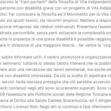
uiscono le “travi portanti” della filosofia di Vita Indipendent
persone con disabilità grave con un progetto di Vita Indip
lici. Far conoscere la filosofia ed il Movimento per la Vita
do sia spunti teorici, sia riscontri empirici. Mettere a dispo
zione intrapreso dai relatori intervenuti. Presentare l’ass
strada percorribile, senza però sottacere la complessità org
che in presenza di una grave disabilità è possibile raggiun
are in direzione di una maggiore libertà… far venire la “vogl
 subito Informare un’H, il centro promotore e organizzatore 
el seminario; tuttavia lo stesso centro riteneva che la pub
ere solo una narrazione dei lavori seminariali, ma anche elem
e con disabilità interessate. Da ciò la scelta di aspettar
i servizi. Nulla lasciava presagire che ciò sarebbe avvenut
menti contenuti negli atti sono sicuramente superati. Sono ca
09 l’assessore alle Politiche sociali della Regione Toscana e
ssora al Diritto alla Salute Daniela Scaramuccia, ed il dirig
rritorio Lorenzo Roti. Negli atti si continua a fare riferime