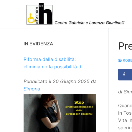
Vai
al
contenuto
Pr
IN EVIDENZA
Riforma della disabilità:
ROBE
eliminiamo la possibilità di
istituzionalizzare le persone
Pubblicato il
20 Giugno 2025
da
Simona
di Sim
Quando
in Tos
Vita 
sperim