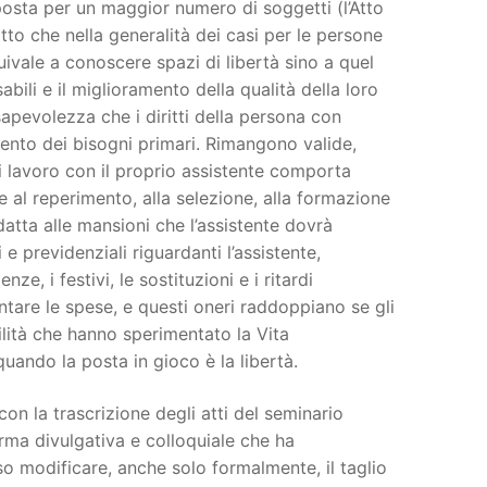
posta per un maggior numero di soggetti (l’Atto
fatto che nella generalità dei casi per le persone
uivale a conoscere spazi di libertà sino a quel
bili e il miglioramento della qualità della loro
sapevolezza che i diritti della persona con
mento dei bisogni primari. Rimangono valide,
di lavoro con il proprio assistente comporta
e al reperimento, alla selezione, alla formazione
adatta alle mansioni che l’assistente dovrà
 e previdenziali riguardanti l’assistente,
e, i festivi, le sostituzioni e i ritardi
ontare le spese, e questi oneri raddoppiano se gli
lità che hanno sperimentato la Vita
uando la posta in gioco è la libertà.
con la trascrizione degli atti del seminario
rma divulgativa e colloquiale che ha
oso modificare, anche solo formalmente, il taglio