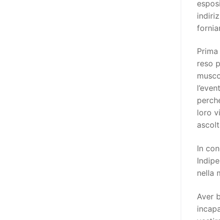
esposi
destinatarie di interventi. Una
indiri
visione più moderna le guarda
fornia
come soggetti che devono
essere messi in condizione di
Prima 
autodeterminarsi. Non è,
reso p
ovviamente, solo una questione
muscol
di parole, ma di fornire strumenti
l’even
che mettano la persona con
perché
disabilità in condizione di
loro v
compiere liberamente tutte le
ascol
scelte che riguardano la sua vita.
È un progetto ambizioso, a volte
In con
anche faticoso, ma è l’unica via
Indip
per la libertà. Tra i tanti strumenti
nella 
che possiamo utilizzare per
realizzare questo progetto,
Aver b
l’accesso all’informazione ha
incapa
un’importanza strategica. Posto