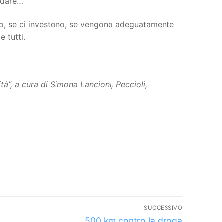
andare…
ono, se ci investono, se vengono adeguatamente
 tutti.
tà”, a cura di Simona Lancioni, Peccioli,
SUCCESSIVO
Articolo
500 km contro la droga