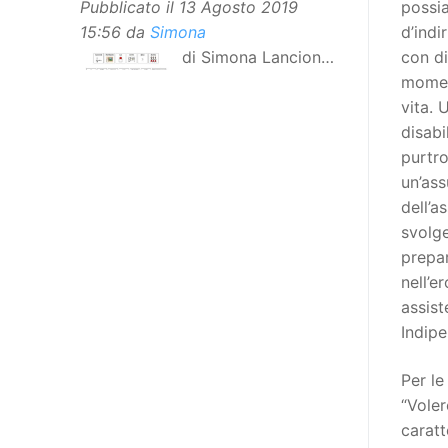
possia
Pubblicato il
13 Agosto 2019
d’indi
15:56
da
Simona
con di
di Simona Lancioni,
moment
responsabile del
vita. 
centro Informare un’h di Peccioli
disabi
(Pisa) Dopo la traduzione in
purtro
lingua italiana, e la versione facile
un’ass
da leggere, arriva ora la versione
dell’a
in comunicazione aumentativa
svolge
alternativa (CAA) del “Secondo
prepar
Manifesto sui diritti delle Donne e
nell’e
delle Ragazze con Disabilità
assist
nell’Unione Europea”. La
Indipe
rivendicazione ed il godimento
dei diritti passa anche attraverso
Per le
l’accessibilità dell’informazione.
“Voler
L’approccio assistenziale guarda
caratt
alle persone con disabilità come