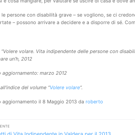
si e cosa mangiare, per valutare se uscire di casa e dove 
le persone con disabilità grave – se vogliono, se ci cred
tate – possono arrivare a decidere e a disporre di sé. Come
 “Volere volare. Vita indipendente delle persone con disabili
are un’h, 2012
o aggiornamento: marzo 2012
all’indice del volume “
Volere volare
“.
o aggiornamento il 8 Maggio 2013 da
roberto
vigazione
DENTE
lo
tti di Vita Indipendente in Valdera per il 2013