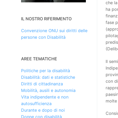
che la
ha por
finanz
IL NOSTRO RIFERIMENTO
fase p
(appro
Convenzione ONU sui diritti delle
pilota
persone con Disabilità
predis
(Delib
AREE TEMATICHE
Il sem
Indipe
Politiche per la disabilità
provin
Disabilità: dati e statistiche
con di
Diritti di cittadinanza
rappre
Mobilità, ausili e autonomia
paesin
Vita indipendente e non
molte 
autosufficienza
Durante e dopo di noi
Consid
Donne con disabilità