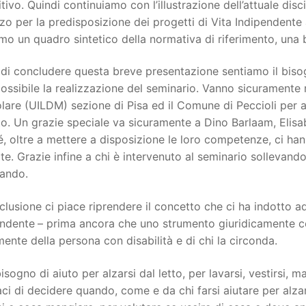
tivo. Quindi continuiamo con l’illustrazione dell’attuale disci
zzo per la predisposizione dei progetti di Vita Indipendent
mo un quadro sintetico della normativa di riferimento, una b
di concludere questa breve presentazione sentiamo il bisogn
ossibile la realizzazione del seminario. Vanno sicuramente rin
are (UILDM) sezione di Pisa ed il Comune di Peccioli per 
to. Un grazie speciale va sicuramente a Dino Barlaam, Elisa
, oltre a mettere a disposizione le loro competenze, ci han
ite. Grazie infine a chi è intervenuto al seminario solle
tando.
clusione ci piace riprendere il concetto che ci ha indotto ad
endente
– prima ancora che uno strumento giuridicamente 
mente della persona con disabilità e di chi la circonda.
isogno di aiuto per alzarsi dal letto, per lavarsi, vestirsi, 
ci di decidere quando, come e da chi farsi aiutare per alzar