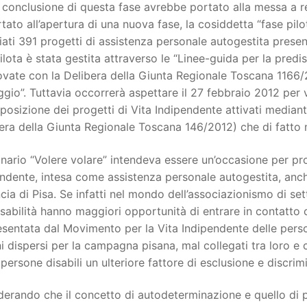
 conclusione di questa fase avrebbe portato alla messa a r
tato all’apertura di una nuova fase, la cosiddetta “fase pilot
iati 391 progetti di assistenza personale autogestita presen
ilota è stata gestita attraverso le “Linee-guida per la predi
vate con la Delibera della Giunta Regionale Toscana 1166/
ggio”. Tuttavia occorrerà aspettare il 27 febbraio 2012 per v
posizione dei progetti di Vita Indipendente attivati mediante
era della Giunta Regionale Toscana 146/2012) che di fatto 
inario “Volere volare” intendeva essere un’occasione per prom
ndente, intesa come assistenza personale autogestita, anche 
cia di Pisa. Se infatti nel mondo dell’associazionismo di set
sabilità hanno maggiori opportunità di entrare in contatto 
sentata dal Movimento per la Vita Indipendente delle persone 
i dispersi per la campagna pisana, mal collegati tra loro e 
persone disabili un ulteriore fattore di esclusione e discrim
erando che il concetto di autodeterminazione e quello di 