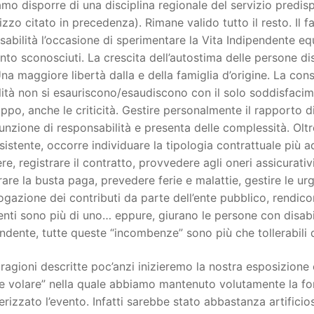
mo disporre di una disciplina regionale del servizio predis
rizzo citato in precedenza). Rimane valido tutto il resto. Il 
sabilità l’occasione di sperimentare la Vita Indipendente eq
o sconosciuti. La crescita dell’autostima delle persone disa
Una maggiore libertà dalla e della famiglia d’origine. La con
lità non si esauriscono/esaudiscono con il solo soddisfaci
ppo, anche le criticità. Gestire personalmente il rapporto 
unzione di responsabilità e presenta delle complessità. Oltr
ssistente, occorre individuare la tipologia contrattuale più 
re, registrare il contratto, provvedere agli oneri assicurativi
are la busta paga, prevedere ferie e malattie, gestire le urgenz
rogazione dei contributi da parte dell’ente pubblico, rendic
enti sono più di uno… eppure, giurano le persone con disabi
ndente, tutte queste “incombenze” sono più che tollerabili q
 ragioni descritte poc’anzi inizieremo la nostra esposizione 
e volare” nella quale abbiamo mantenuto volutamente la fo
erizzato l’evento. Infatti sarebbe stato abbastanza artifici