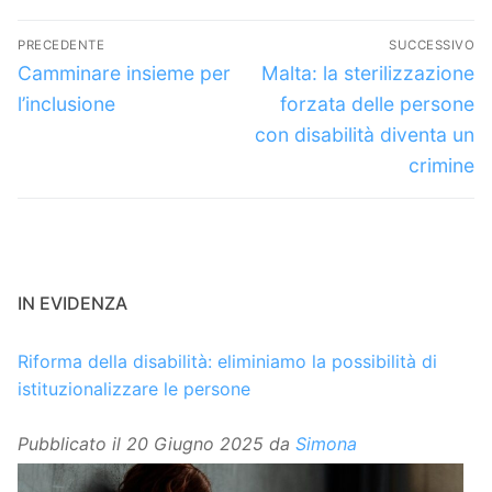
Navigazione
PRECEDENTE
SUCCESSIVO
articoli
Articolo
Articolo
Camminare insieme per
Malta: la sterilizzazione
precedente:
successivo:
l’inclusione
forzata delle persone
con disabilità diventa un
crimine
IN EVIDENZA
Riforma della disabilità: eliminiamo la possibilità di
istituzionalizzare le persone
Pubblicato il
20 Giugno 2025
da
Simona