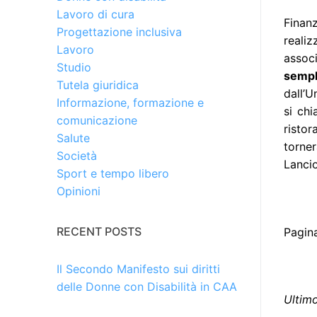
Lavoro di cura
Finanz
Progettazione inclusiva
reali
Lavoro
associ
Studio
sempl
Tutela giuridica
dall’U
Informazione, formazione e
si chi
comunicazione
ristor
Salute
torne
Società
Lancio
Sport e tempo libero
Opinioni
RECENT POSTS
Pagina
Il Secondo Manifesto sui diritti
delle Donne con Disabilità in CAA
Ultim