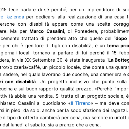
015 fece parlare di sé perché, per un imprenditore di su
re l’azienda
per dedicarsi alla realizzazione di una casa f
ersone con disabilità appare come una scelta coragg
lare. Ma per
Marco Casalini
, di Pontedera, probabilmen
icemente trattato di prendere atto che quello del “
dopo 
 per chi è genitore di figli con disabilità, è un
tema prio
giornali locali tornano a parlare di lui perché il 15 febb
era, in via XX Settembre 30, è stata inaugurata “
La Botte
trot/pizzeria/caffè, un piccolo locale, che conta una quaran
 a sedere, nel quale lavorano due cuoche, una cameriera e
i con disabilità
. Un progetto inclusivo che punta sulla 
cucina e sul buon rapporto qualità prezzo. «Perché l’impor
attività abbia una rendita. Si tratta di un progetto sociale, 
chiarato Casalini al quotidiano
«
Il Tirreno
»
– ma deve co
si in piedi da solo, anche per la soddisfazione dei ragazzi. 
 il tipo di offerta cambierà per cena, ma sempre in un’ottica d
 dal lunedì al sabato, sia a pranzo che a cena.