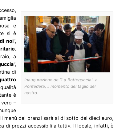
ccesso,
amiglia
iosa e
te si è
di noi
”,
ritario
.
raio, a
guccia
”,
tina di
quattro
Inaugurazione de “La Botteguccia”, a
Pontedera, il momento del taglio del
qualità
nastro.
tante è
è vero –
munque
Il menù dei pranzi sarà al di sotto dei dieci euro,
i prezzi accessibili a tutti». Il locale, infatti, è