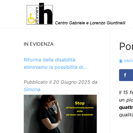
Vai
al
contenuto
Po
IN EVIDENZA
Riforma della disabilità:
SIM
eliminiamo la possibilità di
istituzionalizzare le persone
Pubblicato il
20 Giugno 2025
da
Simona
Il 15 
un pi
quattr
qualit