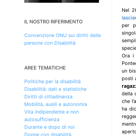
Nel 2
lascia
IL NOSTRO RIFERIMENTO
per p
singo
Convenzione ONU sui diritti delle
sempl
persone con Disabilità
specie
Ora i 
Ponted
AREE TEMATICHE
un bis
posti
Politiche per la disabilità
ragazz
Disabilità: dati e statistiche
della 
Diritti di cittadinanza
che l’
Mobilità, ausili e autonomia
ha di
Vita indipendente e non
regger
autosufficienza
mentre
Durante e dopo di noi
aperto
Donne con disabilità